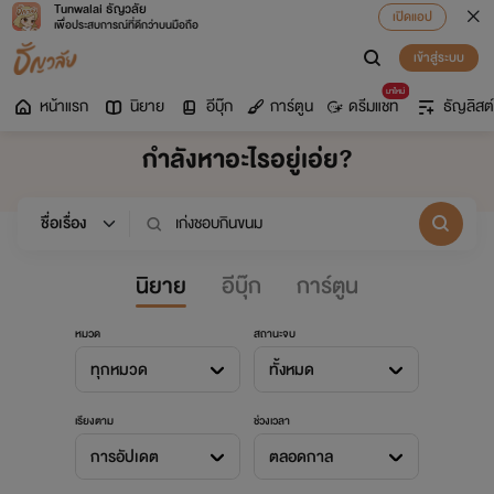
Tunwalai ธัญวลัย
เปิดแอป
เพื่อประสบการณ์ที่ดีกว่าบนมือถือ
เข้าสู่ระบบ
มาใหม่
หน้าแรก
นิยาย
อีบุ๊ก
การ์ตูน
ดรีมแชท
ธัญลิสต์
กำลังหาอะไรอยู่เอ่ย?
นิยาย
อีบุ๊ก
การ์ตูน
หมวด
สถานะจบ
ทุกหมวด
ทั้งหมด
เรียงตาม
ช่วงเวลา
การอัปเดต
ตลอดกาล