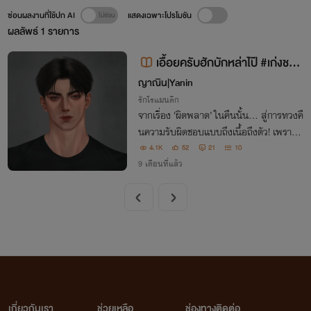
ซ่อนผลงานที่ใช้ปก AI
แสดงเฉพาะโปรโมชัน
ผลลัพธ์
1
รายการ
เอื้อยครับฮักบักหล่าไป๊ #เก่งชอบ
กินขนม
ญาณิน|Yanin
รักโรแมนติก
จากเรื่อง ‘ผิดพลาด’ ในคืนนั้น... สู่การทวงคื
นความรับผิดชอบแบบถึงเนื้อถึงตัว! เพราะเข
าคือ... ‘เสือร้ายจอมเจ้าเล่ห์’ ที่พร้อมจะ ‘ขย้ำ
4.1K
52
21
10
เหยื่อ’
9 เดือนที่แล้ว
เกี่ยวกับเรา
ช่วยเหลือ
ช่องทางติดต่อ