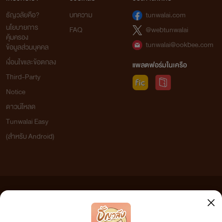
ธัญวลัยคือ?
บทความ
tunwalai.com
นโยบายการ
FAQ
@webtunwalai
คุ้มครอง
tunwalai@ookbee.com
ข้อมูลส่วนบุคคล
เงื่อนไขและข้อตกลง
แพลตฟอร์มในเครือ
Third-Party
Notice
ดาวน์โหลด
Tunwalai Easy
(สำหรับ Android)
ข้อความที่ท่านได้อ่านจากเว็บไซต์นี้เกิดจากการเขียนโดยสาธารณชนและเผยแพร่โดยอัตโนมัติ ผู้ดูแล
เว็บไซต์แห่งนี้ไม่ได้เห็นด้วยและไม่ขอรับผิดชอบต่อข้อความใดๆ ทั้งสิ้น ดังนั้นผู้อ่านทุกท่านโปรดใช้
วิจารณญาณในการกลั่นกรองด้วยตนเอง และหากท่านพบข้อความใดๆ ที่ขัดต่อกฎหมายและศีลธรรม