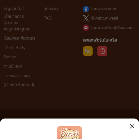
ธัญวลัยคือ?
บทความ
tunwalai.com
นโยบายการ
FAQ
@webtunwalai
คุ้มครอง
tunwalai@ookbee.com
ข้อมูลส่วนบุคคล
เงื่อนไขและข้อตกลง
แพลตฟอร์มในเครือ
Third-Party
Notice
ดาวน์โหลด
Tunwalai Easy
(สำหรับ Android)
ข้อความที่ท่านได้อ่านจากเว็บไซต์นี้เกิดจากการเขียนโดยสาธารณชนและเผยแพร่โดยอัตโนมัติ ผู้ดูแล
เว็บไซต์แห่งนี้ไม่ได้เห็นด้วยและไม่ขอรับผิดชอบต่อข้อความใดๆ ทั้งสิ้น ดังนั้นผู้อ่านทุกท่านโปรดใช้
วิจารณญาณในการกลั่นกรองด้วยตนเอง และหากท่านพบข้อความใดๆ ที่ขัดต่อกฎหมายและศีลธรรม