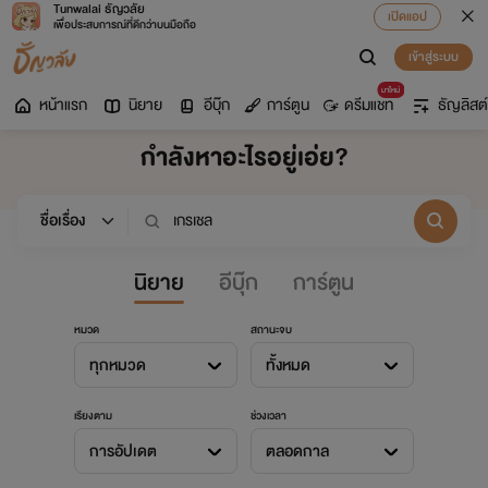
Tunwalai ธัญวลัย
เปิดแอป
เพื่อประสบการณ์ที่ดีกว่าบนมือถือ
เข้าสู่ระบบ
มาใหม่
หน้าแรก
นิยาย
อีบุ๊ก
การ์ตูน
ดรีมแชท
ธัญลิสต์
กำลังหาอะไรอยู่เอ่ย?
นิยาย
อีบุ๊ก
การ์ตูน
หมวด
สถานะจบ
ทุกหมวด
ทั้งหมด
เรียงตาม
ช่วงเวลา
การอัปเดต
ตลอดกาล