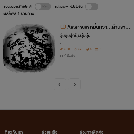
ซ่อนผลงานที่ใช้ปก AI
แสดงเฉพาะโปรโมชัน
ผลลัพธ์
1
รายการ
Aeternum หมื่นทิวา...ล้านราต
รี
ตุ่ยตุ้ยปุกปุ้ยบุ่ยบุ่ย
Y
5.8K
59
4
3
11 ปีที่แล้ว
เกี่ยวกับเรา
ช่วยเหลือ
ช่องทางติดต่อ