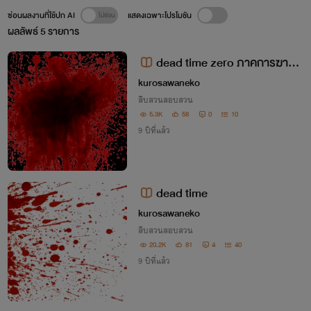
ซ่อนผลงานที่ใช้ปก AI
แสดงเฉพาะโปรโมชัน
ผลลัพธ์
5
รายการ
dead time zero ภาคการฆาตก
รรมในมิติแห่งเวลา
kurosawaneko
สืบสวนสอบสวน
5.3K
58
0
10
9 ปีที่แล้ว
dead time
kurosawaneko
สืบสวนสอบสวน
20.2K
81
4
40
9 ปีที่แล้ว