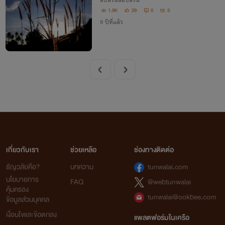
สืบสวนสอบสวน
1.9K
29
0
3
9 ปีที่แล้ว
เกี่ยวกับเรา
ช่วยเหลือ
ช่องทางติดต่อ
ธัญวลัยคือ?
บทความ
tunwalai.com
นโยบายการ
FAQ
@webtunwalai
คุ้มครอง
tunwalai@ookbee.com
ข้อมูลส่วนบุคคล
เงื่อนไขและข้อตกลง
แพลตฟอร์มในเครือ