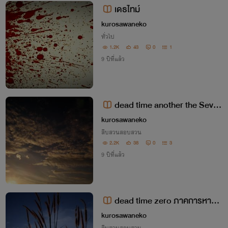
เดธไทม์
kurosawaneko
ทั่วไป
1.2K
43
0
1
9 ปีที่แล้ว
dead time another the Seven
Knights with a gem of power
kurosawaneko
สืบสวนสอบสวน
2.2K
38
0
3
9 ปีที่แล้ว
dead time zero ภาคการหายตั
วของผู้มีความสามรถ
kurosawaneko