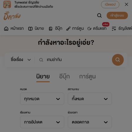
Tunwalai ธัญวลัย
เปิดแอป
เพื่อประสบการณ์ที่ดีกว่าบนมือถือ
เข้าสู่ระบบ
มาใหม่
หน้าแรก
นิยาย
อีบุ๊ก
การ์ตูน
ดรีมแชท
ธัญลิสต์
กำลังหาอะไรอยู่เอ่ย?
นิยาย
อีบุ๊ก
การ์ตูน
หมวด
สถานะจบ
ทุกหมวด
ทั้งหมด
เรียงตาม
ช่วงเวลา
การอัปเดต
ตลอดกาล