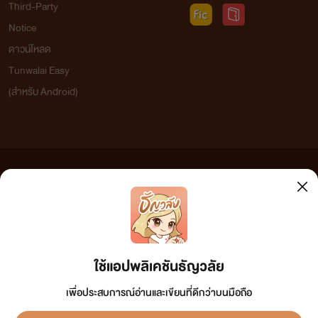
Third-Party
Notice
ดาวน์โหลด
Tunwalai Easy
(สำหรับ Android)
ข้อความที่ท่านได้อ่านจากเว็บไซต์นี้เกิดจากการเขียนโดยสาธารณชนและเผยแพร่โดยอัตโนมัติ ผู้ดูแล
เว็บไซต์แห่งนี้ไม่ได้เห็นด้วยและไม่ขอรับผิดชอบต่อข้อความใดๆ ทั้งสิ้น ดังนั้นผู้อ่านทุกท่านโปรดใช้
วิจารณญาณในการกลั่นกรองด้วยตนเอง และหากท่านพบข้อความใดๆ ที่ขัดต่อกฎหมายและศีลธรรม
กรุณาแจ้งมาที่ tunwalai@ookbee.com เพื่อทีมงานจะได้ดำเนินการในทันที ทั้งนี้ ทางเว็บไซต์ขอสงวน
ลิขสิทธิ์ตามพระราชบัญญัติลิขสิทธิ์ (ฉบับเพิ่มเติม) พ.ศ.2558
ใช้แอปพลิเคชันธัญวลัย
เพื่อประสบการณ์อ่านและเขียนที่ดีกว่าบนมือถือ