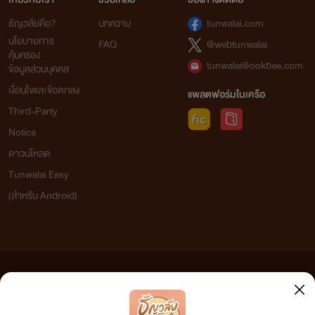
ธัญวลัยคือ?
บทความ
tunwalai.com
นโยบายการ
FAQ
@webtunwalai
คุ้มครอง
tunwalai@ookbee.com
ข้อมูลส่วนบุคคล
เงื่อนไขและข้อตกลง
แพลตฟอร์มในเครือ
Third-Party
Notice
ดาวน์โหลด
Tunwalai Easy
(สำหรับ Android)
ข้อความที่ท่านได้อ่านจากเว็บไซต์นี้เกิดจากการเขียนโดยสาธารณชนและเผยแพร่โดยอัตโนมัติ ผู้ดูแล
เว็บไซต์แห่งนี้ไม่ได้เห็นด้วยและไม่ขอรับผิดชอบต่อข้อความใดๆ ทั้งสิ้น ดังนั้นผู้อ่านทุกท่านโปรดใช้
วิจารณญาณในการกลั่นกรองด้วยตนเอง และหากท่านพบข้อความใดๆ ที่ขัดต่อกฎหมายและศีลธรรม