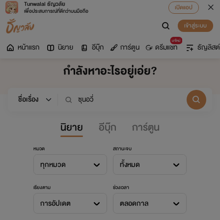
Tunwalai ธัญวลัย
เปิดแอป
เพื่อประสบการณ์ที่ดีกว่าบนมือถือ
เข้าสู่ระบบ
มาใหม่
หน้าแรก
นิยาย
อีบุ๊ก
การ์ตูน
ดรีมแชท
ธัญลิสต์
กำลังหาอะไรอยู่เอ่ย?
นิยาย
อีบุ๊ก
การ์ตูน
หมวด
สถานะจบ
ทุกหมวด
ทั้งหมด
เรียงตาม
ช่วงเวลา
การอัปเดต
ตลอดกาล