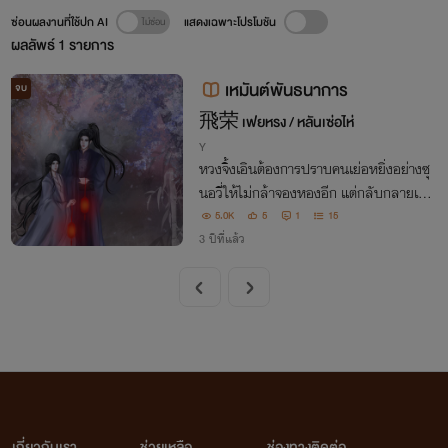
ซ่อนผลงานที่ใช้ปก AI
แสดงเฉพาะโปรโมชัน
ผลลัพธ์
1
รายการ
เหมันต์พันธนาการ
จบ
飛荣 เฟยหรง / หลันเซ่อไห่
Y
หวงจิ้งเอินต้องการปราบคนเย่อหยิ่งอย่างซุ
นอวี่ให้ไม่กล้าจองหองอีก แต่กลับกลายเป็น
ว่าเขาตกลงไปในหลุมพรางนั้นเสียเองจนกลั
5.0K
5
1
15
บกลายเป็นเรื่องราวเข้าใจผิดครั้งใหญ่
3 ปีที่แล้ว
เกี่ยวกับเรา
ช่วยเหลือ
ช่องทางติดต่อ