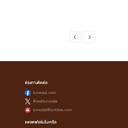
ช่องทางติดต่อ
tunwalai.com
@webtunwalai
tunwalai@ookbee.com
แพลตฟอร์มในเครือ