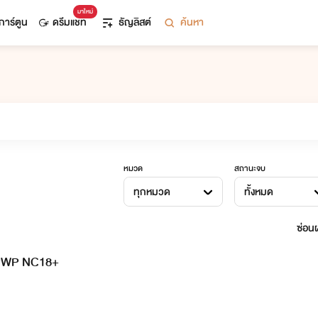
มาใหม่
การ์ตูน
ดรีมแชท
ธัญลิสต์
ค้นหา
หมวด
สถานะจบ
ทุกหมวด
ทั้งหมด
ซ่อนผ
ย PWP NC18+