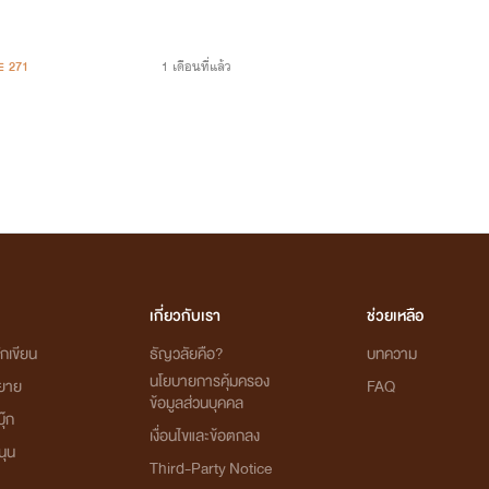
271
1 เดือนที่แล้ว
เกี่ยวกับเรา
ช่วยเหลือ
กเขียน
ธัญวลัยคือ?
บทความ
นโยบายการคุ้มครอง
ิยาย
FAQ
ข้อมูลส่วนบุคคล
ุ๊ก
เงื่อนไขและข้อตกลง
นุน
Third-Party Notice