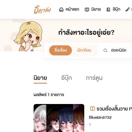
หน้าแรก
นิยาย
อีบุ๊ก
กำลังหาอะไรอยู่เอ่ย?
ชื่อเรื่อง
นักเขียน
นิยาย
อีบุ๊ก
การ์ตูน
ผลลัพธ์
1
รายการ
รวมเรื่องสั้นวา
Bluebird//32
Y