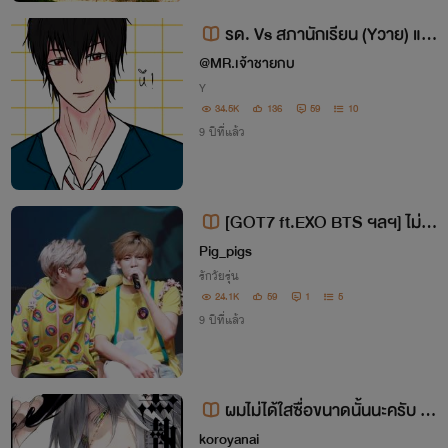
รด. Vs สภานักเรียน (Yวาย) แก๊
งรด.สุดซ่ากับสภานักเรียนสุดเถื่อน
@MR.เจ้าชายกบ
Y
34.5K
136
59
10
9 ปีที่แล้ว
[GOT7 ft.EXO BTS ฯลฯ] ไม่รั
กไหวเหรอ?( MarkBam ft.BN JJ ฯ
Pig_pigs
ลฯ )
รักวัยรุ่น
24.1K
59
1
5
9 ปีที่แล้ว
ผมไม่ได้ใสซื่อขนาดนั้นนะครับ B
L
koroyanai