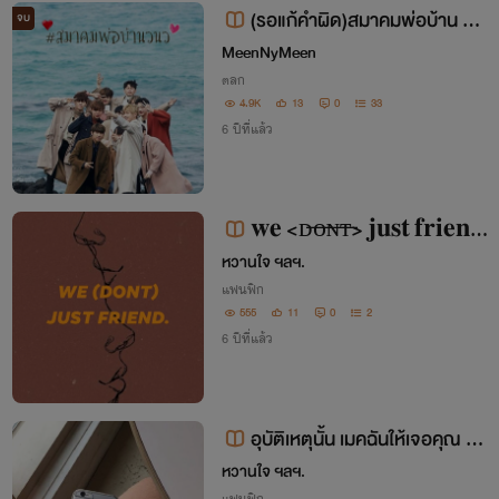
(รอแก้คำผิด)สมาคมพ่อบ้าน #ห
จบ
ลินฮุน #เนียลอง #มินฮวาน ฯลฯ
MeenNyMeen
ตลก
4.9K
13
0
33
6 ปีที่แล้ว
𝐰𝐞 <ᴅ̶ᴏ̶ɴ̶ᴛ̶> 𝐣𝐮𝐬𝐭 𝐟𝐫𝐢𝐞𝐧𝐝
✨🌷 - โยแคท
หวานใจ ฯลฯ.
แฟนฟิก
555
11
0
2
6 ปีที่แล้ว
อุบัติเหตุนั้น เมคฉันให้เจอคุณ —
TJ
หวานใจ ฯลฯ.