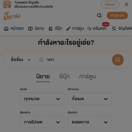
Tunwalai ธัญวลัย
เปิดแอป
เพื่อประสบการณ์ที่ดีกว่าบนมือถือ
เข้าสู่ระบบ
มาใหม่
หน้าแรก
นิยาย
อีบุ๊ก
การ์ตูน
ดรีมแชท
ธัญลิสต์
กำลังหาอะไรอยู่เอ่ย?
นิยาย
อีบุ๊ก
การ์ตูน
หมวด
สถานะจบ
ทุกหมวด
ทั้งหมด
เรียงตาม
ช่วงเวลา
การอัปเดต
ตลอดกาล