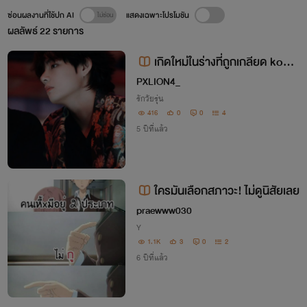
ซ่อนผลงานที่ใช้ปก AI
แสดงเฉพาะโปรโมชัน
ผลลัพธ์
22
รายการ
เกิดใหม่ในร่างที่ถูกเกลียด kook
v
PXLION4_
รักวัยรุ่น
416
0
0
4
5 ปีที่แล้ว
ใครมันเลือกสภาวะ! ไม่ดูนิสัยเลย
praewww030
Y
1.1K
3
0
2
6 ปีที่แล้ว