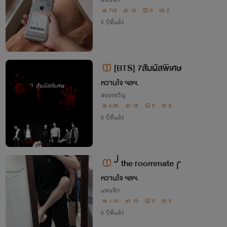
แฟนฟิก
713
16
0
2
6 ปีที่แล้ว
[BTS] 7สัมผัสพิเศษ
หวานใจ ฯลฯ.
สยองขวัญ
2.2K
18
0
6
6 ปีที่แล้ว
╯the roommate╭
หวานใจ ฯลฯ.
แฟนฟิก
1.1K
13
0
5
6 ปีที่แล้ว