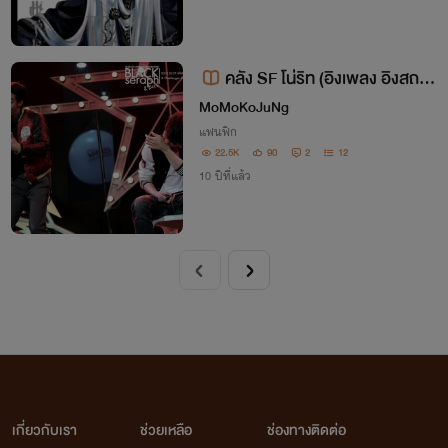
คลัง SF โน่ริท (อิงเพลง อิงสถาน
การณ์ ฯลฯ)
MoMoKoJuNg
แฟนฟิก
22.5K
90
2
12
10 ปีที่แล้ว
เกี่ยวกับเรา
ช่วยเหลือ
ช่องทางติดต่อ