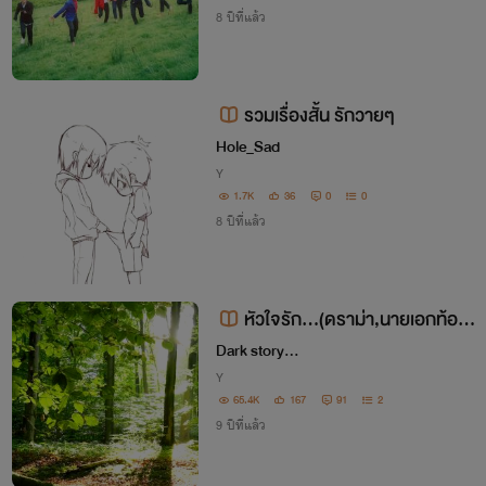
8 ปีที่แล้ว
รวมเรื่องสั้น รักวายๆ
Hole_Sad
Y
1.7K
36
0
0
8 ปีที่แล้ว
หัวใจรัก...(ดราม่า,นายเอกท้องไ
ด้,ฟรี,พระเอกเลวฯลฯ)
Dark story...
Y
65.4K
167
91
2
9 ปีที่แล้ว