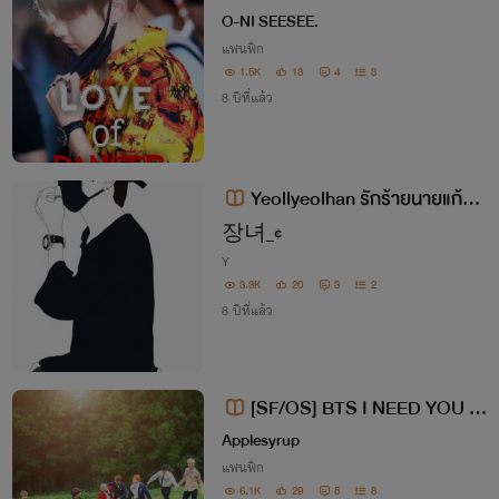
OVE OF DANGER
O-NI SEESEE.
แฟนฟิก
1.5K
13
4
3
8 ปีที่แล้ว
Yeollyeolhan รักร้ายนายแก้มใ
ส 18+
장녀_¢
Y
3.3K
20
3
2
8 ปีที่แล้ว
[SF/OS] BTS I NEED YOU (V
MIN MINV VGA KOOKV KOOK
Applesyrup
MIN ฯลฯ )
แฟนฟิก
6.1K
29
5
8