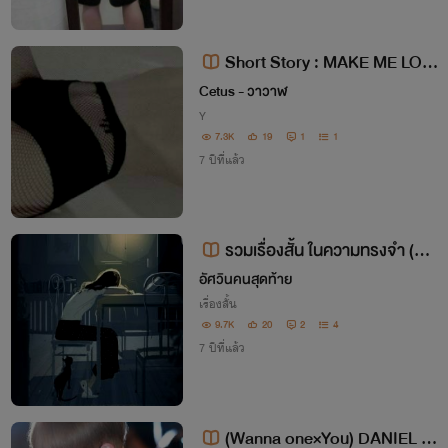
Short Story : MAKE ME LOV
E 18+ 25+
Cetus - วาวาฬ
Y
7.3K
19
1
1
7 ปีที่แล้ว
รวมเรื่องสั้น ในความทรงจำ (ช-
ช , ช-ญ, เพื่อน ฯลฯ)
อัศวินคนสุดท้าย
เรื่องสั้น
9.7K
20
2
4
7 ปีที่แล้ว
(Wanna one×You) DANIEL | L