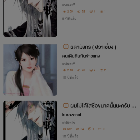
แฟนตาซี
2.5K
52
1
1
9 ปีที่แล้ว
ธิดามังกร ( ฮวาเซี่ยง )
คนเดินดินกินข้าวแกง
แฟนตาซี
2.1K
42
2
2
10 ปีที่แล้ว
ผมไม่ได้ใสซื่อขนาดนั้นนะครับ B
L
kurozanai
แฟนตาซี
512
34
1
0
10 ปีที่แล้ว