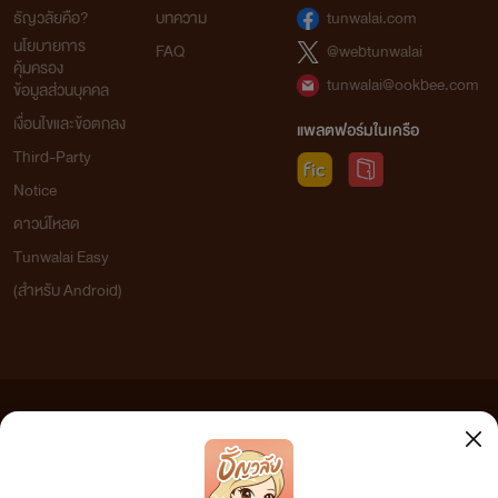
ธัญวลัยคือ?
บทความ
tunwalai.com
นโยบายการ
FAQ
@webtunwalai
คุ้มครอง
tunwalai@ookbee.com
ข้อมูลส่วนบุคคล
เงื่อนไขและข้อตกลง
แพลตฟอร์มในเครือ
Third-Party
Notice
ดาวน์โหลด
Tunwalai Easy
(สำหรับ Android)
ข้อความที่ท่านได้อ่านจากเว็บไซต์นี้เกิดจากการเขียนโดยสาธารณชนและเผยแพร่โดยอัตโนมัติ ผู้ดูแล
เว็บไซต์แห่งนี้ไม่ได้เห็นด้วยและไม่ขอรับผิดชอบต่อข้อความใดๆ ทั้งสิ้น ดังนั้นผู้อ่านทุกท่านโปรดใช้
วิจารณญาณในการกลั่นกรองด้วยตนเอง และหากท่านพบข้อความใดๆ ที่ขัดต่อกฎหมายและศีลธรรม
กรุณาแจ้งมาที่ tunwalai@ookbee.com เพื่อทีมงานจะได้ดำเนินการในทันที ทั้งนี้ ทางเว็บไซต์ขอสงวน