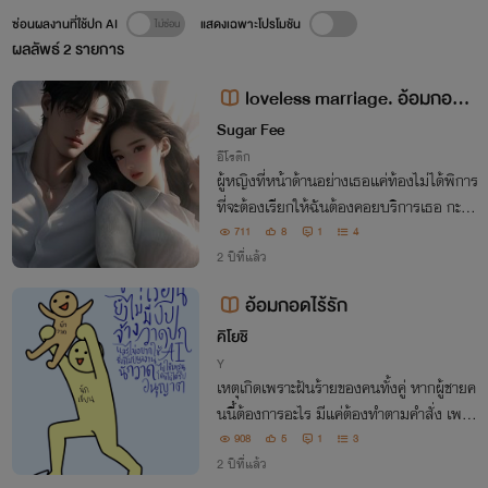
ซ่อนผลงานที่ใช้ปก AI
แสดงเฉพาะโปรโมชัน
ผลลัพธ์
2
รายการ
loveless marriage. อ้อมกอดไ
ร้รัก (เจได+มาเบล) NC 20++
Sugar Fee
อีโรติก
ผู้หญิงที่หน้าด้านอย่างเธอแค่ท้องไม่ได้พิการ
ที่จะต้องเรียกให้ฉันต้องคอยบริการเธอ กะอี
แค่ใส่รองเท้าจะลำบากอะไรหนักหนารีบใส่ส
711
8
1
4
ะอย่าสำออยฉันไม่มีเวลาว่างมากแบบเธอ!!!
2 ปีที่แล้ว
อ้อมกอดไร้รัก
คิโยชิ
Y
เหตุเกิดเพราะฝันร้ายของคนทั้งคู่ หากผู้ชายค
นนี้ต้องการอะไร มีแค่ต้องทำตามคำสั่ง เพรา
ะเขาเป็นคนเดียวที่สามารถข่วยชีวิตไร้ค่าของ
908
5
1
3
ตัวเองได้
2 ปีที่แล้ว