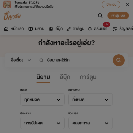
Tunwalai ธัญวลัย
เปิดแอป
เพื่อประสบการณ์ที่ดีกว่าบนมือถือ
เข้าสู่ระบบ
มาใหม่
หน้าแรก
นิยาย
อีบุ๊ก
การ์ตูน
ดรีมแชท
ธัญลิสต์
กำลังหาอะไรอยู่เอ่ย?
นิยาย
อีบุ๊ก
การ์ตูน
หมวด
สถานะจบ
ทุกหมวด
ทั้งหมด
เรียงตาม
ช่วงเวลา
การอัปเดต
ตลอดกาล