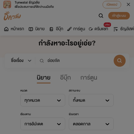
Tunwalai ธัญวลัย
เปิดแอป
เพื่อประสบการณ์ที่ดีกว่าบนมือถือ
เข้าสู่ระบบ
มาใหม่
หน้าแรก
นิยาย
อีบุ๊ก
การ์ตูน
ดรีมแชท
ธัญลิสต์
กำลังหาอะไรอยู่เอ่ย?
นิยาย
อีบุ๊ก
การ์ตูน
หมวด
สถานะจบ
ทุกหมวด
ทั้งหมด
เรียงตาม
ช่วงเวลา
การอัปเดต
ตลอดกาล