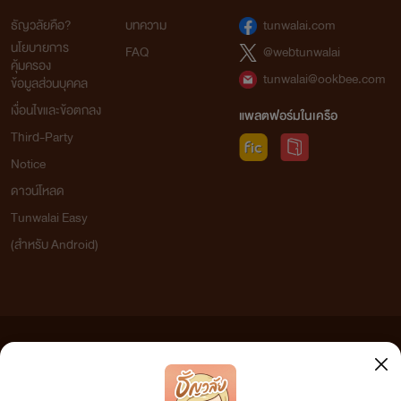
ธัญวลัยคือ?
บทความ
tunwalai.com
นโยบายการ
FAQ
@webtunwalai
คุ้มครอง
tunwalai@ookbee.com
ข้อมูลส่วนบุคคล
เงื่อนไขและข้อตกลง
แพลตฟอร์มในเครือ
Third-Party
Notice
ดาวน์โหลด
Tunwalai Easy
(สำหรับ Android)
ข้อความที่ท่านได้อ่านจากเว็บไซต์นี้เกิดจากการเขียนโดยสาธารณชนและเผยแพร่โดยอัตโนมัติ ผู้ดูแล
เว็บไซต์แห่งนี้ไม่ได้เห็นด้วยและไม่ขอรับผิดชอบต่อข้อความใดๆ ทั้งสิ้น ดังนั้นผู้อ่านทุกท่านโปรดใช้
วิจารณญาณในการกลั่นกรองด้วยตนเอง และหากท่านพบข้อความใดๆ ที่ขัดต่อกฎหมายและศีลธรรม