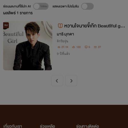
ซ่อนผลงานที่ใช้ปก AI
แสดงเฉพาะโปรโมชัน
ผลลัพธ์
1
รายการ
หวานใจนายขี้เก๊ก Beautiful gir
จบ
l. (ส่วนลด30%)
มาริ มุกดา
รักวัยรุ่น
27.1K
122
6
27
9 ปีที่แล้ว
เกี่ยวกับเรา
ช่วยเหลือ
ช่องทางติดต่อ