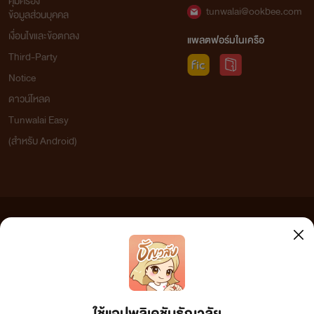
คุ้มครอง
tunwalai@ookbee.com
ข้อมูลส่วนบุคคล
เงื่อนไขและข้อตกลง
แพลตฟอร์มในเครือ
Third-Party
Notice
ดาวน์โหลด
Tunwalai Easy
(สำหรับ Android)
ข้อความที่ท่านได้อ่านจากเว็บไซต์นี้เกิดจากการเขียนโดยสาธารณชนและเผยแพร่โดยอัตโนมัติ ผู้ดูแล
เว็บไซต์แห่งนี้ไม่ได้เห็นด้วยและไม่ขอรับผิดชอบต่อข้อความใดๆ ทั้งสิ้น ดังนั้นผู้อ่านทุกท่านโปรดใช้
วิจารณญาณในการกลั่นกรองด้วยตนเอง และหากท่านพบข้อความใดๆ ที่ขัดต่อกฎหมายและศีลธรรม
กรุณาแจ้งมาที่ tunwalai@ookbee.com เพื่อทีมงานจะได้ดำเนินการในทันที ทั้งนี้ ทางเว็บไซต์ขอสงวน
ลิขสิทธิ์ตามพระราชบัญญัติลิขสิทธิ์ (ฉบับเพิ่มเติม) พ.ศ.2558
ใช้แอปพลิเคชันธัญวลัย