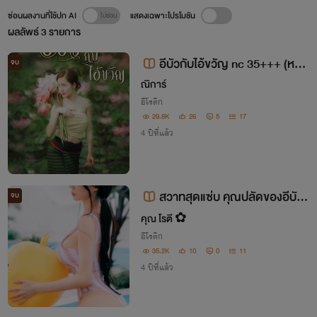
ซ่อนผลงานที่ใช้ปก AI
แสดงเฉพาะโปรโมชัน
ผลลัพธ์
3
รายการ
อีบัวกับไอ้ขวัญ nc 35+++ (หยา
จบ
บ ดิบ ถ่อย เลว)
ณิการ์
อีโรติก
29.8K
26
5
17
4 ปีที่แล้ว
สวาทสุดแซ่บ คุณปลัดของอีบัว
จบ
🪷ฟรีทั้งเรื่อง
คุณ โรตี ✿
อีโรติก
35.2K
10
0
11
4 ปีที่แล้ว