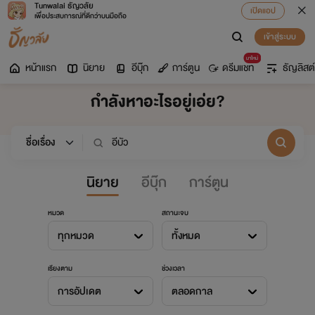
Tunwalai ธัญวลัย
เปิดแอป
เพื่อประสบการณ์ที่ดีกว่าบนมือถือ
เข้าสู่ระบบ
มาใหม่
หน้าแรก
นิยาย
อีบุ๊ก
การ์ตูน
ดรีมแชท
ธัญลิสต์
กำลังหาอะไรอยู่เอ่ย?
นิยาย
อีบุ๊ก
การ์ตูน
หมวด
สถานะจบ
ทุกหมวด
ทั้งหมด
เรียงตาม
ช่วงเวลา
การอัปเดต
ตลอดกาล