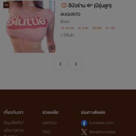
อีบัวร่าน 4P (มีรุ่นลูก)
จบ
AUGUSTD
อีโรติก
814.2K
2.0K
533
155
5 ปีที่แล้ว
เกี่ยวกับเรา
ช่วยเหลือ
ช่องทางติดต่อ
ธัญวลัยคือ?
บทความ
tunwalai.com
นโยบายการ
FAQ
@webtunwalai