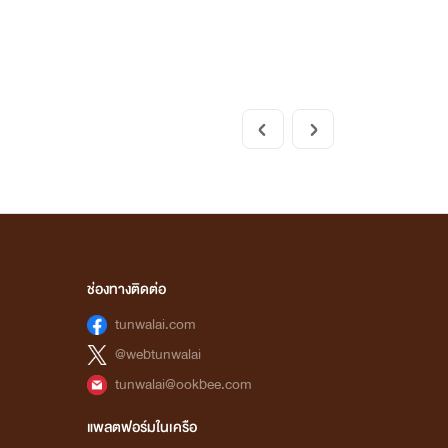
ช่องทางติดต่อ
tunwalai.com
@webtunwalai
tunwalai@ookbee.com
แพลตฟอร์มในเครือ