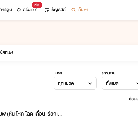
มาใหม่
การ์ตูน
ดรีมแชท
ธัญลิสต์
ค้นหา
หมวด
สถานะจบ
ทุกหมวด
ทั้งหมด
ซ่อนผ
 (หื่น โหด โฉด เถื่อน เรียกเลือ