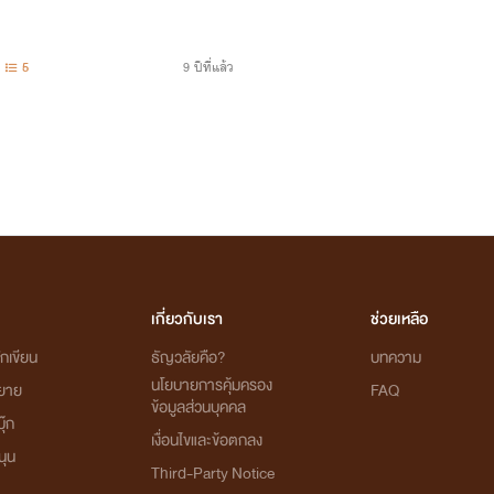
5
9 ปีที่แล้ว
เกี่ยวกับเรา
ช่วยเหลือ
กเขียน
ธัญวลัยคือ?
บทความ
นโยบายการคุ้มครอง
ิยาย
FAQ
ข้อมูลส่วนบุคคล
ุ๊ก
เงื่อนไขและข้อตกลง
นุน
Third-Party Notice