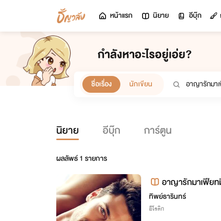
หน้าแรก
นิยาย
อีบุ๊ก
กำลังหาอะไรอยู่เอ่ย?
ชื่อเรื่อง
นักเขียน
นิยาย
อีบุ๊ก
การ์ตูน
ผลลัพธ์
1
รายการ
อาญารักมาเฟียทมิฬ
กค้าาา)
ทิพย์ธารินทร์
อีโรติก