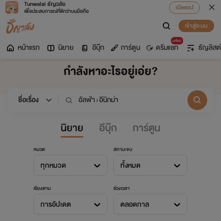
Tunwalai ธัญวลัย
เปิดแอป
เพื่อประสบการณ์ที่ดีกว่าบนมือถือ
เข้าสู่ระบบ
มาใหม่
หน้าแรก
นิยาย
อีบุ๊ก
การ์ตูน
ดรีมแชท
ธัญลิสต์
กำลังหาอะไรอยู่เอ่ย?
นิยาย
อีบุ๊ก
การ์ตูน
หมวด
สถานะจบ
ทุกหมวด
ทั้งหมด
เรียงตาม
ช่วงเวลา
การอัปเดต
ตลอดกาล