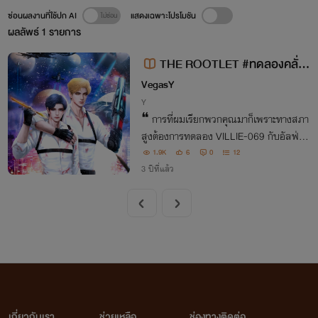
ซ่อนผลงานที่ใช้ปก AI
แสดงเฉพาะโปรโมชัน
ผลลัพธ์
1
รายการ
THE ROOTLET #ทดลองคลั่ง
(รัก) (omegaverse)
VegasY
Y
❝ การที่ผมเรียกพวกคุณมาก็เพราะทางสภา
สูงต้องการทดลอง VILLIE-069 กับอัลฟ่าที่
มีร่างกายกำยำและแข็งแรงพอที่จะรองรับกา
1.9K
6
0
12
3 ปีที่แล้ว
รตั้งครรภ์ได้ ❞
เกี่ยวกับเรา
ช่วยเหลือ
ช่องทางติดต่อ