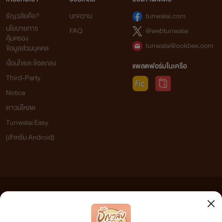
ธัญวลัยคือ?
บทความ
tunwalai.com
นโยบายการ
FAQ
@webtunwalai
คุ้มครอง
tunwalai@ookbee.com
ข้อมูลส่วนบุคคล
เงื่อนไขและข้อตกลง
แพลตฟอร์มในเครือ
Third-Party
Notice
ดาวน์โหลด
Tunwalai Easy
(สำหรับ Android)
ข้อความที่ท่านได้อ่านจากเว็บไซต์นี้เกิดจากการเขียนโดยสาธารณชนและเผยแพร่โดยอัตโนมัติ ผู้ดูแล
เว็บไซต์แห่งนี้ไม่ได้เห็นด้วยและไม่ขอรับผิดชอบต่อข้อความใดๆ ทั้งสิ้น ดังนั้นผู้อ่านทุกท่านโปรดใช้
วิจารณญาณในการกลั่นกรองด้วยตนเอง และหากท่านพบข้อความใดๆ ที่ขัดต่อกฎหมายและศีลธรรม