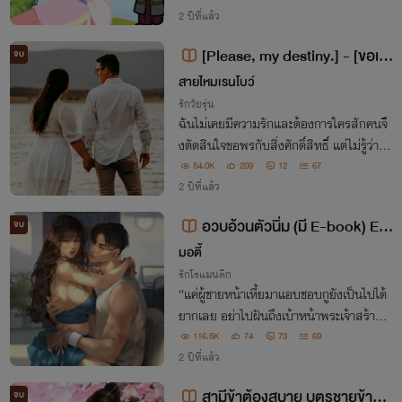
2 ปีที่แล้ว
[Please, my destiny.] - [ขอเถ
จบ
อะ ใครสักคนมารักฉันที]
สายไหมเรนโบว์
รักวัยรุ่น
ฉันไม่เคยมีความรักและต้องการใครสักคนจึ
งตัดสินใจขอพรกับสิ่งศักดิ์สิทธิ์ แต่ไม่รู้ว่าสว
รรค์ต้องการแกล้งกันหรืออะไร แทนที่จะส่งค
54.0K
209
12
67
วามรักมา แต่ทำไมถึงส่งตัวหายนะมาแทน ไ
2 ปีที่แล้ว
ม่สงสารเด็กสาวอ้วน ๆ คนนี้เลย เฮ้อ...
อวบอ้วนตัวนิ่ม (มี E-book) EN
จบ
D
มอตี้
รักโรแมนติก
“แค่ผู้ชายหน้าเหี้ยมาแอบชอบกูยังเป็นไปได้
ยากเลย อย่าไปฝันถึงเบ้าหน้าพระเจ้าสร้างแ
บบนั้น มันดูเพ้อเนาะ มึงจะบอกว่าเพื่อนมึงส
116.5K
74
73
69
วยมากจนทำให้น้องเขามาชอบเหรอ ละคร!”
2 ปีที่แล้ว
สามีข้าต้องสบาย บุตรชายข้าต้อ
จบ