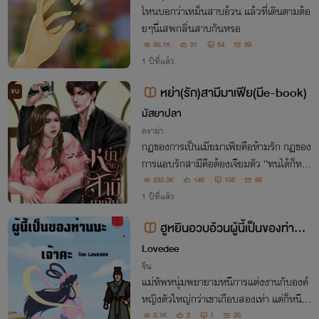
ไหนบอกว่าเหม็นสาบอ้วน แล้วที่เดินตามต้อ
ยๆนี่เสพกลิ่นสาบกันหรอ
36.1K
31
54
39
1 ปีที่แล้ว
หย่า(รัก)สามีมาเฟีย(มีe-book)
จบ
มัสยาปลา
ดราม่า
กฏของการเป็นเมียมาเฟียคือห้ามรัก กฏของ
การแอบรักสามีคือต้องเจียมตัว “ทนได้ก็ทน
ทนไม่ได้เธอก็ไปซะ”
232.0K
145
105
66
1 ปีที่แล้ว
ฮูหยินอวบอ้วนผู้นี้เป็นของท่านน
ะเจ้าคะ
Lovedee
จีน
แม่ทัพหนุ่มพยายามหนีการแต่งงานกับองค์
หญิงตัวใหญ่กว่าเขาเกือบสองเท่า แต่ก็หนีไม่
พ้นจำต้องแต่งงาน
3.1K
2
1
26