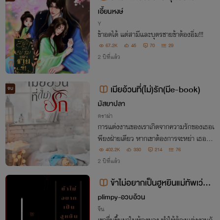
งอวบอ้วน!!
เอี้ยนหงษ์
Y
ข้าอดได้ แต่สามีและบุตรชายข้าต้องอิ่ม!!!
67.2K
45
70
29
2 ปีที่แล้ว
เมียอ้วนที่(ไม่)รัก(มีe-book)
จบ
มัสยาปลา
ดราม่า
การแต่งงานของเราเกิดจากความรักของเธอเ
พียงฝ่ายเดียว หากเขาต้องการจะหย่า เธอก็พ
ร้อมจะไป "มนยอมแพ้แล้ว เรามาหย่ากันตา
402.2K
330
214
76
มที่เวย์ต้องการเถอะค่ะ"
2 ปีที่แล้ว
ข้าไม่อยากเป็นฮูหยินแม่ทัพเว่ยผู้
นี้
plimpy-อวบอ้วน
จีน