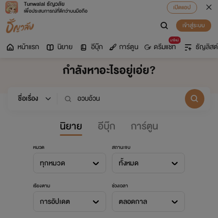
Tunwalai ธัญวลัย
เปิดแอป
เพื่อประสบการณ์ที่ดีกว่าบนมือถือ
เข้าสู่ระบบ
มาใหม่
หน้าแรก
นิยาย
อีบุ๊ก
การ์ตูน
ดรีมแชท
ธัญลิสต์
กำลังหาอะไรอยู่เอ่ย?
นิยาย
อีบุ๊ก
การ์ตูน
หมวด
สถานะจบ
ทุกหมวด
ทั้งหมด
เรียงตาม
ช่วงเวลา
การอัปเดต
ตลอดกาล