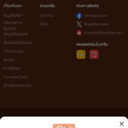
เกี่ยวกับเรา
ช่วยเหลือ
ช่องทางติดต่อ
ธัญวลัยคือ?
บทความ
tunwalai.com
นโยบายการ
FAQ
@webtunwalai
คุ้มครอง
tunwalai@ookbee.com
ข้อมูลส่วนบุคคล
เงื่อนไขและข้อตกลง
แพลตฟอร์มในเครือ
Third-Party
Notice
ดาวน์โหลด
Tunwalai Easy
(สำหรับ Android)
ข้อความที่ท่านได้อ่านจากเว็บไซต์นี้เกิดจากการเขียนโดยสาธารณชนและเผยแพร่โดยอัตโนมัติ ผู้ดูแล
เว็บไซต์แห่งนี้ไม่ได้เห็นด้วยและไม่ขอรับผิดชอบต่อข้อความใดๆ ทั้งสิ้น ดังนั้นผู้อ่านทุกท่านโปรดใช้