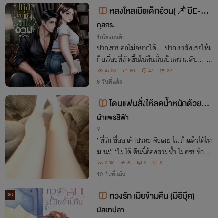
หลงใหลเมียเด็กอ้วน(📌มีE-bo
ok)
กุลกร.
รักโรแมนติก
ปากเขาบอกไม่อยากได้... ปากเขาสั่งเธอให้เ
ก็บเรื่องที่เกิดขึ้นในคืนนั้นเป็นความลับ... แ
ต่ไหงคนปากแข็งกลับคอยหาเรื่องวนเวียนม
47.0K
60
47
22
า 'กินตับ' เธอซ้ำๆ ไม่ยอมเลิกรา
6 วันที่แล้ว
โดนแฟนสั่งให้ลดน้ำหนักด้วยกา
รขย่ม PWP (Cuntboy)
ผ้าแพรสีฟ้า
Y
“ที่รัก ฮื่ออ เค้าปวดขาจังเลย ไม่ทำแล้วได้ไห
ม นะ” “ไม่ได้ คืนนี้ต้องสามน้ำ ไม่ครบห้ามห
ยุด เธอจะดื้อเหรอ หื้ม?” “เค้าจุกท้องอ่าา แง
2.3K
5
2
3
ใจร้ายที่สุดเลย!”
10 วันที่แล้ว
ทวงรัก เมียข้ามคืน (มีอีบุ๊ค)
จบ
มัสยาปลา