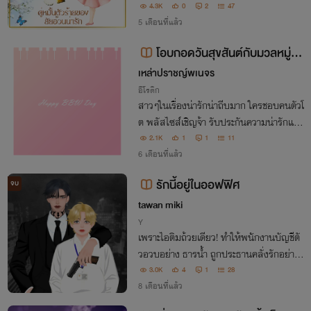
ดก็ถูกสร้างขึ้น เมื่อเธอจากไปพร้อมกับความ
4.3K
0
2
47
ลับที่ยิ่งใหญ่ เขาจะทำอย่างไร...เมื่อตามหาเ
5 เดือนที่แล้ว
ธอจนเจอ และรู้ว่าเธอไม่ได้หนีไปคนเดียว"
โอบกอดวันสุขสันต์กับมวลหมู่แม่
นางอวบอ้วน[์NC 18+ 25+]
เหล่าปราชญ์พเนจร
อีโรติก
สาวๆในเรื่องน่ารักน่าถีบมาก ใครชอบคนตัวโ
ต พลัสไซส์เชิญจ้า รับประกันความน่ารักและ
น่าปวดหัว ฮะๆ
2.1K
1
1
11
6 เดือนที่แล้ว
รักนี้อยู่ในออฟฟิศ
จบ
tawan miki
Y
เพราะไอติมถ้วยเดียว! ทำให้พนักงานบัญชีตั
วอวบอย่าง ธารน้ำ ถูกประธานคลั่งรักอย่าง
ลูคัส ตีตราจอง! เขาหวงหนักมาก จนสั่งหยุด
3.0K
4
1
28
งาน! แถมพาไปเจอแด๊ดถึงอิตาลี! เตรียมพบ
8 เดือนที่แล้ว
ความรักที่ยิ่งใหญ่ อลังการ และอันตราย!