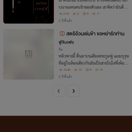
เขาตื่นขึ้นมาในห้องนาง ทำให้ต้องแต่งงานกั
บนางแทนคนรักของตัวเอง เขาคิดว่ามันคือแ
ผนของนาง เขาชิงชังนางเป็นที่สุด เขาไม่รู้หรื
2.7K
3
5
11
อว่านางก็ไม่อยากแต่งงานกับเขา...!
2 ปีที่แล้ว
สตรีอ้วนเช่นข้า ขอหย่ารักท่าน
ฟู่จินเฟย
จีน
หลิวฟางอี้ ตื่นมาบนเตียงตระกูลฟู่ แถมบุรุษ
ที่อยู่ในห้องเดียวกันยังเป็นชายในใจที่เพ้อฝัน
มานาน ฟู่หลางเทียน แต่ข้อกล่าวหาที่เขามอ
10.4K
13
8
16
บให้ช่างน่ารังเกียจ และหากเป็นเช่นนั้นใยนา
2 ปีที่แล้ว
งไม่รู้สึกว่าโดนเด็ดบุปผากันล่ะ