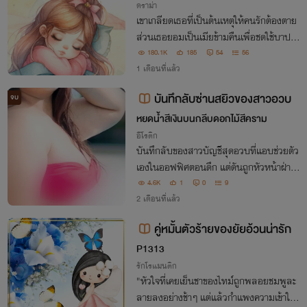
ดราม่า
เขาเกลียดเธอที่เป็นต้นเหตุให้คนรักต้องตาย
ส่วนเธอยอมเป็นเมียข้ามคืนเพื่อชดใช้บาปก
รรมที่ไม่ได้ตั้งใจ จนถักทอสายใยอีกหนึ่งชีวิต
180.1K
185
54
56
ขึ้นมา
1 เดือนที่แล้ว
บันทึกลับซ่านสยิวของสาวอวบ
จบ
หยดน้ำสีเงินบนกลีบดอกไม้สีคราม
อีโรติก
บันทึกลับของสาวบัญชีสุดอวบที่แอบช่วยตัว
เองในออฟฟิศตอนดึก แต่ดันถูกหัวหน้าฝ่าย
ขายสุดหล่อจับได้คาตา! จุดเริ่มต้นของรสรัก
4.6K
1
0
9
นอกกรอบ ที่จะพาร่างอวบๆ ของเธอไปแตะข
2 เดือนที่แล้ว
อบสวรรค์ในโลกใบใหม่ที่คุณคาดไม่ถึง!​
คู่หมั้นตัวร้ายของยัยอ้วนน่ารัก
P1313
รักโรแมนติก
"หัวใจที่เคยเย็นชาของไทม์ถูกพลอยชมพูละ
ลายลงอย่างช้าๆ แต่แล้วกำแพงความเข้าใจผิ