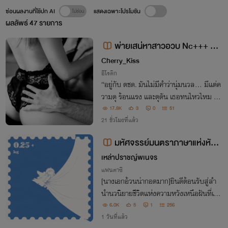
ซ่อนผลงานที่ใช้ปก AI
แสดงเฉพาะโปรโมชัน
ผลลัพธ์
47
รายการ
พ่ายเสน่หาสาวอวบ Nc+++ อ่า
นฟรีไม่ติดเหรียญ
Cherry_Kiss
อีโรติก
“อยู่กับ ตชด. มันไม่มีคำว่านุ่มนวล... มีแต่ค
วามดุ ร้อนแรง และดุดัน เธอทนไหวไหม บัว
ตอง?”
17.8K
3
0
51
21 ชั่วโมงที่แล้ว
มหัศจรรย์มนตราภาษาแห่งหัวใจ
[18+][หญิงรักหญิง]
เหล่าปราชญ์พเนจร
แฟนตาซี
[นางเอกอ้วนน่ากอดมาก]ยินดีต้อนรับสู่ลำ
นำนวนิยายชีวิตแห่งความหวังเหนือฝันที่เต็ม
เปี่ยมด้วยภาษาแห่งหัวใจอันอ่อนโยนและเข้
6.0K
5
1
256
มแข็ง
1 วันที่แล้ว