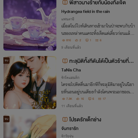
พี่สาวนางร้ายกับน้องทั้งเจ็ด
Hydrangea field in the rain
แฟนตาซี
เมื่อสโนว์ไวท์เดินทางเข้ามาในป่าจะพบกับบ้า
นของเหล่าคนแคระทั้งเจ็ดแต่เดี๋ยวก่อนแล้ว
ทำไมฉันมาเลี้ยงต้องมาเลี้ยงดูน้องทั้งเจ็ดค
816
2
1
6
นด้วยตัวคนเดียวด้วย
9 เดือนที่แล้ว
ทะลุมิติทั้งทีดันได้เป็นตัวร้ายที่รอ
จบ
วันตาย
TaNis Cha
รักโรแมนติก
ใครจะไปคิดตื่นมาอีกทีก็ทะลุมิติมาอยู่ในนิยา
ยที่นอนอยู่บนเตียงกำลังโดนพระเอกของเรื่อ
งจัดหนักแถมยังเป็นคู่หมั้นที่พระเอกเกลียด
7.3K
16
6
17
ยิ่งกว่ากิ้งกือไส้เดือน นอกจากต้องรีบสลัดพ
11 เดือนที่แล้ว
ระเอกก็ต้องเอาตัวรอดไม่ให้ตายตอนจบ
โปรดรักเด็กช่าง
จบ
จันทรารัก
รักวัยรุ่น