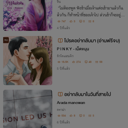
จีน
“ไม่ต้องพูด ฟังข้าเมื่อเจ้าแต่งเข้ามาแล้วก็แ
ล้วกัน ก็ทำหน้าที่ของเจ้าไป ส่วนข้าก็จะอยู่ขอ
งข้า อย่าได้วุ่นวายไม่เช่นนั้น ข้าจะหย่ากับเจ้
747
3
0
8
า”
4 ปีที่แล้ว
โปรดอย่ากลับมา (อ่านฟรีจบ)
จบ
P I N K Y - เม็ดขนุน
รักโรแมนติก
18.5K
274
48
58
5 ปีที่แล้ว
อย่ากลับมาในวันที่สายไป
Arada manowan
ดราม่า
534
8
0
3
6 ปีที่แล้ว