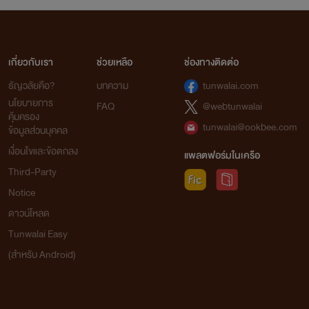
เกี่ยวกับเรา
ช่วยเหลือ
ช่องทางติดต่อ
ธัญวลัยคือ?
บทความ
tunwalai.com
นโยบายการ
FAQ
@webtunwalai
คุ้มครอง
tunwalai@ookbee.com
ข้อมูลส่วนบุคคล
เงื่อนไขและข้อตกลง
แพลตฟอร์มในเครือ
Third-Party
Notice
ดาวน์โหลด
Tunwalai Easy
(สำหรับ Android)