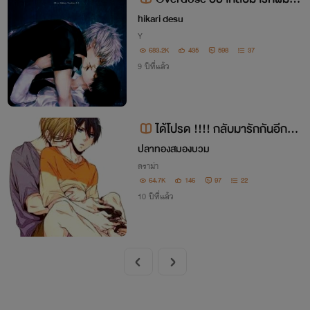
วกันคนใจร้าย (เคะท้องได้)
hikari desu
Y
683.2K
435
598
37
9 ปีที่แล้ว
ได้โปรด !!!! กลับมารักกันอีกครั้
งเถอะ
ปลาทองสมองบวม
ดราม่า
64.7K
146
97
22
10 ปีที่แล้ว