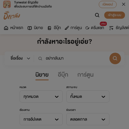
Tunwalai ธัญวลัย
เปิดแอป
เพื่อประสบการณ์ที่ดีกว่าบนมือถือ
เข้าสู่ระบบ
มาใหม่
หน้าแรก
นิยาย
อีบุ๊ก
การ์ตูน
ดรีมแชท
ธัญลิสต์
กำลังหาอะไรอยู่เอ่ย?
นิยาย
อีบุ๊ก
การ์ตูน
หมวด
สถานะจบ
ทุกหมวด
ทั้งหมด
เรียงตาม
ช่วงเวลา
การอัปเดต
ตลอดกาล