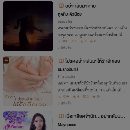
อย่ากลับมาตาย
ภูตหิมะตัวน้อย
สยองขวัญ
ครอบครัวของผมต้องรีบย้ายหนีออกจากเมือ
งกรุง พวกเราถูกตามล่าโดยองค์กรใหญ่ซึ่งเ
ต็มไปด้วยอำนาจมืด มุ่งหน้าสู่บ้านเกิดของผ
365
1
1
6
มในจังหวัดอันห่างไกลทางภาคเหนือ หารู้ไม่
2 ปีที่แล้ว
ว่าสิ่งเลวร้ายที่สุดในชีวิตกำลังรอคอยอยู่
โปรดอย่ากลับมาให้รักอีกเลย
จบ
อมราวรินทร์
รักโรแมนติก
เธอจากเขามาทั้งที่ยังรักพร้อมลูกในท้อง เขา
โกรธเกลียดที่เธอทิ้งเขาไป การแก้แค้นได้ฝา
กลูกในท้องไว้ให้เธออีกคน และทิ้งเหมือนที่เ
15.5K
6
2
20
ธอเคยทิ้งเขา
3 ปีที่แล้ว
เมื่อเกลียดข้านัก...อย่ากลับมารั
กก็แล้วกัน (มีE-BOOK)
Mayqueen