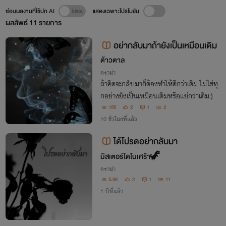
ซ่อนผลงานที่ใช้ปก AI
แสดงเฉพาะโปรโมชัน
ผลลัพธ์
11
รายการ
อย่ากลับมาถ้ายังเป็นเหมือนเดิม
ต้าวตาล
ดราม่า
ถ้าคิดจะกลับมาก็ต้องทำให้ดีกว่าเดิม ไม่ใช่ทุ
กอย่างยังเป็นเหมือนเดิมหรือแย่กว่าเดิม:)
155
2
1
2
10 ชั่วโมงที่แล้ว
ได้โปรดอย่ากลับมา
มิสเตอร์ไดโนเศร้า🦖
ดราม่า
5.9K
2
1
11
1 ปีที่แล้ว