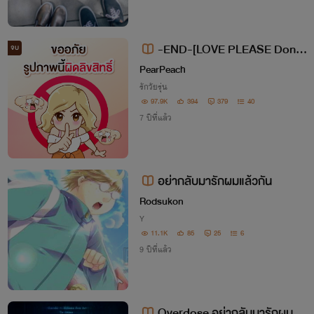
-END-[LOVE PLEASE Don't
จบ
COME BACK]ความรักโปรดอย่าก
PearPeach
ลับมา NC18+ อ่านฟรี 4 ชม.
รักวัยรุ่น
97.9K
394
379
40
7 ปีที่แล้ว
อย่ากลับมารักผมแล้วกัน
Rodsukon
Y
11.1K
85
25
6
9 ปีที่แล้ว
Overdose อย่ากลับมารักผมแล้