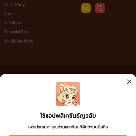
Third-Party
Notice
ดาวน์โหลด
Tunwalai Easy
(สำหรับ Android)
ข้อความที่ท่านได้อ่านจากเว็บไซต์นี้เกิดจากการเขียนโดยสาธารณชนและเผยแพร่โดยอัตโนมัติ ผู้ดูแล
เว็บไซต์แห่งนี้ไม่ได้เห็นด้วยและไม่ขอรับผิดชอบต่อข้อความใดๆ ทั้งสิ้น ดังนั้นผู้อ่านทุกท่านโปรดใช้
วิจารณญาณในการกลั่นกรองด้วยตนเอง และหากท่านพบข้อความใดๆ ที่ขัดต่อกฎหมายและศีลธรรม
กรุณาแจ้งมาที่ tunwalai@ookbee.com เพื่อทีมงานจะได้ดำเนินการในทันที ทั้งนี้ ทางเว็บไซต์ขอสงวน
ลิขสิทธิ์ตามพระราชบัญญัติลิขสิทธิ์ (ฉบับเพิ่มเติม) พ.ศ.2558
ใช้แอปพลิเคชันธัญวลัย
เพื่อประสบการณ์อ่านและเขียนที่ดีกว่าบนมือถือ