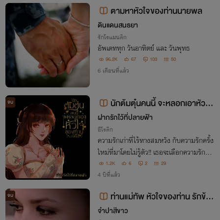
ตามหาหัวใจของท่านนายพล
ดินแดนสนธยา
รักโรแมนติก
อัพเดททุก วันอาทิตย์ และ วันพุทธ
96.2K
67
103
50
6 เดือนที่แล้ว
นักต้มตุ๋นคนนี้ จะหลอกเอาหัวใจ
จบ
ของท่านมาให้ใด้
ฝากรักใว้ที่ปลายฟ้า
อีโรติก
ความรักเก่าที่ไร้ทางสมหวัง กับความรักครั้ง
ใหม่ที่มาโดยไม่รู้ตัว!! เธอจะเลือกความรักครั้
งไหนดี
1.2K
6
2
29
4 ปีที่แล้ว
ท่านแม่ทัพ หัวใจของท่าน รักข้าไ
จบ
ด้ไหม.?
จำปาสีขาว