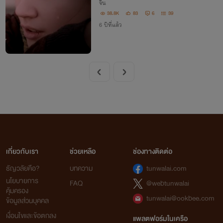
จีน
38.8K
83
6
39
6 ปีที่แล้ว
เกี่ยวกับเรา
ช่วยเหลือ
ช่องทางติดต่อ
ธัญวลัยคือ?
บทความ
tunwalai.com
นโยบายการ
FAQ
@webtunwalai
คุ้มครอง
tunwalai@ookbee.com
ข้อมูลส่วนบุคคล
เงื่อนไขและข้อตกลง
แพลตฟอร์มในเครือ