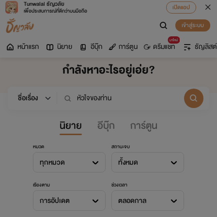
Tunwalai ธัญวลัย
เปิดแอป
เพื่อประสบการณ์ที่ดีกว่าบนมือถือ
เข้าสู่ระบบ
มาใหม่
หน้าแรก
นิยาย
อีบุ๊ก
การ์ตูน
ดรีมแชท
ธัญลิสต์
กำลังหาอะไรอยู่เอ่ย?
นิยาย
อีบุ๊ก
การ์ตูน
หมวด
สถานะจบ
ทุกหมวด
ทั้งหมด
เรียงตาม
ช่วงเวลา
การอัปเดต
ตลอดกาล