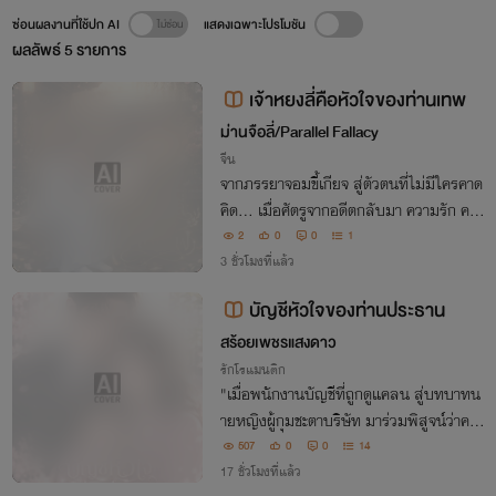
ซ่อนผลงานที่ใช้ปก AI
แสดงเฉพาะโปรโมชัน
ผลลัพธ์
5
รายการ
เจ้าหยงลี่คือหัวใจของท่านเทพ
ม่านจือลี่/Parallel Fallacy
จีน
จากภรรยาจอมขี้เกียจ สู่ตัวตนที่ไม่มีใครคาด
คิด... เมื่อศัตรูจากอดีตกลับมา ความรัก ควา
มแค้น และชะตากรรมของทั้งสามภพ กำลังจ
2
0
0
1
ะถูกตัดสินในการต่อสู้ครั้งสุดท้าย
3 ชั่วโมงที่แล้ว
บัญชีหัวใจของท่านประธาน
สร้อยเพชรแสงดาว
รักโรแมนติก
"เมื่อพนักงานบัญชีที่ถูกดูแคลน สู่บทบาทน
ายหญิงผู้กุมชะตาบริษัท มาร่วมพิสูจน์ว่าควา
มสามารถและหัวใจที่เข้มแข็งจะเอาชนะทุกอุ
507
0
0
14
ปสรรคได้อย่างไร"
17 ชั่วโมงที่แล้ว