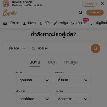
Tunwalai ธัญวลัย
เปิดแอป
เพื่อประสบการณ์ที่ดีกว่าบนมือถือ
เข้าสู่ระบบ
มาใหม่
หน้าแรก
นิยาย
อีบุ๊ก
การ์ตูน
ดรีมแชท
ธัญลิสต์
กำลังหาอะไรอยู่เอ่ย?
นิยาย
อีบุ๊ก
การ์ตูน
หมวด
สถานะจบ
ทุกหมวด
ทั้งหมด
เรียงตาม
ช่วงเวลา
การอัปเดต
ตลอดกาล