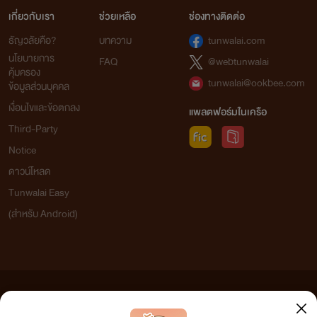
เกี่ยวกับเรา
ช่วยเหลือ
ช่องทางติดต่อ
ธัญวลัยคือ?
บทความ
tunwalai.com
นโยบายการ
FAQ
@webtunwalai
คุ้มครอง
tunwalai@ookbee.com
ข้อมูลส่วนบุคคล
เงื่อนไขและข้อตกลง
แพลตฟอร์มในเครือ
Third-Party
Notice
ดาวน์โหลด
Tunwalai Easy
(สำหรับ Android)
ข้อความที่ท่านได้อ่านจากเว็บไซต์นี้เกิดจากการเขียนโดยสาธารณชนและเผยแพร่โดยอัตโนมัติ ผู้ดูแล
เว็บไซต์แห่งนี้ไม่ได้เห็นด้วยและไม่ขอรับผิดชอบต่อข้อความใดๆ ทั้งสิ้น ดังนั้นผู้อ่านทุกท่านโปรดใช้