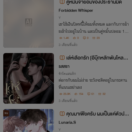
คู่หมั้นจำยอมของประธานมืด
จบ
Forbidden Whisper
Y
เขาใช้เงินปิดหนี้ให้ผมทั้งหมด แลกกับการย้า
ยเข้าไปอยู่ในบ้าน และเป็นคู่หมั้นปลอม 1 ปี
แต่ยิ่งอยู่ใกล้ ผู้ชายอันตรายคนนี้ก็ยิ่งไม่คิดจะ
1.4K
0
0
23
ปล่อยผมไปจริง ๆ
3 เดือนที่แล้ว
เล่ห์เลือกรัก [อีบุ๊กหลักพันโหลด-
รักแรงหวงแรง]
รสสรา
รักโรแมนติก
ต่อกรกับผมไม่ง่าย ระวังจะติดอยู่ในกระดาน
ที่แนนเขย่าเอง
23.9K
154
61
32
3 เดือนที่แล้ว
คุณมาเฟียครับ ผมเป็นแค่ตัวประ
จบ
กอบ
Lunaria.S
Y