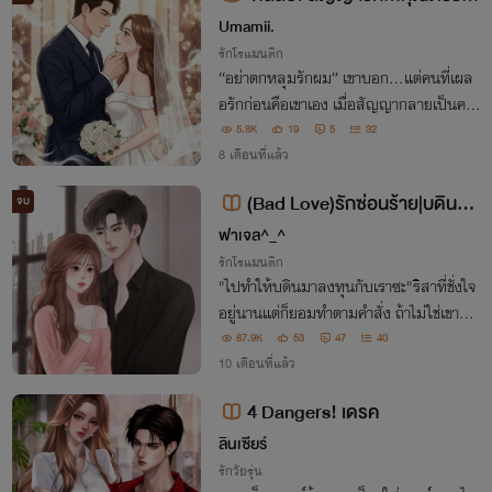
จำเป็น [มี E-book]
Umamii.
รักโรแมนติก
“อย่าตกหลุมรักผม” เขาบอก…แต่คนที่เผล
อรักก่อนคือเขาเอง เมื่อสัญญากลายเป็นควา
มรู้สึกจริง เธอถอย...เขาตาม…จนความลับ
5.8K
19
5
32
หัวใจปิดไม่อยู่ เมียในสัญญาคนนี้ อาจเป็นค
8 เดือนที่แล้ว
นเดียวที่เขายอมพ่ายแพ้ทั้งชีวิต
(Bad Love)รักซ่อนร้าย|บดิน&ริ
จบ
สา
ฟาเจล^_^
รักโรแมนติก
"ไปทำให้บดินมาลงทุนกับเราซะ"ริสาที่ชั่งใจ
อยู่นานแต่ก็ยอมทำตามคำสั่ง ถ้าไม่ใช่เขาแฟ
นเก่าที่เธอรักที่สุดให้ตายเธอก็ไม่กลับไป "ก
87.9K
53
47
40
ลับมาทำไมยัยคนหลายใจ"เธอมองตาอีกคน
10 เดือนที่แล้ว
ด้วยความเศร้า"ริสามาง้อค่ะ ริสารักพี่ดิน"
4 Dangers! เดรค
ลินเซียร์
รักวัยรุ่น