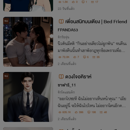
า...ฉันพร้อมทุกเมื่อ!!
1.5K
0
1
17
23 วันที่แล้ว
เพื่อนสนิทบนเตียง | Bed Friend
จบ
FPANDA53
รักวัยรุ่น
นิวตันมีคติ “กินอย่างเดียวไม่ผูกพัน” จนคืนเ
มาพังคืนนั้นทำเขาพังกฎทุกข้อเพราะเพื่อนส
นิทตัวเอง จาก One Night Stand ขำ ๆ กลา
72.0K
7
6
35
ยเป็นคนคลั่งรักที่หวงของขวัญจนไม่ยอมให้
2 เดือนที่แล้ว
ใครแตะอีกต่อไป
ดวงใจอคิราห์
จบ
ซาฟารี_11
รักโรแมนติก
“ออกไปซะที ฉันไม่อยากเห็นหน้าคุณ” “เมีย
ฉันอยู่นี่ จะให้ฉันไปไหน ไม่อยากโดนอีกครั้ง
ก็เลิกต่อปากต่อคำซะ”
605.1K
396
198
48
2 เดือนที่แล้ว