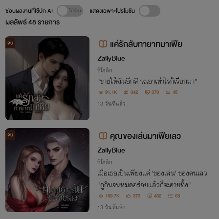
ซ่อนผลงานที่ใช้ปก AI
แสดงเฉพาะโปรโมชัน
ผลลัพธ์
48
รายการ
แค่รักลับทายาทมาเฟีย
จบ
ZallyBlue
อีโรติก
"ขายให้ฉันอีกสิ จะเอาเท่าไรก็เรียกมา"
91.1K
342
370
45
13 วันที่แล้ว
คุณของเล่นมาเฟียเลว
จบ
ZallyBlue
อีโรติก
เมื่อเธอเป็นเพียงแค่ 'ของเล่น' ของคนเลว
"กูกินจนหมดอร่อยแล้วก็จะคายทิ้ง"
189.7K
373
432
68
13 วันที่แล้ว