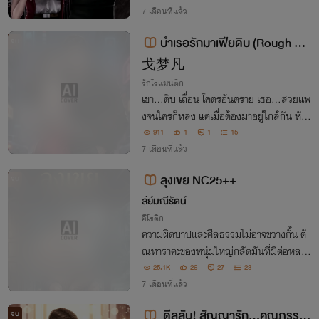
7 เดือนที่แล้ว
บำเรอรักมาเฟียดิบ (Rough Ma
จบ
fia’s Muse)
戈梦凡
รักโรแมนติก
เขา…ดิบ เถื่อน โคตรอันตราย เธอ…สวยแพ
งจนใครก็หลง แต่เมื่อต้องมาอยู่ใกล้กัน หัวใ
จทั้งสองกลับดื้อ…อยากจะแตะต้องกันมากก
911
1
1
15
ว่าที่ควรจะเป็น
7 เดือนที่แล้ว
ลุงเขย NC25++
จบ
ลีย์มณีรัตน์
อีโรติก
ความผิดบาปและศีลธรรมไม่อาจขวางกั้น ตั
ณหาราคะของหนุ่มใหญ่กลัดมันที่มีต่อหลาน
สาวของเมียได้
25.1K
26
27
23
7 เดือนที่แล้ว
ดีลลับ! สัญญารัก...คุณภรรยา
จบ