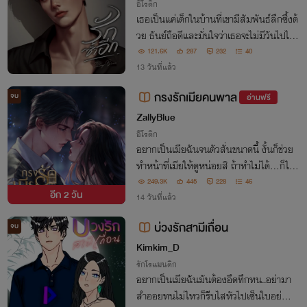
อีโรติก
เธอเป็นแค่เด็กในบ้านที่เขามีสัมพันธ์ลึกซึ้งด้
วย ธันย์ถือดีและมั่นใจว่าเธอจะไม่มีวันไปไห
นได้ ทว่าวันที่หญิงสาวใกล้เรียนจบเธอกลับ
121.6K
287
232
40
พร้อมจะจากไป...
13 วันที่แล้ว
กรงรักเมียคนพาล
จบ
อ่านฟรี
ZallyBlue
อีโรติก
อยากเป็นเมียฉันจนตัวสั่นขนาดนี้ งั้นก็ช่วย
ทำหน้าที่เมียให้ดูหน่อยสิ ถ้าทำไม่ได้...ก็ไสหั
วไป!
249.3K
445
228
46
อีก
2 วัน
14 วันที่แล้ว
บ่วงรักสามีเถื่อน
จบ
Kimkim_D
รักโรแมนติก
อยากเป็นเมียฉันมันต้องอึดทึกทน..อย่ามา
สำออยทนไม่ไหวก็รีบไสหัวไปเซ็นใบอย่