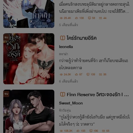
เมื่อคนรักสงบทะลุมิติมาอยู่กลางดงกระสุนใ
นนิยายมาเฟียที่เพิ่งอ่านจบไป กะจะใช้ชีวิตเป็
นตัวประกอบลูกคุณหนูที่ร่ำรวย แต่ดันไปตก
28.4K
138
58
44
อยู่ในกำมือของตัวร้ายที่ขึ้นชื่อเรื่องความไร้หั
5 เดือนที่แล้ว
วใจและเลือดเย็นแบบสุด ๆ ;-;
ใคร่รักนายอีริค
จบ
leonella
ดราม่า
กว่าจะรู้ว่าทำร้ายคนที่รัก เขาก็เกือบจะเสียเธ
อไปตลอดกาล
24.3K
87
109
36
6 เดือนที่แล้ว
Finn Reserve วิศวะจองรัก I มี
จบ
E-Book
Sweet_Moon
รักวัยรุ่น
“กูไม่รู้ว่าควรรู้สึกยังไงกับมึง แต่กูขาดมึงไปไ
ม่ได้จริงๆ ว่ะ วาดดาว”
108.2K
133
196
65