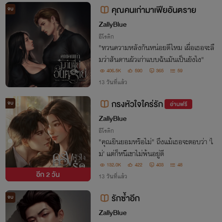
คุณคนเก่ามาเฟียอันตราย
จบ
ZallyBlue
อีโรติก
"ทวนความหลังกันหน่อยดีไหม เผื่อเธอจะลื
มว่าสันดานผัวเก่าแบบฉันมันเป็นยังไง"
406.5K
590
365
59
13 วันที่แล้ว
กรงหัวใจใคร่รัก
จบ
อ่านฟรี
ZallyBlue
อีโรติก
"คุณยินยอมหรือไม่" ถึงแม้เธอจะตอบว่า 'ไ
ม่' แต่ก็หนีเขาไม่พ้นอยู่ดี
132.0K
422
403
48
อีก
2 วัน
13 วันที่แล้ว
รักซ้ำอีก
จบ
ZallyBlue