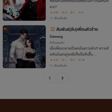
หลงเด็กแพทย์ต้องถอดช็อปใส่กาวน์แทนไห
มวะ?
4.2K
9
1
6
11 เดือนที่แล้ว
สัมพันธ์(ลับ)เพื่อนตัวร้าย
จบ
Dameng
รักโรแมนติก
เมื่อเพื่อนกลายเป็นคนในความลับ!!! ความสั
มพันธ์แสนยุ่งเหยิงจึงเริ่มต้นขึ้น...
3.7K
1
3
38
11 เดือนที่แล้ว