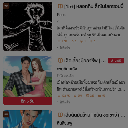
[15+] หลอกกินเด็กในโลกซอมบี้
จบ
Recs
Y
โลกที่ต้องระวังตัวในทุกอย่าง ไม่มีใครไว้ใจใค
รได้ ทุกคนพร้อมทำทุกวิธีเพื่อแลกกับลมหา
ยใจไปอีกวัน ไม่ว่าจะเป็นเด็กหรือผู้ใหญ่ ชาย
1.0K
0
1
5
หรือหญิง... ผู้ชนะ คือคนที่ยังมีชีวิตอยู่ก็เท่า
1 ปีที่แล้ว
นั้น...
เด็กเลี้ยงมืออาชีพ | อ่า
อ่านฟรี
นฟรีจนจบ (มี E-book)
สามสิบกะรัต
รักโรแมนติก
เมื่อพ่อหม้ายเมียทิ้งมาเจอกับเด็กเลี้ยงมืออา
ชีพ ต่างฝ่ายต่างไร้ซึ่งศรัทธาในความรัก เธอ
ต้องการเงิน เขาต้องการเซ็กส์ แล้วความสัม
122.7K
251
225
55
อีก
5 วัน
พันธ์ที่มีจุดเริ่มต้นมาจากการซื้อขาย มันจะเป็
1 ปีที่แล้ว
นไปได้จริง ๆ หรอ
เฮียนันมันร้าย | ชนัน ชวเชาว์ (เล่
จบ
ม 2 NC25+)
คืนสีชมพู