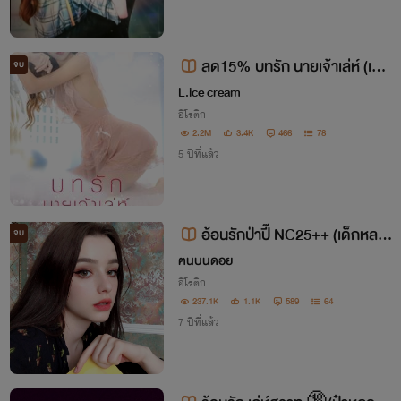
ลด15% บทรัก นายเจ้าเล่ห์ (เน้น
จบ
NC25+ คนหื่นหลอกกินเด็ก)
L.ice cream
อีโรติก
2.2M
3.4K
466
78
5 ปีที่แล้ว
อ้อนรักป่าปี๊ NC25++ (เด็กหลอ
จบ
กกินตับ)
ฅนบนดอย
อีโรติก
237.1K
1.1K
589
64
7 ปีที่แล้ว