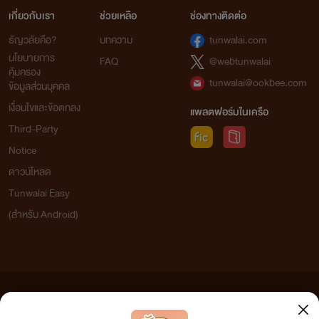
เกี่ยวกับเรา
ช่วยเหลือ
ช่องทางติดต่อ
ธัญวลัยคือ?
บทความ
tunwalai.com
นโยบายการ
FAQ
@webtunwalai
คุ้มครอง
tunwalai@ookbee.com
ข้อมูลส่วนบุคคล
เงื่อนไขและข้อตกลง
แพลตฟอร์มในเครือ
Third-Party
Notice
ดาวน์โหลด
Tunwalai Easy
(สำหรับ Android)
ข้อความที่ท่านได้อ่านจากเว็บไซต์นี้เกิดจากการเขียนโดยสาธารณชนและเผยแพร่โดยอัตโนมัติ ผู้ดูแล
เว็บไซต์แห่งนี้ไม่ได้เห็นด้วยและไม่ขอรับผิดชอบต่อข้อความใดๆ ทั้งสิ้น ดังนั้นผู้อ่านทุกท่านโปรดใช้