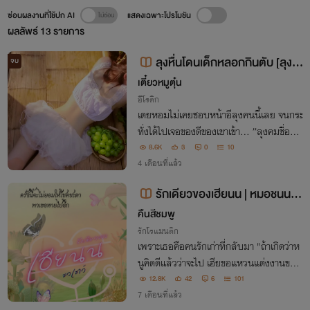
ซ่อนผลงานที่ใช้ปก AI
แสดงเฉพาะโปรโมชัน
ผลลัพธ์
13
รายการ
ลุงหื่นโดนเด็กหลอกกินตับ [ลุงค
จบ
ม x เตยหอม]
เตี๋ยวหมูตุ๋น
อีโรติก
เตยหอมไม่เคยชอบหน้าอีลุงคนนี้เลย จนกระ
ทั่งได้ไปเจอของดีของเขาเข้า… ”ลุงคมชื่อคล้
ายๆ กับเตยเลยนะจ๊ะ ของลุงคมสัน ส่วนของ
8.6K
3
0
10
เตย…อวยคม“
4 เดือนที่แล้ว
รักเดียวของเฮียนน | หมอชนน ช
วเชาว์ (เล่ม 1)
คืนสีชมพู
รักโรแมนติก
เพราะเธอคือคนรักเก่าที่กลับมา "ถ้าเกิดว่าห
นูคิดดีแล้วว่าจะไป เฮียขอแหวนแต่งงานของเ
ราคืนได้ไหมคะ" เขาคือคุณหมออินเฟอร์ไทล
12.8K
42
6
101
ที่คลั่งรักและไม่อยากห่างเธอแม้นาทีเดียว
7 เดือนที่แล้ว