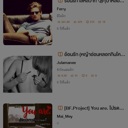
ร้อนรัก เล่ห์สวาท 🔞(ป๋าหลอก
กินตับเด็ก++)
Ferry
อีโรติก
241.3K
473
213
18
8 ปีที่แล้ว
อ้อนรัก (หญ้าอ่อนหลอกกินโคแ
ก่)
Julamanee
รักโรแมนติก
8.2K
31
6
9
8 ปีที่แล้ว
[BF.Project] You are. โปรดตา
มหารักผมที
Mai_Mey
Y