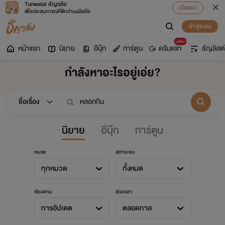
Tunwalai ธัญวลัย
เปิดแอป
เพื่อประสบการณ์ที่ดีกว่าบนมือถือ
เข้าสู่ระบบ
มาใหม่
หน้าแรก
นิยาย
อีบุ๊ก
การ์ตูน
ดรีมแชท
ธัญลิสต์
กำลังหาอะไรอยู่เอ่ย?
นิยาย
อีบุ๊ก
การ์ตูน
หมวด
สถานะจบ
ทุกหมวด
ทั้งหมด
เรียงตาม
ช่วงเวลา
การอัปเดต
ตลอดกาล