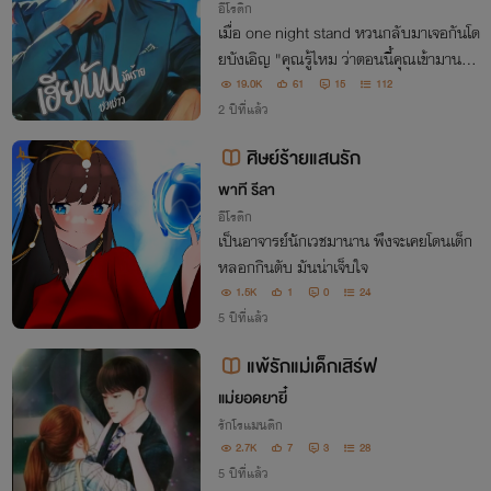
อีโรติก
เมื่อ one night stand หวนกลับมาเจอกันโด
ยบังเอิญ "คุณรู้ไหม ว่าตอนนี้คุณเข้ามานอน
โป๊บนเตียงกับผู้ชายแปลกหน้าที่ไม่ใช่แฟน"
19.0K
61
15
112
ชนัน ชวเชาว์ เขาคือหนุ่มแบดกายที่ดุทั้งเรื่อง
2 ปีที่แล้ว
ทำงานและเรื่องบนเตียง
ศิษย์ร้ายแสนรัก
พาที รีลา
อีโรติก
เป็นอาจารย์นักเวชมานาน พึงจะเคยโดนเด็ก
หลอกกินตับ มันน่าเจ็บใจ
1.5K
1
0
24
5 ปีที่แล้ว
แพ้รักแม่เด็กเสิร์ฟ
แม่ยอดยายี๋
รักโรแมนติก
2.7K
7
3
28
5 ปีที่แล้ว