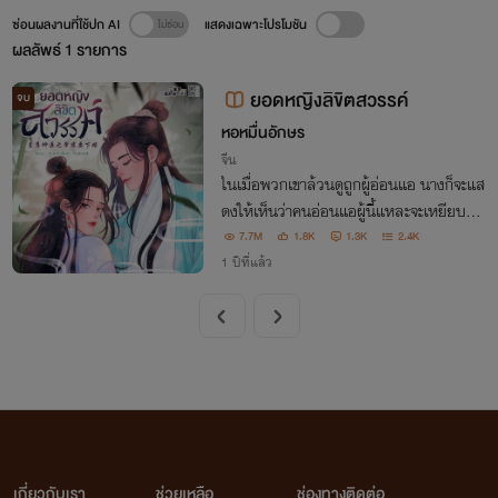
ซ่อนผลงานที่ใช้ปก AI
แสดงเฉพาะโปรโมชัน
ผลลัพธ์
1
รายการ
ยอดหญิงลิขิตสวรรค์
จบ
หอหมื่นอักษร
จีน
ในเมื่อพวกเขาล้วนดูถูกผู้อ่อนแอ นางก็จะแส
ดงให้เห็นว่าคนอ่อนแอผู้นี้แหละจะเหยียบพว
กเขาให้จมดินได้อย่างไร!
7.7M
1.8K
1.3K
2.4K
1 ปีที่แล้ว
เกี่ยวกับเรา
ช่วยเหลือ
ช่องทางติดต่อ