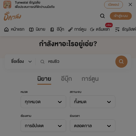
Tunwalai ธัญวลัย
เปิดแอป
เพื่อประสบการณ์ที่ดีกว่าบนมือถือ
เข้าสู่ระบบ
มาใหม่
หน้าแรก
นิยาย
อีบุ๊ก
การ์ตูน
ดรีมแชท
ธัญลิสต์
กำลังหาอะไรอยู่เอ่ย?
นิยาย
อีบุ๊ก
การ์ตูน
หมวด
สถานะจบ
ทุกหมวด
ทั้งหมด
เรียงตาม
ช่วงเวลา
การอัปเดต
ตลอดกาล