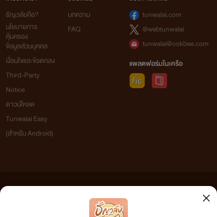
ธัญวลัยคือ?
บทความ
tunwalai.com
นโยบายการ
FAQ
@webtunwalai
คุ้มครอง
tunwalai@ookbee.com
ข้อมูลส่วนบุคคล
เงื่อนไขและข้อตกลง
แพลตฟอร์มในเครือ
Third-Party
Notice
ดาวน์โหลด
Tunwalai Easy
(สำหรับ Android)
ข้อความที่ท่านได้อ่านจากเว็บไซต์นี้เกิดจากการเขียนโดยสาธารณชนและเผยแพร่โดยอัตโนมัติ ผู้ดูแล
เว็บไซต์แห่งนี้ไม่ได้เห็นด้วยและไม่ขอรับผิดชอบต่อข้อความใดๆ ทั้งสิ้น ดังนั้นผู้อ่านทุกท่านโปรดใช้
วิจารณญาณในการกลั่นกรองด้วยตนเอง และหากท่านพบข้อความใดๆ ที่ขัดต่อกฎหมายและศีลธรรม