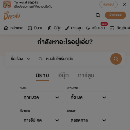
Tunwalai ธัญวลัย
เปิดแอป
เพื่อประสบการณ์ที่ดีกว่าบนมือถือ
เข้าสู่ระบบ
มาใหม่
หน้าแรก
นิยาย
อีบุ๊ก
การ์ตูน
ดรีมแชท
ธัญลิสต์
กำลังหาอะไรอยู่เอ่ย?
นิยาย
อีบุ๊ก
การ์ตูน
หมวด
สถานะจบ
ทุกหมวด
ทั้งหมด
เรียงตาม
ช่วงเวลา
การอัปเดต
ตลอดกาล