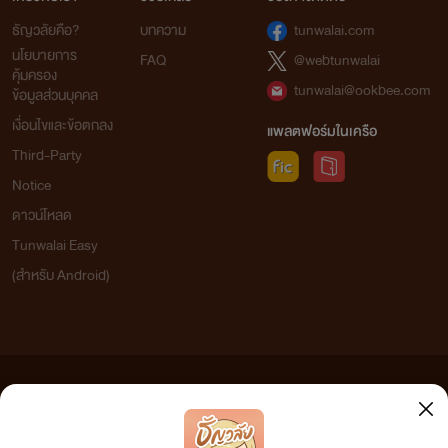
ธัญวลัยคือ?
บทความ
tunwalai.com
นโยบายการ
FAQ
@webtunwalai
คุ้มครอง
tunwalai@ookbee.com
ข้อมูลส่วนบุคคล
เงื่อนไขและข้อตกลง
แพลตฟอร์มในเครือ
Third-Party
Notice
ดาวน์โหลด
Tunwalai Easy
(สำหรับ Android)
ข้อความที่ท่านได้อ่านจากเว็บไซต์นี้เกิดจากการเขียนโดยสาธารณชนและเผยแพร่โดยอัตโนมัติ ผู้ดูแล
เว็บไซต์แห่งนี้ไม่ได้เห็นด้วยและไม่ขอรับผิดชอบต่อข้อความใดๆ ทั้งสิ้น ดังนั้นผู้อ่านทุกท่านโปรดใช้
วิจารณญาณในการกลั่นกรองด้วยตนเอง และหากท่านพบข้อความใดๆ ที่ขัดต่อกฎหมายและศีลธรรม