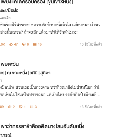
เพียงแค่ได้ครอบครอง [ขุนเขาXหนึ่ง]
dist/ป้อฝอ
รแมนติก
เชื่อเรื่องไร้สาระอย่างความรักบ้าบอนี่แล้วไง แต่เธอบอกว่าจะเ
ย่างนั้นเหรอ? ถ้าจะเลิกแล้วมาทำให้รักทำไมวะ!’
.0K
47
6
15
10 ชั่วโมงที่แล้ว
พิษตะวัน
อร | ณ ขณะหนึ่ง | วศินี | สุภิดา
่า
เหมือนไฟ ส่วนเธอเป็นกระดาษ ทว่ากิรณายังไม่สำเหนียก ว่าไ
เธอเห็นไม่ใช่แค่ไฟปรารถนา แต่เป็นไฟบรรลัยกัลป์ เพียงเข้าใก
าก็พร้อมจะเผาไหม้เธอให้เป็นจุณ
09
2
1
3
13 ชั่วโมงที่แล้ว
เขาว่าภรรยาข้าคืออดีตนางโลมอันดับหนึ่ง
นาภรณ์.