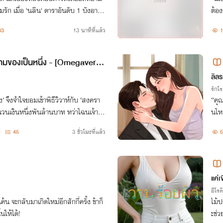
รัก เมื่อ 'นลิน' ดาราอันดับ 1 บังอาจเ
ต้อง
ขีดสุด นรกขุมที่ลึกที่สุดจึงถูกเปิดออ
33
13 นาทีที่แล้ว
1
ครามของเป็นหนึ่ง - [Omegavers
ลิลร
รักโ
่ง’ จึงจำใจยอมเข้าพิธีวิวาห์กับ ‘สงครา
“คุณ
นวนเงินหนึ่งพันล้านบาท ทว่าไฉนเจ้าบ่า
นไหม
นตอนนี้ ถึงได้หน้าตาคล้ายชายแปลกหน้า
ารั้
45
3 ชั่วโมงที่แล้ว
5
อกค่
แค่เ
อีโรต
 จะกลับมาเกิดใหม่อีกสักกี่ครั้ง ข้าก็
ไม้ป
นให้ได้!
ะช่ว