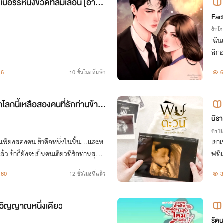
เบอร์รีหนึ่งขวดที่ลืมเลือน [อ่าน
Fad
รักโ
‘ฉัน
ลิกอ
6
10 ชั่วโมงที่แล้ว
6
กโลกนี้เหลือสองคนที่รักท่านข้าคื
นิรา
ดราม
นเพียงสองคน ข้าคือหนึ่งในนั้น...และห
เขา
ล้ว ข้าก็ยังจะเป็นคนเดียวที่รักท่านสุดหั
ฟที่
ล้เข
180
12 ชั่วโมงที่แล้ว
3
่งวิญญาณหนึ่งเดียว
รัต