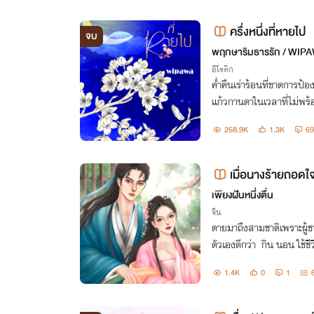
ครึ่งหนึ่งที่หายไป
จบ
พฤกษาริมธารรัก / WIP
อีโรติก
ค่ำคืนเร่าร้อนที่ขาดการป้อ
แก้วกานดาในเวลาที่ไม่พร้
ชนทร์เผชิญหน้ากับเรื่องนี้
258.9K
1.3K
69
ให้กับเธอแทน
เมื่อนางร้ายถอดใจ
เพียงฝันหนึ่งตื่น
จีน
ตายมาถึงสามชาติเพราะผู้ชา
ตัวเองดีกว่า กิน นอน ใช้ชี
ามารดาหาให้อย่างที่ควรจะเ
1.4K
0
1