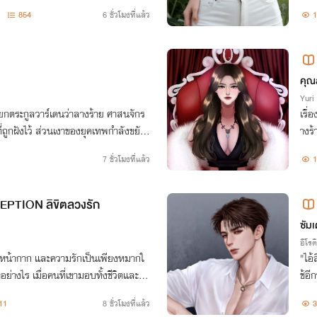
มจัง
854
6 ชั่วโมงที่แล้ว
1
ต่เบ
คุณ
Yuri
รียกตระกูลวาร์เดนว่าลางร้าย ศาสนจักร
เรื่
่ถูกฝังไว้ ส่วนเงาของยุคเทพกำลังขยับ
างร้
โลกนี้ไม่เหลือที่ให้เขา เคอัลจะสร้างที่ขอ
7 ชั่วโมงที่แล้ว
1
PTION ลิขิตลวงรัก
ซัมเ
อีโรต
ียงหน้ากาก และความรักเป็นเพียงหมากใ
"ไอ้
่างไร เมื่อคนที่เขามอบทั้งชีวิตและหัว
ช้อ
ม ‘รัก’ ของเขาจนย่อยยับ...
11
8 ชั่วโมงที่แล้ว
3