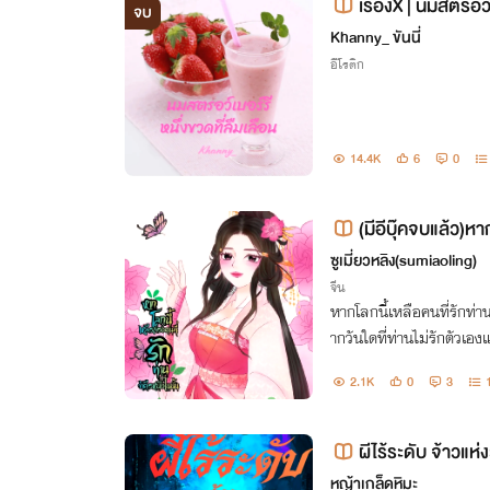
เรื่องX | นมสตรอว์
จบ
ฟรี]
Khanny_ ขันนี่
อีโรติก
14.4K
6
0
(มีอีบุ๊คจบแล้ว)หา
อหนึ่งในนั้น
ซูเมี่ยวหลิง(sumiaoling)
จีน
หากโลกนี้เหลือคนที่รักท่า
ากวันใดที่ท่านไม่รักตัวเองแ
วใจ
2.1K
0
3
ผีไร้ระดับ จ้าวแห
หญ้าเกล็ดหิมะ