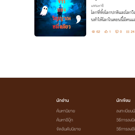
แฟนตาซี
โลกที่ทั้งโลกปกติและโลก
นทำให้โลกในตอนนี้มีคนแล
ละผีของเขาในวันที่วัดพรสว
62
1
0
24
รรค์ลับและทักษะเฉพาะ...
นักอ่าน
นักเขียน
ค้นหานิยาย
ลงทะเบียนนั
ค้นหาอีบุ๊ก
วิธีการลงน
จัดอันดับนิยาย
วิธีการลงอีบ