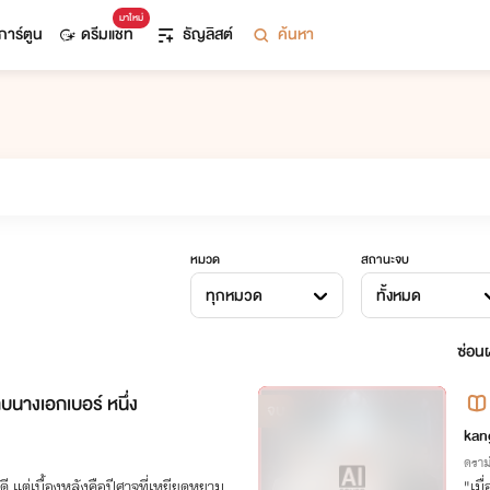
มาใหม่
การ์ตูน
ดรีมแชท
ธัญลิสต์
ค้นหา
หมวด
สถานะจบ
ทุกหมวด
ทั้งหมด
ซ่อนผ
นางเอกเบอร์ หนึ่ง
จบ
kan
ดราม
ดี แต่เบื้องหลังคือปีศาจที่เหยียดหยาม
"เมื