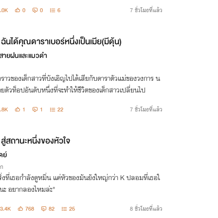
หวัดผู้เลอโฉม และเจ้าของร้านไม้ประดับสะสมระดับพรีเมียม แ
.0K
0
0
6
7 ชั่วโมงที่แล้ว
ื้องหลัง
ฉันได้คุณดาราเบอร์หนึ่งเป็นเมีย(มีดุ้น)
สายฝนและแมวดำ
องราวของเด็กสาวที่บังเอิญไปได้เสียกับดาราตัวแม่ของวงการ น
ายตัวท็อปอันดับหนึ่งที่จะทำให้ชีวิตของเด็กสาวเปลี่ยนไป
.8K
1
1
22
7 ชั่วโมงที่แล้ว
สู่สถานะหนึ่งของหัวใจ
ดย์
ิก
สิ่งที่เธอกำลังดูหมิ่น แค่หัวของมันยังใหญ่กว่า K ปลอมที่เธอใ
ีกนะ อยากลองไหมล่ะ"
3.4K
768
82
25
8 ชั่วโมงที่แล้ว