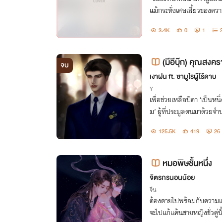
แม้กระทั่งเศษเสี้ยวของความ
หยียบย่ำน้ำใจแฟนคลับจนถึง
3.4K
0
1
กเพื่อรอต้อน
(มีอีบุ๊ก) คุณสง
จบ
e, ผู้ชายท้องได้]
เงาฝน ft. ซามูไรผู้ไร้ดาบ
Y
เพื่อช่วยเหลือบิดา ‘เป็นหนึ
ม’ ผู้ที่ประมูลตนมาด้วยจำ
วที่ยืนตรงหน้าเป็นหนึ่งใ
125.5K
419
26
ในคืนนั้นกัน
หมอพิษชั้นหนึ่ง
จิตรกรนอนน้อย
จีน
ต้องตายไปพร้อมกับความแค้น
จะไปแก้แค้นชายหญิงชั่วคู่นั้