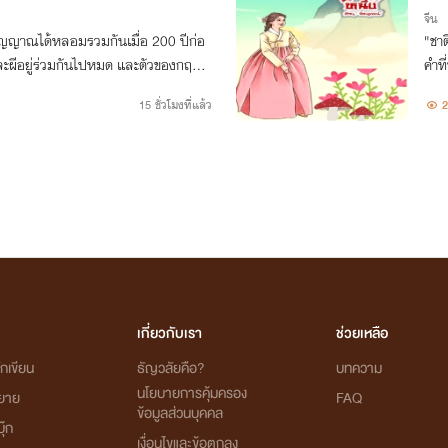
จีน
วิญญาณได้หลอมรวมกันเมื่อ 200 ปีก่อ
"ชาต
ะผีอยู่ร่วมกันไปหมด และตัวของกฤชแ
คำที
รรค์เขากลับได้สิ่งที่สุดยอดมาทั้งพรสว
จาก
15 ชั่วโมงที่แล้ว
2
เกี่ยวกับเรา
ช่วยเหลือ
กเขียน
ธัญวลัยคือ?
บทความ
นโยบายการคุ้มครอง
ิยาย
FAQ
ข้อมูลส่วนบุคคล
ุ๊ก
เงื่อนไขและข้อตกลง