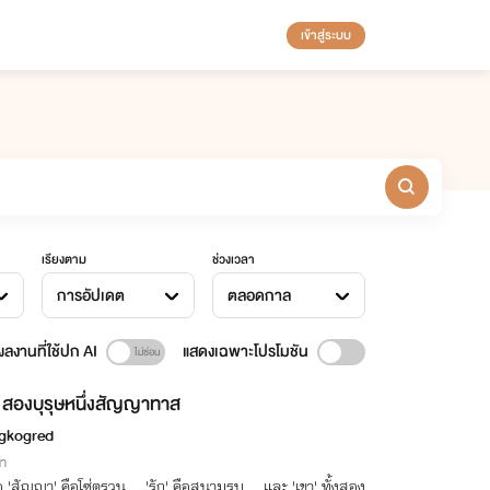
เข้าสู่ระบบ
เรียงตาม
ช่วงเวลา
การอัปเดต
ตลอดกาล
ลงานที่ใช้ปก AI
แสดงเฉพาะโปรโมชัน
สองบุรุษหนึ่งสัญญาทาส
gkogred
่า
่อ 'สัญญา' คือโซ่ตรวน... 'รัก' คือสนามรบ... และ 'เขา' ทั้งสอง