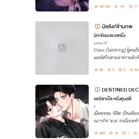
467.3K
147
71
บัลลังก์ข้ามภพ
นักเขียนเลเวลหนึ่ง
แฟนตาซี
Class: [ไม่ปรากฏ] ผู้คนเ
และอัศวินตามล่าความลับที
อยู่หลังบัลลังก์ไร้หน้า หาก
88
0
0
50
งตนเองขึ้นมา
DESTINED DECE
เอณิซาเบ็ธ หนึ่งศูนย์สี่
Y
เมื่อพรหม ‘ลิขิต’ เป็นเพ
นภารกิจ ‘ลวง’ ธรณินจะทำอย
ใจ คือคนที่กำลังทำลายควา
368
18
1