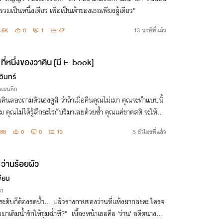
รวมเป็นหนึ่งเดียว เพื่อเป็นเจ้าของเธอเพียงผู้เดียว"
.6K
0
1
47
13 นาทีที่แล้ว
ที่หนึ่งของวาคิน [มี E-book]
วินทร์
รแมนติก
คินลองถามตัวเองดูสิ ว่าถ้าเมื่อคืนคุณไม่เมา คุณจะทำแบบนั้
 คุณไม่ได้รู้สึกอะไรกับริมาเลยด้วยซ้ำ คุณแค่ขาดสติ จะให้ริม
งคุณไว้ด้วยคำว่ารับผิดชอบทั้งๆ ที่คุณไม่ได้รัก...ริมาทำไม่ได้หร
88
0
0
13
5 ชั่วโมงที่แล้ว
ะ”
ว่านร้อยผัว
ขียน
ิก
ระดับก็ต้องรดน้ำ... แล้วร่างกายของว่านที่แห้งผากล่ะคะ ใครจ
ยมาเติมน้ำรักให้ชุ่มฉ่ำที?" เบื้องหน้าเธอคือ 'ว่าน' อดีตนางงา