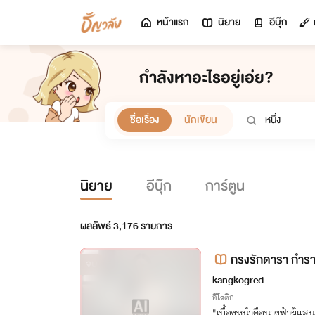
หน้าแรก
นิยาย
อีบุ๊ก
กำลังหาอะไรอยู่เอ่ย?
ชื่อเรื่อง
นักเขียน
นิยาย
อีบุ๊ก
การ์ตูน
ผลลัพธ์
3,176
รายการ
กรงรักดารา กำราบ
จบ
kangkogred
อีโรติก
"เบื้องหน้าคือนางฟ้าผู้แสน