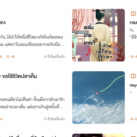
AWA
Hikk
จีน
งกัน ได้นำให้หนึ่งชีวิตมาเกิดในท้องของ
“มีข
อม แต่ทว่าในขณะที่เธออยากจะจับมือคเ
ไปด้วยกัน เขากลับหยิบยื่นเงินค่าทำแท้ง
8
46
8 ชั่วโมงที่แล้ว
4
 ขอใช้ชีวิตปลาเค็ม
day
Y
ยคนเดียวไม่เห็นค่า งั้นเลือกกลับมารัก
วิตอย่างปลาเค็ม แต่งงานกับคู่หมั้นที่บิด
ป็น ใช้ชีวิตเริศ ๆ สวย ๆ แต่งตัวงาม ๆ
63
8 ชั่วโมงที่แล้ว
6