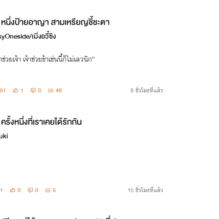
หนึ่งป้ายอาญา สามเหรียญชี้ชะตา
yOneside/เมิ่งอวี๋ซิง
้าช่วยเจ้า เจ้าช่วยข้าเช่นนี้ก็ไม่เลวนัก”
51
1
0
49
8 ชั่วโมงที่แล้ว
ครั้งหนึ่งที่เราเคยได้รักกัน
uki
1
0
0
5
10 ชั่วโมงที่แล้ว