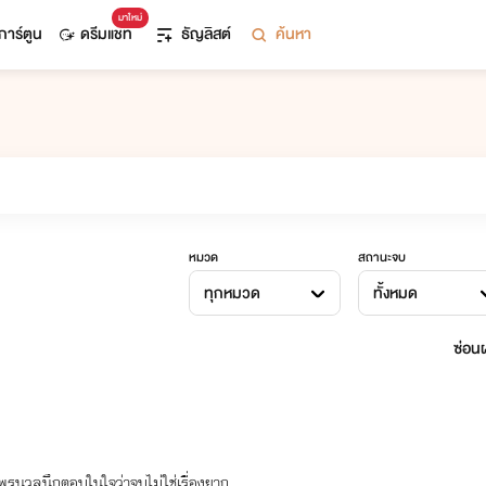
มาใหม่
การ์ตูน
ดรีมแชท
ธัญลิสต์
ค้นหา
หมวด
สถานะจบ
ทุกหมวด
ทั้งหมด
ซ่อนผ
แพรนวลนึกตอบในใจว่าจูบไม่ใช่เรื่องยาก