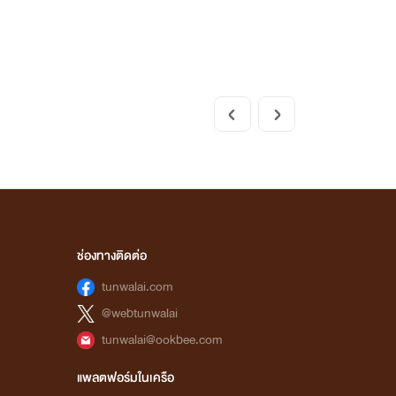
ช่องทางติดต่อ
tunwalai.com
@webtunwalai
tunwalai@ookbee.com
แพลตฟอร์มในเครือ