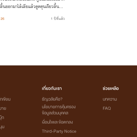
ายลิ้นออกมาไล้เลียแล้วดูดดุนเรียวลิ้นขอ
26
1 ปีที่แล้ว
เกี่ยวกับเรา
ช่วยเหลือ
กเขียน
ธัญวลัยคือ?
บทความ
นโยบายการคุ้มครอง
ิยาย
FAQ
ข้อมูลส่วนบุคคล
ุ๊ก
เงื่อนไขและข้อตกลง
นุน
Third-Party Notice