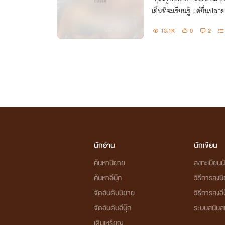
เย็นที่จะเรียนรู้ แค่ยื่นปล
งกันและกันอย่างดื่มด่ำ “ผมชอบหน้าอกคุณจัง... ใหญ่มาก” สอง
13.1K
0
2
มือทาบลงมาบีบ
นักอ่าน
นักเขียน
ค้นหานิยาย
ลงทะเบียนนั
ค้นหาอีบุ๊ก
วิธีการลงน
จัดอันดับนิยาย
วิธีการลงอีบ
จัดอันดับอีบุ๊ก
ระบบสนับส
เติมเหรียญ