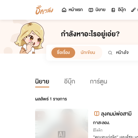
หน้าแรก
นิยาย
อีบุ๊ก
กำลังหาอะไรอยู่เอ่ย?
ชื่อเรื่อง
นักเขียน
นิยาย
อีบุ๊ก
การ์ตูน
ผลลัพธ์
1
รายการ
ลุงคมม์พ่อสามี
จบ
กาสะลอง.
อีโรติก
“คุณจูบเก่งจัง” เจมส์ชม 