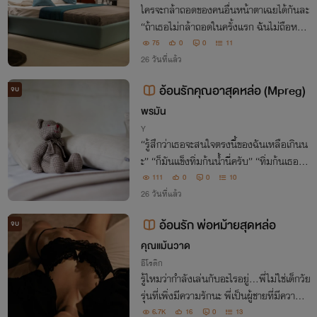
ใครจะกล้าถอดของคนอื่นหน้าตาเฉยได้กันละ
“ถ้าเธอไม่กล้าถอดในครั้งแรก ฉันไม่ถือหรอ
กนะ แต่ฉันอยากให้เธอถอดในครั้งต่อไปและ
75
0
0
11
ถอดไปตลอดชีวิตของฉันเลยนะ เธอคิดว่ายัง
26 วันที่แล้ว
ไงละ”
อ้อนรักคุณอาสุดหล่อ (Mpreg)
จบ
พรมัน
Y
“รู้สึกว่าเธอจะสนใจตรงนี้ของฉันเหลือเกินน
ะ” “ก็มันแข็งทิ่มก้นน้ำนี่ครับ” “ทิ่มก้นเธองั้น
เหรอ ไม่ลองให้มันมุดเข้าไปในตัวเธอหน่อยเ
111
0
0
10
หรอ” มือบางก็ยังนวดคลึงตัวตนของหนุ่มให
26 วันที่แล้ว
ญ่ไปมาเบาๆ พร้อมกับเลียริมฝีปาก
อ้อนรัก พ่อหม้ายสุดหล่อ
จบ
คุณแม้นวาด
อีโรติก
รู้ไหมว่ากำลังเล่นกับอะไรอยู่...พี่ไม่ใช่เด็กวัย
รุ่นที่เพิ่งมีความรักนะ พี่เป็นผู้ชายที่มีความต้
องการ มีความโหยหา และตอนนี้ พี่ก็กำลังอ
6.7K
16
0
13