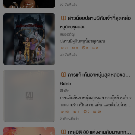
ดทนกับความต้องการนั้น
27 วันที่แล้ว
สาวน้อยปลาบผีกับเจ้าที่สุดหล่อ
หนูน้อยชุดนอน
สยองขวัญ
ปลาบผีดุกับหนูน้อยชุดนอน
31
0
0
2
30 วันที่แล้ว
การแก้แค้นอาหนุ่มสุดหล่อของตุ๊
ดอ้วนดำ
Gdlsb
อีโรติก
การแก้แค้นอาหนุ่มสุดหล่อ ของตุ๊ดอ้วนดำ จ
ากความรัก เป็นความแค้น และเต็มไปด้วยคว
ามเสียวซ่าน จนทุกคนที่ได้อ่านจะต้องน้ำแท
461
1
0
20
บทะลักไปตามกัน " อ๊ะ...อ๊ะส์...อย่า...อย่าก
2 เดือนที่แล้ว
ระแทกตรงนั้น อ่าส์.. จะแตกแล้ว "
ทะลุมิติ 80 แต่งงานกับนายทหาร