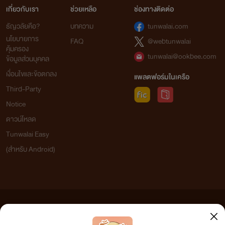
เกี่ยวกับเรา
ช่วยเหลือ
ช่องทางติดต่อ
ธัญวลัยคือ?
บทความ
tunwalai.com
นโยบายการ
FAQ
@webtunwalai
คุ้มครอง
tunwalai@ookbee.com
ข้อมูลส่วนบุคคล
เงื่อนไขและข้อตกลง
แพลตฟอร์มในเครือ
Third-Party
Notice
ดาวน์โหลด
Tunwalai Easy
(สำหรับ Android)
ข้อความที่ท่านได้อ่านจากเว็บไซต์นี้เกิดจากการเขียนโดยสาธารณชนและเผยแพร่โดยอัตโนมัติ ผู้ดูแล
เว็บไซต์แห่งนี้ไม่ได้เห็นด้วยและไม่ขอรับผิดชอบต่อข้อความใดๆ ทั้งสิ้น ดังนั้นผู้อ่านทุกท่านโปรดใช้