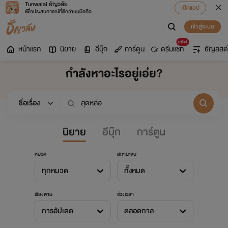
Tunwalai ธัญวลัย
เปิดแอป
เพื่อประสบการณ์ที่ดีกว่าบนมือถือ
เข้าสู่ระบบ
มาใหม่
หน้าแรก
นิยาย
อีบุ๊ก
การ์ตูน
ดรีมแชท
ธัญลิสต์
กำลังหาอะไรอยู่เอ่ย?
นิยาย
อีบุ๊ก
การ์ตูน
หมวด
สถานะจบ
ทุกหมวด
ทั้งหมด
เรียงตาม
ช่วงเวลา
การอัปเดต
ตลอดกาล