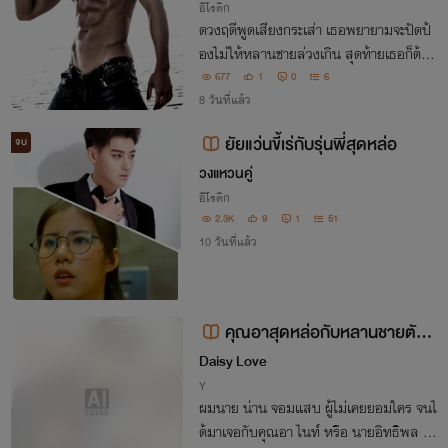
อีโรติก
ดวงฤดีพูดเสียงกระเส่า เธอพยายามจะปัดป้
องไม่ให้หลานชายล่วงเกิน สุดท้ายเธอก็ต้อง
ตกอยู่ในมนต์แห่งราคะ ที่หลานชายบ้ากามเ
677
1
0
6
ป็นผู้สะกดเอาไว้ “วันนี้...ผมจะทำให้น้าดวง
8 วันที่แล้ว
มีความสุขที่สุดเลย”
ยัยแว่นขี้เร่กับรุ่นพี่สุดหล่อ
จบ
วงแหวนคู่
อีโรติก
2.3K
9
1
51
10 วันที่แล้ว
คุณอาสุดหล่อกับหลานชายตัวแ
สบ
Daisy Love
Y
ผมนาย น่าน จอมแสบ ผู้ไม่เคยยอมใคร จนไ
ด้มาเจอกับคุณอา ไนท์ หรือ นายอิทธิพล เจ้