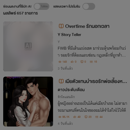
ซ่อนผลงานที่ใช้ปก AI
แสดงเฉพาะโปรโมชัน
ผลลัพธ์
657
รายการ
Overtime รักนอกเวลา
Y Story Teller
Y
FWB ที่มีเส้นแบ่งเขต มาร่วมลุ้นพร้อมกันว่
า รอยรักที่ต้องแอบซ่อน กฎเหล็กที่ถูกทำลา
ย และกำแพงหัวใจที่เริ่มสั่นคลอน จะพาควา
143
0
0
15
มสัมพันธ์ลับ ๆ ภายใต้แสงไฟสลัวของออฟ
3 วันที่แล้ว
ฟิศนี้ไปจบลง ณ จุดใด
เมียตัวแทนบำเรอรักพ่อเลี้ยงหนุ่
ม(วิวาห์จำเป็น หัวใจจำยอม)
ดาวประดับเดือน
รักโรแมนติก
ผู้หญิงอย่างเธอเป็นได้แค่เมียบำเรอ ไม่สามา
รถมาแทนที่คนในใจของผมได้จำใส่ใจไว้ให้ดี
96.1K
49
23
44
4 วันที่แล้ว