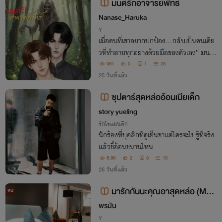
มนต์รักอาจารย์พัทธ์
Nanase_Haruka
Y
เมื่อคนที่เขาอยากปกป้อง...กลับเป็นคนเดีย
วที่ทำลายทุกอย่างด้วยมือของตัวเอง” มนต์รั
กอาจารย์พัทธ์ ความรักที่ต้องแลกด้วยเลือด
981
0
1
23
คำสาป และหัวใจ
25 วันที่แล้ว
ซุปตาร์สุดหล่ออ้อนเมียเด็ก
story yueling
รักโรแมนติก
นักร้องที่บุคลิกที่ดูเย็นชาแต่ใครจะไปรู้ที่จริง
แล้วขี้อ้อนขนานไหน
5.9K
2
3
10
26 วันที่แล้ว
มารักกันนะคุณอาสุดหล่อ (Mpr
จบ
eg)
พรมัน
Y