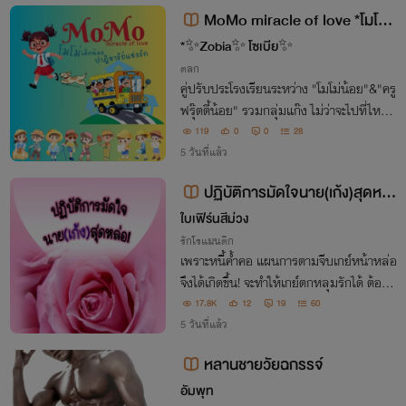
MoMo miracle of love *โมโม่ เ
ด็กน้อย ปาฎิหาริย์แห่งรัก*
*✨Zobia✨ โซเบีย✨
ตลก
คู่ปรับประโรงเรียนระหว่าง "โมโม่น้อย"&"ครู
ฟรุ๊ตตี้น้อย" รวมกลุ่มแก๊ง ไม่ว่าจะไปที่ไหนก็
ทำแต่เรื่องให้ต้องปวดหัว ความสนุกสนานก
119
0
0
28
ลายเป็นความวุ่นวาย อยู่ๆจากเด็กเก็บขยะกล
5 วันที่แล้ว
ายเป็นคุณหนูลูกมหาเศรษฐี เสือติดปีก
ปฏิบัติการมัดใจนาย(เก้ง)สุดหล่
อ!
ใบเฟิร์นสีม่วง
รักโรแมนติก
เพราะหนี้ค้ำคอ แผนการตามจีบเกย์หน้าหล่อ
จึงได้เกิดขึ้น! จะทำให้เกย์ตกหลุมรักได้ ต้อง
ทำยังไงดีนะ...
17.8K
12
19
60
5 วันที่แล้ว
หลานชายวัยฉกรรจ์
อัมพุท