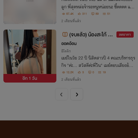
ลูก พี่สุดหล่อจ้ารอหนูหน่อยนะ ซี้ดดดด แค่
คิดก็ฟินแล้วอ่ะ
87.4K
311
89
51
2 เดือนที่แล้ว
(จบแล้ว) น้องสะใภ้ อด
ลดราคา
ใจไม่ไหวพี่เขยสุดหล่อ
ออดอ้อน
อีโรติก
เมย์ในวัย 22 ปี นิสิตสาวปี 4 คณะบริหารธุร
กิจ "ค่ะ... สวัสดีค่ะพี่วิน" เมย์ตอบเสียงอ้อม
แอ้ม เดินไปรินนมสดใส่แก้วด้วยมือที่สั่น ซี๊
12.2K
3
0
19
อีก
1 วัน
ด... อ่า.. แน่นฉิบหาย.." วินสบถพึมพำในลำ
2 เดือนที่แล้ว
คอ เสียงทุ้มต่ำของเขาแหบพร่า