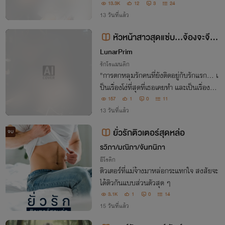
าของบริษัทที่พ่อของผมเป็นลูกค้ามาตั้งแต่ส
13.3K
12
3
24
มัยรุ่นพ่อของเค้า เลยทำให้ครอบครัวของเรา
13 วันที่แล้ว
สนิทสนมกัน
หัวหน้าสาวสุดแซ่บ...จ้องจะจีบเ
ด็กฝึกงานสุดหล่อ
LunarPrim
รักโรแมนติก
"การตกหลุมรักคนที่ยังติดอยู่กับรักแรก... เ
ป็นเรื่องโง่ที่สุดที่เธอเคยทำ และเป็นเรื่องที่เ
ธอไม่เคยเสียใจเลย" "และการปล่อยให้ผู้ห
157
1
0
11
ญิงคนนั้นรอ ก็เกือบจะเป็นเรื่องที่เขาเสียใจไ
13 วันที่แล้ว
ปตลอดชีวิต"
ยั่วรักติวเตอร์สุดหล่อ
จบ
รวิภา/มณิภา/จันทนิภา
อีโรติก
ติวเตอร์ที่แม่จ้างมาหล่อกระแทกใจ สงสัยจะ
ได้ติวกันแบบส่วนตัวสุด ๆ
3.1K
1
0
14
15 วันที่แล้ว