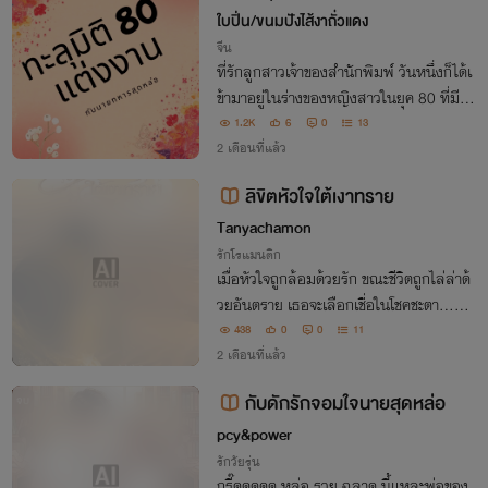
สุดหล่อ
ใบปิ่น/ขนมปังไส้งาถั่วแดง
จีน
ที่รักลูกสาวเจ้าของสำนักพิมพ์ วันหนึ่งก็ได้เ
ข้ามาอยู่ในร่างของหญิงสาวในยุค 80 ที่มีชีวิ
ตทนทุกข์จากแม่เลี้ยง เธอต้องเข้าอยู่ในร่างนี้
1.2K
6
0
13
และต้องหาทางเอาชีวิตรอดจากแม่เลี้ยงและ
2 เดือนที่แล้ว
ยังต้องหาผู้ชายมาแต่งงาน
ลิขิตหัวใจใต้เงาทราย
Tanyachamon
รักโรแมนติก
เมื่อหัวใจถูกล้อมด้วยรัก ขณะชีวิตถูกไล่ล่าด้
วยอันตราย เธอจะเลือกเชื่อในโชคชะตา...หรื
อเดินหนีจากบุรุษที่พักพิง ในดินแดนที่ผืนทร
438
0
0
11
ายร้อนระอุ หัวใจสองดวงกำลังถูกโชคชะตาขี
2 เดือนที่แล้ว
ดเส้นให้มาบรรจบกัน..
กับดักรักจอมใจนายสุดหล่อ
จบ
pcy&power
รักวัยรุ่น
กรี๊ดดดดด หล่อ รวย ฉลาด นี้แหละพ่อของ