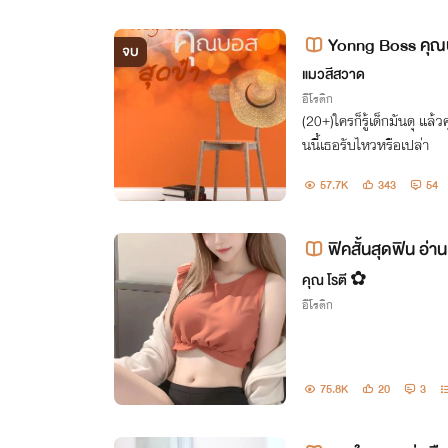
Yonng Boss คุณ
จบ
แมวสีสวาด
อีโรติก
(20+)ใครก็รู้เด็กมันดุ แล้
นนี้เธอรับไหวหรือเปล่า
57.7K
343
54
ฟิคสั้นสุดฟิน อ่าน
คุณ โรตี ✿
อีโรติก
75.8K
20
3