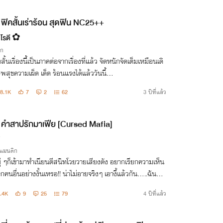
ฟิคสั้นเร่าร้อน สุดฟิน NC25++
 โรตี ✿
ิก
้องสั้นเรื่องนี้่เป็นภาคต่อจากเรื่องที่แล้ว จัดหนักจัดเต็มเหมือนเดิ
พสุขความเผ็ด เด็ด ร้อนแรงได้แล้ววันนี้...
8.1K
7
2
62
3 ปีที่แล้ว
คำสาปรักมาเฟีย [Cursed Mafia]
รแมนติก
ู่ ๆก็เข้ามาทำเนียนตีสนิทโวยวายเสียงดัง อยากเรียกความเห็น
กคนอื่นอย่างงั้นเหรอ!! น่าไม่อายจริงๆ เอางี้แล้วกัน.....ฉันต้อ
ยเท่าไหร่เธอถึงจะยอมไปดีๆ??? "
.4K
9
25
79
4 ปีที่แล้ว