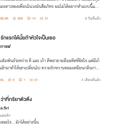
้องสาวของเพื่อนในวงมันชื่อภัทร ผมไม่ได้อยากทำแบบนี้แต่น้
ขามาชอบผมก่อนแล้วผมก็แพ้คนน่ารักด้วยดิ
08.4K
306
14
31
8 วันที่แล้ว
รักแรกได้มั้ยถ้าหัวใจเป็นเธอ
่นกาแฟ
สัมพันธ์ระหว่าง คี และ เก้า คีพยายามลืมอดีตที่ฝังใจ แต่มีเก้
ินเข้ามาทำให้เขาเปลี่ยนไป ความรักหวานหอมเหมือนกลิ่นกาแ
่ก็ขมจนบาดหัวใจ รักโรแมนติกสุดฟิน และปริศนาความทรงจำ
45
0
1
51
4 เดือนที่แล้ว
ายไปถูกรื้อฟื้น...
ว่าที่ภริยาตัวตึง
a.Sri
รแมนติก
ยดอะไร...มักได้อย่างนั้น