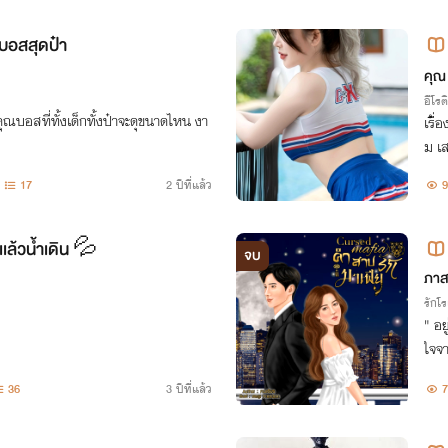
บอสสุดป๋า
คุณ
อีโรต
วคุณบอสที่ทั้งเด็กทั้งป๋าจะดุขนาดไหน งา
เรื่
ม เส
17
2 ปีที่แล้ว
9
เเล้วน้ำเดิน 💦
จบ
ภาส
รักโ
" อย
ใจจา
งจ่า
36
3 ปีที่แล้ว
7