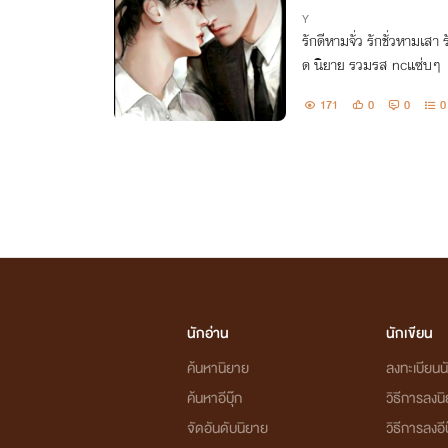
Y
รักดีหามจั่ว รักชั่วหามเสา 
ด นิยาย รวมรส ncแซ่บๆ
171
0
0
0
นักอ่าน
นักเขียน
ค้นหานิยาย
ลงทะเบียนนั
ค้นหาอีบุ๊ก
วิธีการลงน
จัดอันดับนิยาย
วิธีการลงอีบ