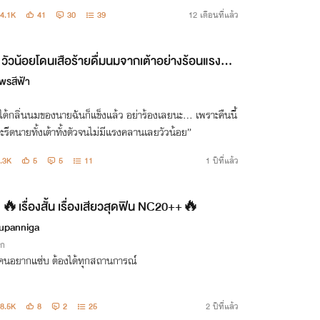
4.1K
41
30
39
12 เดือนที่แล้ว
วัวน้อยโดนเสือร้ายดื่มนมจากเต้าอย่างร้อนแรงสุด
น! NC20+
พรสีฟ้า
ได้กลิ่นนมของนายฉันก็แข็งแล้ว อย่าร้องเลยนะ… เพราะคืนนี้
ะรีดนายทั้งเต้าทั้งตัวจนไม่มีแรงคลานเลยวัวน้อย”
.3K
5
5
11
1 ปีที่แล้ว
🔥เรื่องสั้น เรื่องเสียวสุดฟิน NC20++🔥
upanniga
ิก
่อคนอยากแซ่บ ต้องได้ทุกสถานการณ์
8.5K
8
2
25
2 ปีที่แล้ว