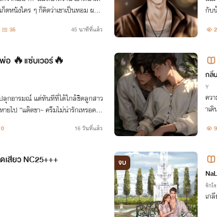
กเก็ตหนังใคร ๆ ก็คิดว่าเขาเป็นทอม ผมเ
กับน
นห้อง…ผมนี่แหละต้องครางชื่อเธอจนเสี
องเ
35
45 นาทีที่แล้ว
2
อนพ่อ 🔥แซ่บเวอร์🔥
กลิ
Y
ความ
าปลุกอารมณ์ แต่ทันทีที่ได้ใกล้ชิดลูกสาว
าเด
หายไป “แด๊ดขา~ ครีมไม่น่ารักเหรอคะ”
ฟแต
ิมเท่าหนูอีกล่ะ หื้ม”
10
16 วันที่แล้ว
9
ที่ห
้จุดเสียว NC25+++
จบ
NaL
รักโ
เกลี