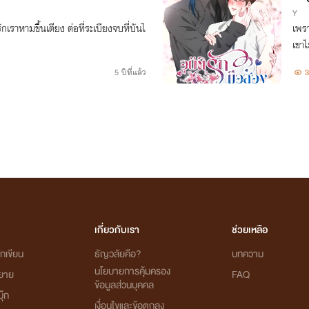
Y
รักเราหามขึ้นเตียง ต่อที่ระเบียงจบที่บันไ
เพรา
เขา
แต่แ
5 ปีที่แล้ว
3
นครั
เกี่ยวกับเรา
ช่วยเหลือ
กเขียน
ธัญวลัยคือ?
บทความ
นโยบายการคุ้มครอง
ิยาย
FAQ
ข้อมูลส่วนบุคคล
ุ๊ก
เงื่อนไขและข้อตกลง