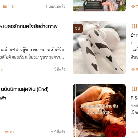
118
7 เดือนที่แล้ว
7
e เผลอรักหมดใจยัยช่างภาพ
จบ
ฟิ
ผ้าแ
Y
บลล์’ นศ.สาวผู้รักการถ่ายภาพเป็นชีวิต
“แค่
งเสียตัวเองเรียน ต้องมาวุ่นวายเพราะผู้
ฉันจ
ชัตเตอร์ถ่ายรูป ‘ดิน’ นักร้องสุดฮอตปร
16
1 ปีที่แล้ว
9
Y) ฉบับนิทานสุดฟิน (End)
ีฟ้า
P.S
อีโรต
เมื
1
26
2 ปีที่แล้ว
1