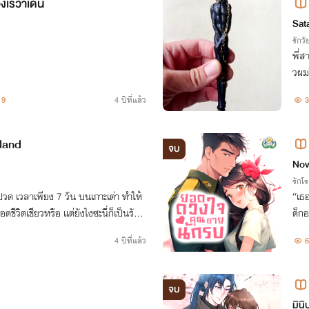
องเรวาเดน
Sat
รักวัย
พี่สาว
วผม
อย 
9
4 ปีที่แล้ว
3
นนี้
sland
จบ
Nov
รักโ
ปวด เวลาเพียง 7 วัน บนเกาะเต่า ทำให้
“เธอ
ชีวิตเชียวหรือ แต่ยังไงซะนี่ก็เป็นรักแ
ด็กอ
พอแค่นี้คงขึ้นอยู่กับ เซนต์ ผู้เป็นรัก
ว...
4 ปีที่แล้ว
6
จบ
มินิ