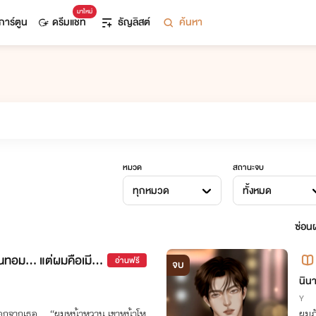
มาใหม่
การ์ตูน
ดรีมแชท
ธัญลิสต์
ค้นหา
หมวด
สถานะจบ
ทุกหมวด
ทั้งหมด
ซ่อนผ
็นทอม… แต่ผมคือเมียเ
อ่านฟรี
จบ
นิน
Y
้…นอกจากเธอ …“ผมหน้าหวาน เขาหน้าโห
ผมภ