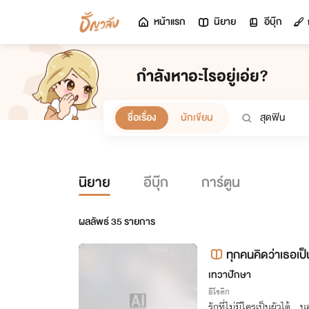
หน้าแรก
นิยาย
อีบุ๊ก
กำลังหาอะไรอยู่เอ่ย?
ชื่อเรื่อง
นักเขียน
นิยาย
อีบุ๊ก
การ์ตูน
ผลลัพธ์
35
รายการ
ทุกคนคิดว่าเธอเป
จบ
ธอ |มีอีบุ้ค
เทวาปักษา
อีโรติก
รักที่ไม่มีใครเป็นผัวได