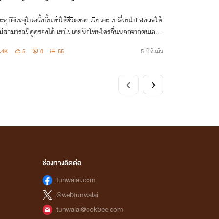
ะอุบัติเหตุในครั้งนั้นทำให้ชีวิตของ เรียวตะ เปลี่ยนไป ส่งผลให้
ไม่สามารถมีคู่ครองได้ เขาไม่เคยนึกโทษใครอื่นนอกจากตนเอง
ล้วก็วนมาเจอกับ อิซูมุ รุ่นน้องสมัยเรียนมหาลัยที่เป็นต้นเหตุใ
.4K
5
0
55
5 ปีที่แล้ว
้งนั้น
ช่องทางติดต่อ
tunwalai.com
@webtunwalai
tunwalai@ookbee.com