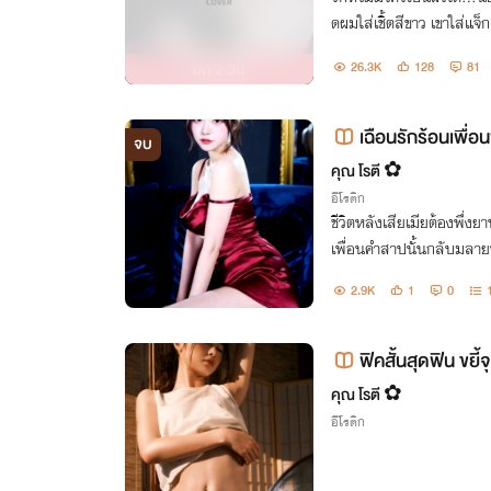
ดผมใส่เชิ้ตสีขาว เขาใส่แจ็
ป็นเพื่อนสาวแต่ตอนอยู่ใ
อีก
2 วัน
26.3K
128
81
ยงหาย”
เฉือนรักร้อนเพื่
จบ
คุณ โรตี ✿
อีโรติก
ชีวิตหลังเสียเมียต้องพึ่งย
เพื่อนคำสาปนั้นกลับมลาย
“บนโลกนี้จะมีใครน่ารัก น่าช
2.9K
1
0
ฟิคสั้นสุดฟิน ขยี
คุณ โรตี ✿
อีโรติก