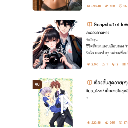
598.4K
108
25
Snapshot of lov
ละอองดาวหาง
รักวัยรุ่น
ชีวิตที่แสนสงบเงียบของ ‘เ
จิตใจ และทำทุกอย่างเพื่อส่
ชายคนเดียว!! แค่เผลอไปกด
2.0K
1
2
ะจำมหาลัย!!
เรื่องสั้นสุดวาย(
จบ
llมว_น้oe / เด็กสาวในชุดส
Y
223.8K
265
17