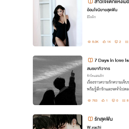
สาวใจแตกแห่งเมื
อ้อมใจนิยายสุดฟิน
อีโรติก
8.0K
14
2
7 Days in love I
สนธยาทิวากร
รักโรแมนติก
เรื่องราวความรักความเจ็บ
พริมรู้สึกรักและจดจำไปตลอด
รกพบของเธอ เธอจะไปต่อหรือ
763
1
0
8
แรก
รักสุดฟิน
W.vachi