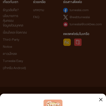
เกี่ยวกับเรา
ช่วยเหลือ
ช่องทางติดต่อ
ธัญวลัยคือ?
บทความ
tunwalai.com
นโยบายการ
FAQ
@webtunwalai
คุ้มครอง
tunwalai@ookbee.com
ข้อมูลส่วนบุคคล
เงื่อนไขและข้อตกลง
แพลตฟอร์มในเครือ
Third-Party
Notice
ดาวน์โหลด
Tunwalai Easy
(สำหรับ Android)
ข้อความที่ท่านได้อ่านจากเว็บไซต์นี้เกิดจากการเขียนโดยสาธารณชนและเผยแพร่โดยอัตโนมัติ ผู้ดูแล
เว็บไซต์แห่งนี้ไม่ได้เห็นด้วยและไม่ขอรับผิดชอบต่อข้อความใดๆ ทั้งสิ้น ดังนั้นผู้อ่านทุกท่านโปรดใช้