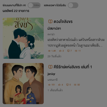
ซ่อนผลงานที่ใช้ปก AI
แสดงเฉพาะโปรโมชัน
ผลลัพธ์
22
รายการ
ดวงใจสิงขร
มัสยาปลา
ดราม่า
เธอคิดว่าเขาตายไปแล้ว แต่วันหนึ่งเขากลับม
าปรากฏตัวอยู่ตรงหน้า ในฐานะมาเฟียสีเทา
และคนรักของเพื่อน“ถ้าคุณบอกว่าไม่ใช่พี่ไน
1.4K
2
7
11
ท์ แล้วคุณจะมาช่วยชีวิตฉันทำไม”
29 วันที่แล้ว
คีรีรักษ์แห่งสิงขร เล่มที่ 1
jxniqr
แฟนตาซี
151
4
0
32
1 เดือนที่แล้ว