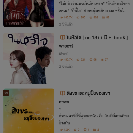
"ไม่กลัวว่าผมจะกินดิบเหรอ" "กินดิบอะไรขอ
งคุณ" "ก็นี่ไง" ชายหนุ่มหยิบกางเกงชั้นในที่
เธอซ่อนไว้ในกางเกงอีกตัวออกมา เพราะเมื่อ
145.7K
205
302
82
สักครู่เธอฝากให้เขาใส่ตะกร้ารอซัก "คุณสิงข
2 ปีที่แล้ว
รคุณทำอะไรเอาคืนมานะ"
ในหัวใจ [ nc 18++ มี E-book ]
พายอาร์
อีโรติก
480.7K
221
98
27
2 ปีที่แล้ว
สิงขรและหมูปิ้งของเขา
จบ
ntaen
Y
ช่วงเวลาที่ดีที่สุดของฉัน คือ วันที่มีเธอเคียง
ข้างกัน
1.2K
0
1
2