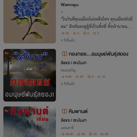
Wannayu
Y
“ในวันที่คุณเมืองไม่เหลือใคร คุณเมืองยังมี
ผม” สิงห์มองดูผู้ที่เป็นทั้งพี่ ทั้งเจ้านายและค
นที่สิงห์แอบรัก กำลังแตกสลายอยู่ตรงหน้า
32
0
0
0
นครินทร์หรือนายหัวเมืองถูกคนรักหักหลังห
4 ปีที่แล้ว
นีไปกับพี่เรืองมือซ้ายที่คุณเมืองรักเหมือนน้
กองกอย...อมนุษย์พันธุ์สยอง
จบ
องแท้ๆและเป็นพี่ชายของผม…
สิงขร / สะบันงา
สยองขวัญ
8.9K
65
9
16
6 ปีที่แล้ว
หิมพานต์
จบ
สิงขร / สะบันงา
แฟนตาซี
20.0K
95
10
39