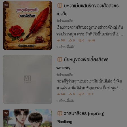
บุหงาเมียแสนรักของเสือสิงขร
จบ
แมงมิ้ม
รักโรแมนติก
เรื่องราวความรักของลูกนายตำรวจใหญ่ กับ
จอมโจรหนุ่ม ความรักที่เกิดขึ้นมาโดยที่ไม่ได้
ตั้งใจ แต่เพราะความดีของเขา เธอจึงมอบใจใ
761
0
0
40
ห้กับจอมโจรอย่างราบคาบ
2 เดือนที่แล้ว
ยัยหนูของพ่อเลี้ยงสิงขร
wnstory.
รักโรแมนติก
"เธอก็รู้ว่าสถานะของเรามันเป็นยังไง ถ้าตื่น
มาแล้วไม่มีสติสัมปชัญญะพอ ก็อย่าพูด" "แ
ต่พ่อเลี้ยงคะ... สิ่งที่หนูพูด..." "ไม่พูดเรื่อง
647
5
0
7
นี้แล้ว"
2 เดือนที่แล้ว
วาสนาสิงขร (mpreg)
จบ
Piaoliang