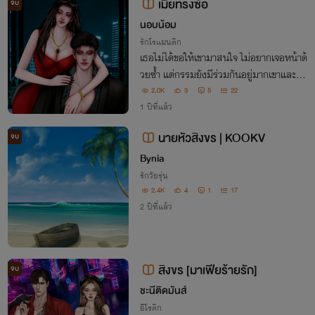
เมียทรงซ้อ
จบ
นอบน้อม
รักโรแมนติก
เธอไม่ได้ขอให้เขามาสนใจ ไม่อยากเจอหน้าด้
วยซ้ำ แต่กรรมยังมีร่วมกันอยู่มากเขาและเธ
ออย่าใช้คำว่าพรหมลิขิต แต่ต้องเรียกว่า...คู่เ
2.0K
3
5
22
วรคู่กรรม! มีอิงดาวที่ไหน! ที่นั่นก็หวังอย่าได้
1 ปีที่แล้ว
มีคนชื่อ สิงขร!
นายหัวสิงขร | KOOKV
จบ
Bynia
รักวัยรุ่น
2.4K
4
1
17
2 ปีที่แล้ว
สิงขร [มาเฟียร้ายรัก]
จบ
ชะนีติดมันส์
อีโรติก