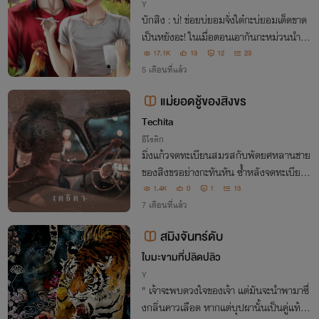
Y
บักสิง : บ่! ข่อยบ่ยอมจั่งใด๋กะบ่ยอมเด็ดขาด
เป็นหยังอะ! ในเมื่อตอนเอากันกะหม่วนนำกั
น แล้วเป็นหยังพอมาตอนนี้ถึงเป็นข่อยที่ต้อ
17.1K
13
12
23
งที่ต้องรับผิดชอบคนเดียว บ่ยุติธรรมกับข่อย
5 เดือนที่แล้ว
เลยอะ!
แม่ยอดชู้ของสิงขร
Techita
อีโรติก
มิ่งแก้วจดทะเบียนสมรสกับพัดยศหลานชาย
ของสิงขรอย่างกะทันหัน ซ้ำหลังจดทะเบียน
พัดยศกลับหายหน้าไปทิ้งไว้แต่หลานสะใภ้แ
1.4K
0
1
13
สนซื่อไว้ภายใต้สายตาจับผิดของแม่สามีที่เป่
7 เดือนที่แล้ว
าหูสิงขรให้เคลือบแคลง คุณอาสุดแซบจึงต้
สมิงจันทร์ดับ
องจับตา
ใบมะขามที่ปลิดปลิว
Y
" เจ้าจะพบดวงใจของเจ้า แต่มันจะนำพามาซึ่
งกลิ่นคาวเลือด หากแต่บุปผานั้นเป็นคู่แท้ไม่