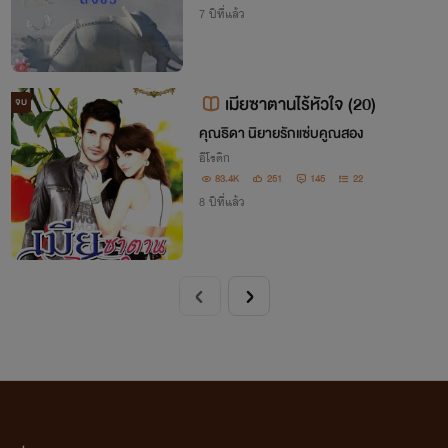
7 ปีที่แล้ว
เมียซาตานไร้หัวใจ (20)
จบ
คุณธิดา นิยายรักแซ่บคูณสอง
อีโรติก
83.4K
251
145
22
8 ปีที่แล้ว