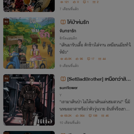
เปลี่ยนแปรผัน"
121
0
1
2
7 เดือนที่แล้ว
ให้ป่าห่มรัก
จบ
จันทรารัก
รักโรแมนติก
"เดินมารับเสื้อ ตักข้าวใส่จาน เหมือนเมียทำใ
ห้ผัว"
43.0K
96
17
44
9 เดือนที่แล้ว
[SetBadBrother] เหนือกว่าสิง
จบ
ห์(สิงห์+น้ำเหนือ)
sunflower
Y
"เรามาเดินป่า ไม่ใด้มาเดินเล่นชมสวน!" นี่มั
นหมออาสาหรือว่าตัววุ่นวาย อันที่จริงเขาต้อ
งนำทีมไปตามจับพวกผู้ร้ายที่ลักลอบค้ายา แ
69.2K
364
138
46
ต่กลับมีคำสั่งให้ออกมาแบกปืนพาดบ่าเฝ้าห
10 เดือนที่แล้ว
มอหน้าหล่อแวะถ่ายรูปดอกไม้ป่าเนี่ยนะ