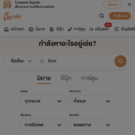
Tunwalai ธัญวลัย
เปิดแอป
เพื่อประสบการณ์ที่ดีกว่าบนมือถือ
เข้าสู่ระบบ
มาใหม่
หน้าแรก
นิยาย
อีบุ๊ก
การ์ตูน
ดรีมแชท
ธัญลิสต์
กำลังหาอะไรอยู่เอ่ย?
นิยาย
อีบุ๊ก
การ์ตูน
หมวด
สถานะจบ
ทุกหมวด
ทั้งหมด
เรียงตาม
ช่วงเวลา
การอัปเดต
ตลอดกาล