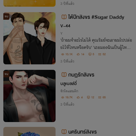
3 ปีที่แล้ว
ใต้ปีกสิงขร #Sugar Daddy
จบ
V~44
Y
'ถ้าผมจำอะไรไม่ได้ คุณรัมย์จะเอาผมไปปล่อ
ยไว้ที่ไหนหรือครับ' 'เธอมองฉันเป็นผู้ใหญ่ใ
จร้ายขนาดนั้นเลยหรือ'
10.1K
14
5
52
3 ปีที่แล้ว
กบฏรักสิงขร
จบ
บลูเบลล์วี่
รักโรแมนติก
19.7K
4
12
65
3 ปีที่แล้ว
นครินทร์สิงขร