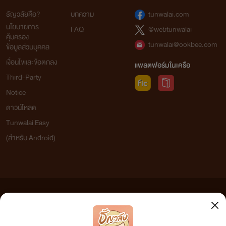
ธัญวลัยคือ?
บทความ
tunwalai.com
นโยบายการ
FAQ
@webtunwalai
คุ้มครอง
tunwalai@ookbee.com
ข้อมูลส่วนบุคคล
เงื่อนไขและข้อตกลง
แพลตฟอร์มในเครือ
Third-Party
Notice
ดาวน์โหลด
Tunwalai Easy
(สำหรับ Android)
ข้อความที่ท่านได้อ่านจากเว็บไซต์นี้เกิดจากการเขียนโดยสาธารณชนและเผยแพร่โดยอัตโนมัติ ผู้ดูแล
เว็บไซต์แห่งนี้ไม่ได้เห็นด้วยและไม่ขอรับผิดชอบต่อข้อความใดๆ ทั้งสิ้น ดังนั้นผู้อ่านทุกท่านโปรดใช้
วิจารณญาณในการกลั่นกรองด้วยตนเอง และหากท่านพบข้อความใดๆ ที่ขัดต่อกฎหมายและศีลธรรม