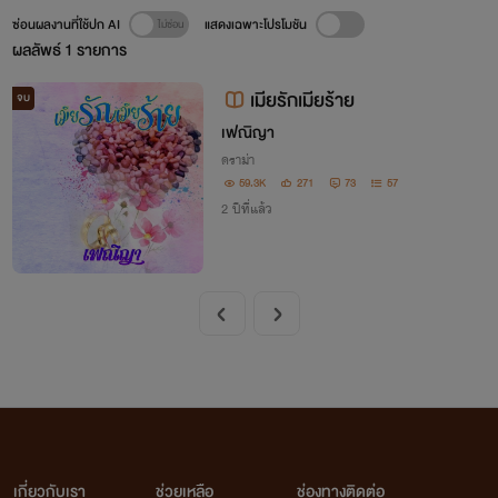
ซ่อนผลงานที่ใช้ปก AI
แสดงเฉพาะโปรโมชัน
ผลลัพธ์
1
รายการ
เมียรักเมียร้าย
จบ
เฟณิญา
ดราม่า
59.3K
271
73
57
2 ปีที่แล้ว
เกี่ยวกับเรา
ช่วยเหลือ
ช่องทางติดต่อ