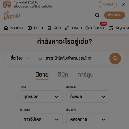
Tunwalai ธัญวลัย
เปิดแอป
เพื่อประสบการณ์ที่ดีกว่าบนมือถือ
เข้าสู่ระบบ
มาใหม่
หน้าแรก
นิยาย
อีบุ๊ก
การ์ตูน
ดรีมแชท
ธัญลิสต์
กำลังหาอะไรอยู่เอ่ย?
นิยาย
อีบุ๊ก
การ์ตูน
หมวด
สถานะจบ
ทุกหมวด
ทั้งหมด
เรียงตาม
ช่วงเวลา
การอัปเดต
ตลอดกาล