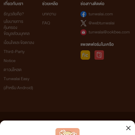
เกี่ยวกับเรา
ช่วยเหลือ
ช่องทางติดต่อ
ธัญวลัยคือ?
บทความ
tunwalai.com
นโยบายการ
FAQ
@webtunwalai
คุ้มครอง
tunwalai@ookbee.com
ข้อมูลส่วนบุคคล
เงื่อนไขและข้อตกลง
แพลตฟอร์มในเครือ
Third-Party
Notice
ดาวน์โหลด
Tunwalai Easy
(สำหรับ Android)
ข้อความที่ท่านได้อ่านจากเว็บไซต์นี้เกิดจากการเขียนโดยสาธารณชนและเผยแพร่โดยอัตโนมัติ ผู้ดูแล
เว็บไซต์แห่งนี้ไม่ได้เห็นด้วยและไม่ขอรับผิดชอบต่อข้อความใดๆ ทั้งสิ้น ดังนั้นผู้อ่านทุกท่านโปรดใช้