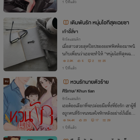
1 ปีที่แล้ว
เดิมพันรัก หนุ่มไอทีสุดเฉยชา
เก้าอี้สี่ขา
รักโรแมนติก
เมื่อสาวสวยสุดป๊อปของออฟฟิศต้องมาพนั
นกับเพื่อนว่าเธอจะทำให้ "หนุ่มไอทีสุดเฉยช
า" สารภาพรักกับเธอภายในหนึ่งสัปดาห์!
2.9K
6
2
25
1 ปีที่แล้ว
หวนรักนายตัวร้าย
จบ
ศิริเกษ/ Khun tian
รักโรแมนติก
เธอต้องเลือกที่จะปล่อยมือทั้งที่ยังรัก เขาผู้ซึ่
งถูกคนที่รักจนหมดใจหักหลังอย่างไร้เยื่อใย
โชคชะตานำพาคนสองคนมาพบกันอีกครั้ง บ
54.4K
23
17
29
ทสรุปความรักครั้งนี้จะเป็นเช่นไร เธอกับเขา
1 ปีที่แล้ว
จะกลับมารักกันได้หรือไม่