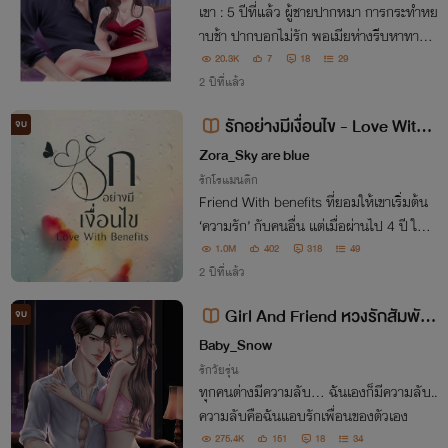
เขา : 5 ปีที่แล้ว ผู้ชายปากหมา การกระทำหย
าบช้า ปากบอกไม่รัก พอเมียห่างรีบหาทางคื
นดี เธอ : พอแล้วกับความรักที่มอบให้มาต
20.3K
7
18
29
ลอด 5 ปี ร้ายมาอย่างไร ก็รับความร้ายกาจจ
2 ปีที่แล้ว
ากเธอเพิ่มเป็น 10 เท่า
รักอย่างมีเงื่อนไข - Love With
จบ
Benefits
Zora_Sky are blue
รักโรแมนติก
Friend With benefits ที่ยอมให้เขาเริ่มต้น
‘ความรัก’ กับคนอื่น แต่เมื่อผ่านไป 4 ปี ในที่
เขามี ‘คู่หมั้น’ ข้างกาย โชคชะตาก็พัดพาให้บัง
1.0M
402
318
49
เอิญเจอเธออีกครั้ง พร้อมเด็กหญิงตัวน้อยที่
2 ปีที่แล้ว
ดูคล้ายเขาราวกับแกะ
Girl And Friend หวงรักสัมพัน
จบ
ธ์เพื่อน
Baby_Snow
รักวัยรุ่น
ทุกคนต่างมีความลับ... ฉันเองก็มีความลับ..
ความลับคือฉันแอบรักเพื่อนของตัวเอง
275.4K
151
18
34