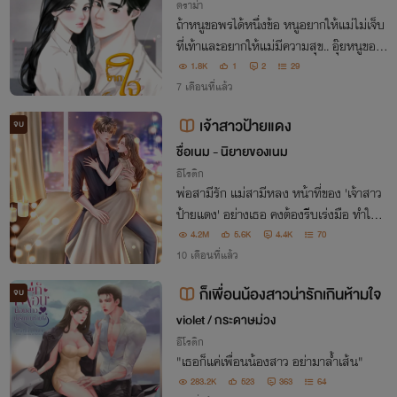
ดราม่า
ถ้าหนูขอพรได้หนึ่งข้อ หนูอยากให้แม่ไม่เจ็บ
ที่เท้าและอยากให้แม่มีความสุข.. อุ๊ยหนูขอเกิ
นหนึ่งขอไปแล้ว ลูกไม่คิดที่จะขอพรให้ได้เจอ
1.8K
1
2
29
เขาเลย.. คนเป็นแม่ต้องสอนลูกว่าอย่างไรกั
7 เดือนที่แล้ว
นลูกถึงไม่คิดที่จะอยากเจอเขา..
เจ้าสาวป้ายแดง
จบ
ชื่อเนม - นิยายของเนม
อีโรติก
พ่อสามีรัก แม่สามีหลง หน้าที่ของ 'เจ้าสาว
ป้ายแดง' อย่างเธอ คงต้องรีบเร่งมือ ทำให้ผู้
ที่เป็นสามี ทั้งรักทั้งหลงเธอจนหัวปักหัวปำ
4.2M
5.6K
4.4K
70
ไม่สิ! แค่เขารู้สึกพิศวาสเธอสักนิด นั่นก็ถือว่
10 เดือนที่แล้ว
าบรรลุเป้าหมายเพียงพอ!!
ก็เพื่อนน้องสาวน่ารักเกินห้ามใจ
จบ
violet / กระดาษม่วง
อีโรติก
"เธอก็แค่เพื่อนน้องสาว อย่ามาล้ำเส้น"
283.2K
523
363
64