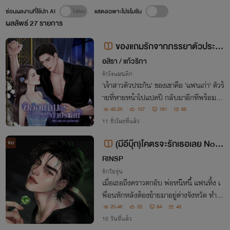
ซ่อนผลงานที่ใช้ปก AI
แสดงเฉพาะโปรโมชัน
ผลลัพธ์
27
รายการ
ของแถมรักจากภรรยาตัวประกั
น | อ่านฟรีมี E-book
อสิรา / แก้วริกา
รักโรแมนติก
'เจ้าสาวตัวประกัน' ของเขาคือ 'แฟนเก่า' ตัวร้
ายที่หายหน้าไปแปดปี กลับมาอีกทีพร้อมเด็
กหญิงตัวน้อยที่เรียกเธอว่าแม่ แต่สาวเจ้ากลั
45.2K
137
181
66
บอ้างว่าเป็นลูกของเพื่อน
11 ชั่วโมงที่แล้ว
(มีอีบุ๊ก)โคตรจะรักเธอเลย No m
จบ
ore anyone like you
RINSP
รักวัยรุ่น
เมื่อเธอถึงคราวตกอับ พ่อหนีหนี้ แฟนทิ้ง เ
พื่อนหักหลังต้องย้ายมาอยู่ต่างจังหวัด ทำให้
ได้เจอกับพี่ชายข้างบ้านที่เหมือนจะใจดีเกินก
20.4K
22
84
43
ว่าเหตุ แต่เขาทำหัวใจของเธอพบกับรักที่ไม่ทิ้
16 วันที่แล้ว