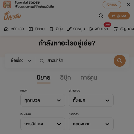
Tunwalai ธัญวลัย
เปิดแอป
เพื่อประสบการณ์ที่ดีกว่าบนมือถือ
เข้าสู่ระบบ
มาใหม่
หน้าแรก
นิยาย
อีบุ๊ก
การ์ตูน
ดรีมแชท
ธัญลิสต์
กำลังหาอะไรอยู่เอ่ย?
นิยาย
อีบุ๊ก
การ์ตูน
หมวด
สถานะจบ
ทุกหมวด
ทั้งหมด
เรียงตาม
ช่วงเวลา
การอัปเดต
ตลอดกาล