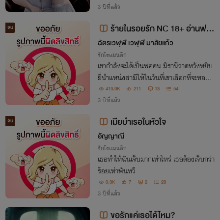
3 ปีที่แล้ว
ร้ายในรอยรัก NC 18+ อ่านฟรี
จบ
จนจบ เปิดอ่านฟรีหนึ่งวัน ติดเหรีย
ฉัตรเวฬุฬี เวฬุฬี มาลัยแก้ว
ญวันที่ 26 มีอีบุ๊ค
รักโรแมนติก
เขากำลังจะได้เป็นพ่อคน มิรานีวาดหวังหยิบ
ยื่นำแหน่งสามีให้ในวันที่เขาเลือกที่จะทอดทิ้
งเธอกับลูก เมื่อคิดจะหวนกลับมาอย่างหน้าไ
413.9K
211
13
54
ม่อาย จึงควรเป็นเพียงแค่คนที่ได้ยืนดูเธอสว
3 ปีที่แล้ว
มแหวนแต่งงานกับผู้ชายคนอื่น
เมียบำเรอในหัวใจ
จบ
อัญญาณี
รักโรแมนติก
เธอทำให้ฉันเจ็บมากเท่าไหร่ เธอต้องเจ็บกว่า
ร้อยเท่าพันทวี
3.3K
7
2
28
3 ปีที่แล้ว
ขอรักแค่เธอได้ไหม?