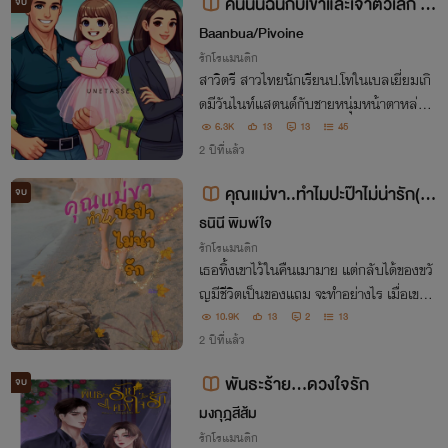
คืนนั้นฉันกับเขาและเจ้าตัวเล็ก (u
จบ
netasse/baanbua)
Baanbua/Pivoine
รักโรแมนติก
สาวิตรี สาวไทยนักเรียนป.โทในเบลเยี่ยมเกิ
ดมีวันไนท์แสตนด์กับชายหนุ่มหน้าตาหล่อร
าวกับเป็นลูกรักของพระเจ้าอย่างงงๆ หลังจา
6.3K
13
13
45
กวันนั้นเธอกับเขาก็ไม่ได้พบกันอีกจนกระทั่ง
2 ปีที่แล้ว
ผ่านไปเกือบสองปี
คุณแม่ขา..ทำไมปะป๊าไม่น่ารัก(มี
จบ
e-book)
ธนินี พิมพ์ใจ
รักโรแมนติก
เธอทิ้งเขาไว้ในคืนเมามาย แต่กลับได้ของขวั
ญมีชีวิตเป็นของแถม จะทำอย่างไร เมื่อเขาก
ลับมาพบสิ่งที่ทิ้งเอาไว้ คนเอาแต่ใจจึงอยากไ
10.9K
13
2
13
ด้ทุกสิ่งคืนกลับมา
2 ปีที่แล้ว
พันธะร้าย...ดวงใจรัก
จบ
มงกุฎสีส้ม
รักโรแมนติก