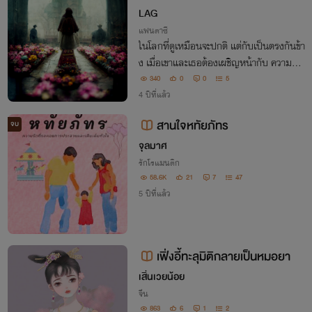
LAG
แฟนตาซี
ในโลกที่ดูเหมือนจะปกติ แต่กับเป็นตรงกันข้า
ง เมื่อเขาและเธอต้องเผชิญหน้ากับ ความสย
อง และปัญหาต่างๆในชีวิต
340
0
0
5
4 ปีที่แล้ว
สานใจหทัยภัทร
จบ
จุลมาศ
รักโรแมนติก
58.6K
21
7
47
5 ปีที่แล้ว
เฟิ่งอี้ทะลุมิติกลายเป็นหมอยา
เสิ่นเวยน้อย
จีน
863
6
1
2