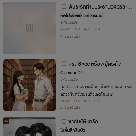
งกันไปตลอดกาล “พี่เป็นของเธอ”
พันธะรักท่านประธานอัจฉริยะ:บ
จบ
ทพิสูจน์ลูกผู้ชาย
คิดไปเรื่อยแล้วแต่อารมณ์
รักโรแมนติก
355
1
0
4
4 เดือนที่แล้ว
ตรง Spec หรือจะสู้ตรงใจ
Glamour ✨
รักโรแมนติก
คุณคิดว่าคนเราจะเลือกคู่ชีวิตที่ตรงสเปค หรื
อตรงกับหัวใจของตัวเองกันแน่?
578
0
1
6
4 เดือนที่แล้ว
ซากใจใต้เงารัก
จบ
โบตั๋นสีกลีบบัว