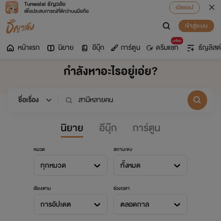
Tunwalai ธัญวลัย
เปิดแอป
เพื่อประสบการณ์ที่ดีกว่าบนมือถือ
เข้าสู่ระบบ
มาใหม่
หน้าแรก
นิยาย
อีบุ๊ก
การ์ตูน
ดรีมแชท
ธัญลิสต์
กำลังหาอะไรอยู่เอ่ย?
นิยาย
อีบุ๊ก
การ์ตูน
หมวด
สถานะจบ
ทุกหมวด
ทั้งหมด
เรียงตาม
ช่วงเวลา
การอัปเดต
ตลอดกาล