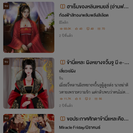
ฮาเร็มของหลินเหมยลี่ (อ่านฟรีถึ
จบ
ง25/01/67)
ท้องฟ้าสีทอง/พลับพลึงสีเลือด
อีโรติก
68.0K
43
49
70
2 ปีที่แล้ว
ข้านี่แหละ ผิงหยางจวิ้นจู มี e-b
จบ
ook
เสี่ยวเย่ผิง
จีน
เมิ่งอวี่หลานผิงหยางจวิ้นจูผู้สูงส่ง นางฆ่าตั
วตายเพราะความรัก แต่กลับพบว่าตนไม่ตาย
ชาตินี้นางแค่อยากแต่งงานมีสามีและลูกๆที่
11.7K
5
2
56
น่ารัก แต่สวรรค์กลับเล่นตลก นางกลับคลอ
2 ปีที่แล้ว
ดไข่หนึ่งใบออกมา นางเป็นใครกันแน่
ขอประกาศศักดาข้านี่แหละคือพ
จบ
ระเอก!
Miracle Friday/มิราคนธ์