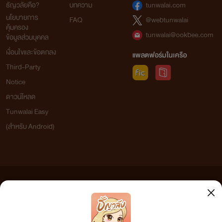
ธัญวลัยคือ?
บทความ
tunwalai.com
นโยบายการ
FAQ
@webtunwalai
คุ้มครอง
tunwalai@ookbee.com
ข้อมูลส่วนบุคคล
เงื่อนไขและข้อตกลง
แพลตฟอร์มในเครือ
Third-Party
Notice
ดาวน์โหลด
Tunwalai Easy
(สำหรับ Android)
ข้อความที่ท่านได้อ่านจากเว็บไซต์นี้เกิดจากการเขียนโดยสาธารณชนและเผยแพร่โดยอัตโนมัติ ผู้ดูแล
เว็บไซต์แห่งนี้ไม่ได้เห็นด้วยและไม่ขอรับผิดชอบต่อข้อความใดๆ ทั้งสิ้น ดังนั้นผู้อ่านทุกท่านโปรดใช้
วิจารณญาณในการกลั่นกรองด้วยตนเอง และหากท่านพบข้อความใดๆ ที่ขัดต่อกฎหมายและศีลธรรม
กรุณาแจ้งมาที่ tunwalai@ookbee.com เพื่อทีมงานจะได้ดำเนินการในทันที ทั้งนี้ ทางเว็บไซต์ขอสงวน