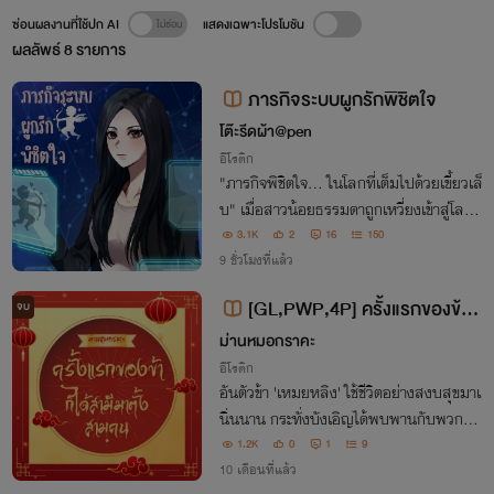
ซ่อนผลงานที่ใช้ปก AI
แสดงเฉพาะโปรโมชัน
ผลลัพธ์
8
รายการ
ภารกิจระบบผูกรักพิชิตใจ
โต๊ะรีดผ้า@pen
อีโรติก
​"ภารกิจพิชิตใจ... ในโลกที่เต็มไปด้วยเขี้ยวเล็
บ" ​เมื่อสาวน้อยธรรมดาถูกเหวี่ยงเข้าสู่โลกที่
'ผู้แข็งแกร่งเท่านั้นคือผู้อยู่รอด' พร้อมกับระ
3.1K
2
16
150
บบที่มอบภารกิจให้เธอต้องสร้างความรักกับ
9 ชั่วโมงที่แล้ว
เหล่าออร์คผู้เย็นชา
[GL,PWP,4P] ครั้งแรกของข้าก็
จบ
ได้สามีมาตั้งสามคน
ม่านหมอกราคะ
อีโรติก
อันตัวข้า 'เหมยหลิง' ใช้ชีวิตอย่างสงบสุขมาเ
นิ่นนาน กระทั่งบังเอิญได้พบพานกับพวกท่า
นในเทศกาลชมจันทร์ค่ำคืนนี้...
1.2K
0
1
9
10 เดือนที่แล้ว