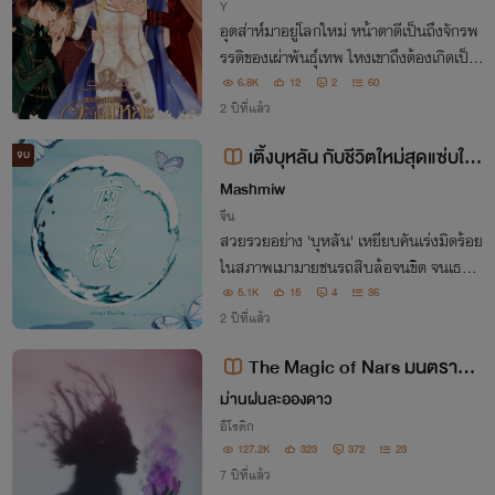
Y
อุตส่าห์มาอยู่โลกใหม่ หน้าตาดีเป็นถึงจักรพ
รรดิของเผ่าพันธุ์เทพ ไหงเขาถึงต้องเกิดเป็น
ตัวร้าย ไม่พอแค่นั้นคู่ชีวิตของเขายังเป็นผู้ชา
6.8K
12
2
60
ย แถมมีตั้งสามคน!
2 ปีที่แล้ว
เติ้งบุหลัน กับชีวิตใหม่สุดแซ่บใน
จบ
ยุคจีนโบราณ
Mashmiw
จีน
สวยรวยอย่าง 'บุหลัน' เหยียบคันเร่งมิดร้อย
ในสภาพเมามายชนรถสิบล้อจนขิต จนเธอไ
ด้มาใช้ชีวิตใหม่ในร่างของ 'เติ้งซูหลัน' ฮูหยิน
5.1K
15
4
36
เอกที่มีชะตาชีวิตอาภัพยิ่งนัก ไหนจะถูกใส่ร้า
2 ปีที่แล้ว
ยว่าคบชู้ ไหนถูกวางยาพิษจนขิต!
The Magic of Nars มนตรามห
านารี | NC18+ ฮาเร็มชาย
ม่านฝนละอองดาว
อีโรติก
127.2K
323
372
23
7 ปีที่แล้ว