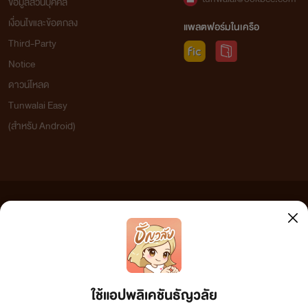
ข้อมูลส่วนบุคคล
เงื่อนไขและข้อตกลง
แพลตฟอร์มในเครือ
Third-Party
Notice
ดาวน์โหลด
Tunwalai Easy
(สำหรับ Android)
ข้อความที่ท่านได้อ่านจากเว็บไซต์นี้เกิดจากการเขียนโดยสาธารณชนและเผยแพร่โดยอัตโนมัติ ผู้ดูแล
เว็บไซต์แห่งนี้ไม่ได้เห็นด้วยและไม่ขอรับผิดชอบต่อข้อความใดๆ ทั้งสิ้น ดังนั้นผู้อ่านทุกท่านโปรดใช้
วิจารณญาณในการกลั่นกรองด้วยตนเอง และหากท่านพบข้อความใดๆ ที่ขัดต่อกฎหมายและศีลธรรม
กรุณาแจ้งมาที่ tunwalai@ookbee.com เพื่อทีมงานจะได้ดำเนินการในทันที ทั้งนี้ ทางเว็บไซต์ขอสงวน
ลิขสิทธิ์ตามพระราชบัญญัติลิขสิทธิ์ (ฉบับเพิ่มเติม) พ.ศ.2558
ใช้แอปพลิเคชันธัญวลัย