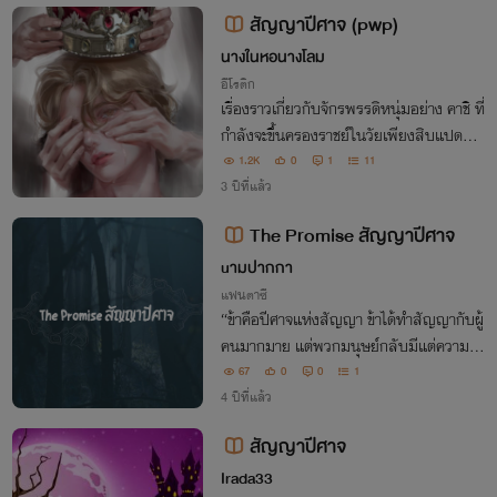
ะเป็นโชคตะตาก็ตาม
สัญญาปีศาจ (pwp)
นางในหอนางโลม
อีโรติก
เรื่องราวเกี่ยวกับจักรพรรดิหนุ่มอย่าง คาชิ ที่
กำลังจะขึ้นครองราชย์ในวัยเพียงสิบแปดปี ท
ว่าค่ำคืนหนึ่งเขาได้เผลอเรียกปีศาจกระหาย
1.2K
0
1
11
น้ำอย่าง เอริค ออกมาจากหนังสือเล่มเก่าเสี
3 ปีที่แล้ว
ยก่อน
The Promise สัญญาปีศาจ
uามปากกา
แฟนตาซี
“ข้าคือปีศาจแห่งสัญญา ข้าได้ทําสัญญากับผู้
คนมากมาย แต่พวกมนุษย์กลับมีแต่ความโล
ภ เมื่ตอนยังลําบากเป็นอีกคนเมื่อได้สิ่งที่ต้อ
67
0
0
1
งการก็จะกลายเป็นอีกคน อยากรู้เสีย จริงว่า
4 ปีที่แล้ว
คนต่อไปจะขอสิ่งใดกันนะ”
สัญญาปีศาจ
Irada33