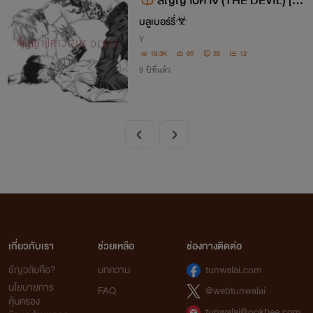
สัญญาปีศาจ (THE DEVIL) [nc
18+]
บลูเบอร์รี่☣
Y
18.3K
95
35
12
9 ปีที่แล้ว
เกี่ยวกับเรา
ช่วยเหลือ
ช่องทางติดต่อ
ธัญวลัยคือ?
บทความ
tunwalai.com
นโยบายการ
FAQ
@webtunwalai
คุ้มครอง
tunwalai@ookbee.com