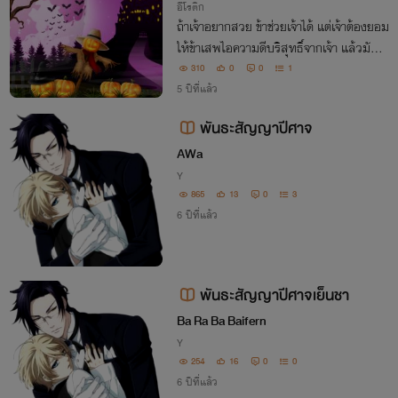
อีโรติก
ถ้าเจ้าอยากสวย ข้าช่วยเจ้าได้ แต่เจ้าต้องยอม
ให้ข้าเสพไอความดีบริสุทธิ์จากเจ้า แล้วมันเ
สพยังไง เสพผ่านเซ็กส์
310
0
0
1
5 ปีที่แล้ว
พันธะสัญญาปีศาจ
AWa
Y
865
13
0
3
6 ปีที่แล้ว
พันธะสัญญาปีศาจเย็นชา
Ba Ra Ba Baifern
Y
254
16
0
0
6 ปีที่แล้ว