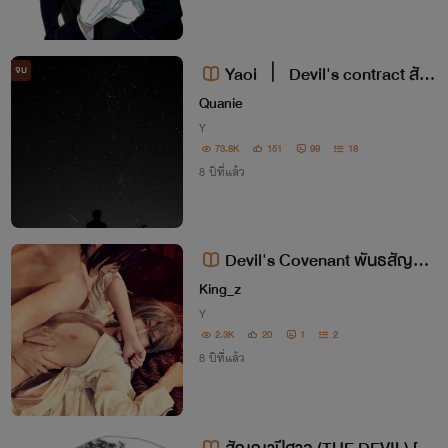
Yaoi ㅣ Devil's contract สัญ
จบ
ญาปีศาจ [END]
Quanie
Y
73.8K
151
99
18
8 ปีที่แล้ว
Devil's Covenant พันธสัญญา
King_z
ปีศาจ《Yaoi》
Y
2.3K
20
1
2
8 ปีที่แล้ว