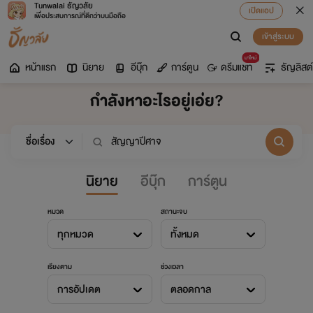
Tunwalai ธัญวลัย
เปิดแอป
เพื่อประสบการณ์ที่ดีกว่าบนมือถือ
เข้าสู่ระบบ
มาใหม่
หน้าแรก
นิยาย
อีบุ๊ก
การ์ตูน
ดรีมแชท
ธัญลิสต์
กำลังหาอะไรอยู่เอ่ย?
นิยาย
อีบุ๊ก
การ์ตูน
หมวด
สถานะจบ
ทุกหมวด
ทั้งหมด
เรียงตาม
ช่วงเวลา
การอัปเดต
ตลอดกาล