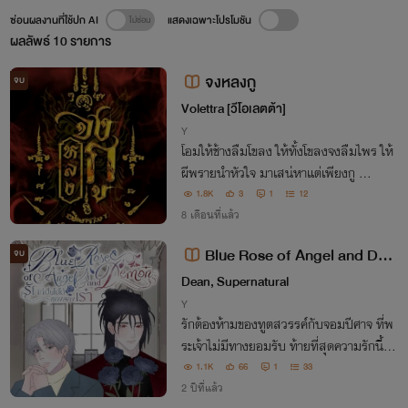
ซ่อนผลงานที่ใช้ปก AI
แสดงเฉพาะโปรโมชัน
ผลลัพธ์
10
รายการ
จงหลงกู
จบ
Volettra [วีโอเลตต้า]
Y
โอมให้ช้างลืมโขลง ให้ทั้งโขลงจงลืมไพร ให้
ผีพรายนำหัวใจ มาเสน่หาแต่เพียงกู ...
1.8K
3
1
12
8 เดือนที่แล้ว
Blue Rose of Angel and Dem
จบ
on รักที่เป็นไปได้ของสองเรา
Dean, Supernatural
Y
รักต้องห้ามของทูตสวรรค์กับจอมปีศาจ ที่พ
ระเจ้าไม่มีทางยอมรับ ท้ายที่สุดความรักนี้จะ
มีจุดจบเป็นอย่างไร จะได้อยู่ด้วยกันตลอดกา
1.1K
66
1
33
ลหรือจากกันชั่วนิรันดร์ ก็ไม่อาจล่วงรู้ได้แม้จ
2 ปีที่แล้ว