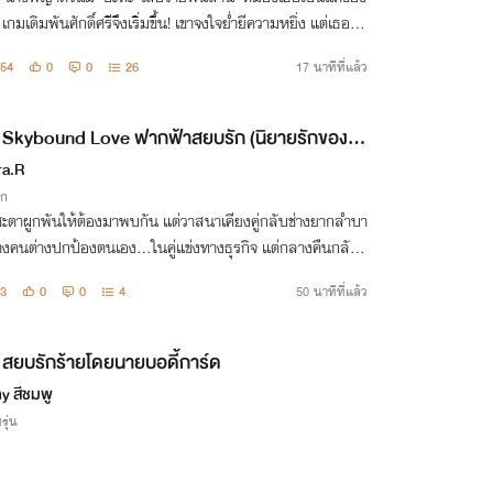
 เกมเดิมพันศักดิ์ศรีจึงเริ่มขึ้น! เขาจงใจย่ำยีความหยิ่ง แต่เธอพ
ตอกกลับให้กระอักเลือด... ใครจะชนะ และใครกันแน่ต้องคุกเข่
54
0
0
26
17 นาทีที่แล้ว
บแทบเท้
Skybound Love ฟากฟ้าสยบรัก (นิยายรักของท้
้า)
a.R
ิก
ชะตาผูกพันให้ต้องมาพบกัน แต่วาสนาเคียงคู่กลับช่างยากลำบา
างคนต่างปกป้องตนเอง...ในคู่แข่งทางธุรกิจ แต่กลางคืนกลับ
นอนเตียงเดียวกัน ทว่าเมื่อลงเรือลำเดียวกันแล้ว เขาจะไม่ยอม
3
0
0
4
50 นาทีที่แล้ว
รือนี้คว่ำลงแน่!
สยบรักร้ายโดยนายบอดี้การ์ด
y สีชมพู
รุ่น