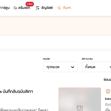
มาใหม่
การ์ตูน
ดรีมแชท
ธัญลิสต์
ค้นหา
หมวด
สถานะจบ
ทุกหมวด
ทั้งหมด
ซ่อนผ
บันทึกลับฉบับสีเทา
จบ
kan
อีโรต
ุมที่งดงามและเจ็บปวดเสมอ" นิตยสา
เมื่