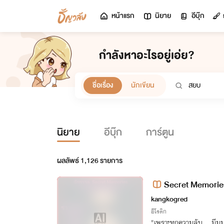
หน้าแรก
นิยาย
อีบุ๊ก
กำลังหาอะไรอยู่เอ่ย?
ชื่อเรื่อง
นักเขียน
นิยาย
อีบุ๊ก
การ์ตูน
ผลลัพธ์
1,126
รายการ
Secret Memories 
kangkogred
อีโรติก
"เพราะทุกความลับ... มีม