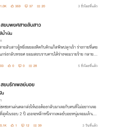
1.0K
359
37
20
3 ชั่วโมงที่แล้ว
สยบพยศสายลับสาว
ีน้ำเงิน
ิก
อสายลับสาวผู้หยิ่งผยองติดกับดักแก๊สพิษปลุกเร้า ร่างกายที่เคย
งแกร่งกลับทรยศ ยอมสยบราบคาบใต้ร่างจอมวายร้าย กลายเป็
ราคะชั่วนิรันดร์!
03
0
0
28
5 ชั่วโมงที่แล้ว
สยบรักเพลย์บอย
ฝัน
่า
อโชคชะตาเล่นตลกส่งให้เธอต้องกลับมาเจอกับคนที่ไม่อยากเจอ
ที่สุดในรอบ 2 ปี เธอจะหลีกหนีจากเพลย์บอยหนุ่มจอมเจ้าเล่
้ไปได้อย่างไร
0.1K
1
12
39
3 วันที่แล้ว