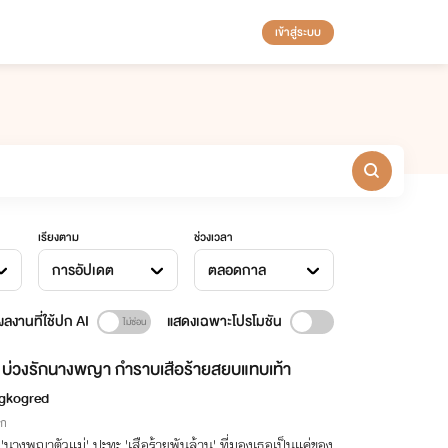
เข้าสู่ระบบ
เรียงตาม
ช่วงเวลา
การอัปเดต
ตลอดกาล
ลงานที่ใช้ปก AI
แสดงเฉพาะโปรโมชัน
บ่วงรักนางพญา กำราบเสือร้ายสยบแทบเท้า
gkogred
ิก
อ 'นางพญาตัวแม่' ปะทะ 'เสือร้ายพันล้าน' ที่มองเธอเป็นแค่ของ