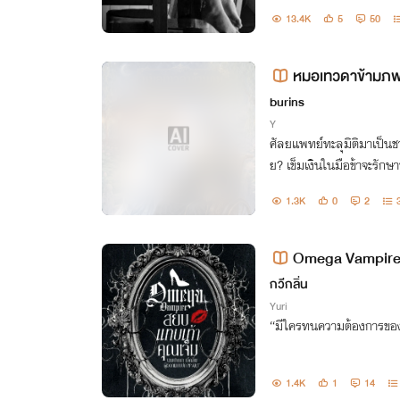
13.4K
5
50
หมอเทวดาข้ามภพ 
burins
Y
ศัลยแพทย์ทะลุมิติมาเป็นช
ย? เข็มเงินในมือข้าจะรัก
กรียนคนชั่วทั้งเมืองหลวง!
1.3K
0
2
Omega Vampire 
erse]
กวีกลิ่น
Yuri
“มีใครทนความต้องการของ
1.4K
1
14