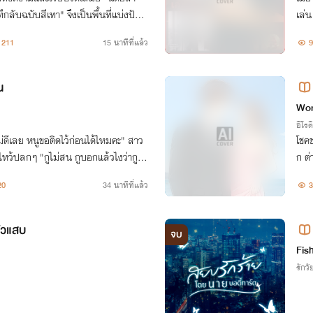
า" จึงเป็นพื้นที่แบ่งปันเ
เล่น
างจากเค้าโครงเรื่องจริง)
ร้อม
211
15 นาทีที่แล้ว
9
าสย
น
องฟ
Wor
อีโรต
ม่ดีเลย หนูขอติดไว้ก่อนได้ไหมคะ" สาว
โชค
ว้ปลกๆ "กูไม่สน กูบอกแล้วไงว่ากูไม่
ก ต่
มึงก็ต้องจ่ายอย่างอื่นแทน"
ต้อง
20
34 นาทีที่แล้ว
3
ให้เ
ตัวแสบ
จบ
Fish
รักวัย