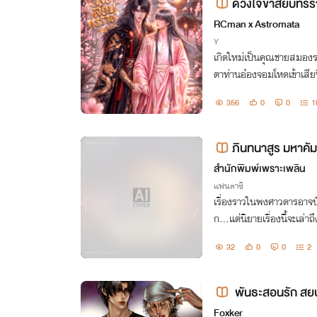
ดวงใจข้าสยบทรร
RCman x Astromata
Y
เกิดใหม่เป็นคุณชายสมองระด
ตาท่านอ๋องจอมโหดเข้าเสี
ใจที่ทรราชยอมสยบแทบเท้า.
356
0
0
1
อ้ต้าวคลั่งรัก
ภินทนาสูร มหาคั
กู้แผ่นดิน
สำนักพิมพ์เพราะเพลิน
แฟนตาซี
เรื่องราวในพงศาวดารอาจบั
ก...แต่นิยายเรื่องนี้จะเล
มังเวทผู้อยู่เบื้องหลังศึก
32
0
0
2
มมืดกลืนกินแผ่นดิน
พันธะสอนรัก สยบ
Foxker