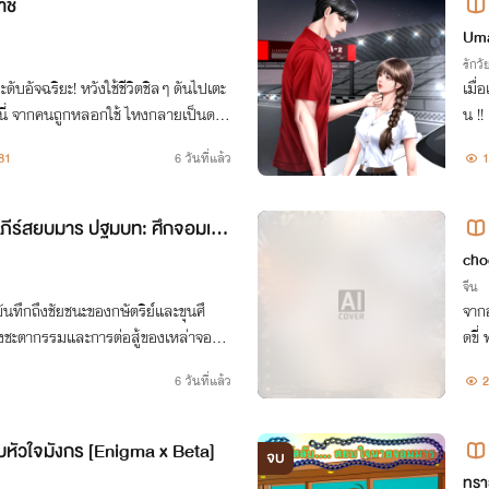
าช
Uma
รักวัย
ับอัจฉริยะ! หวังใช้ชีวิตชิลๆ ดันไปเตะ
เมื่
ยนี่ จากคนถูกหลอกใช้ ไหงกลายเป็นดวง
น !!
.. ปฏิบัติการเปลี่ยนจอมโหดให้เป็นไ
81
6 วันที่แล้ว
1
มภีร์สยบมาร ปฐมบท: ศึกจอมเวท
cho
จีน
นทึกถึงชัยชนะของกษัตริย์และขุนศึ
จาก
่าถึงชะตากรรมและการต่อสู้ของเหล่าจอมข
ดขี่
สงคราม ผู้ยอมแลกชีวิตเพื่อไม่ให้มหาอาค
ละมี
6 วันที่แล้ว
2
หัวใจมังกร [Enigma x Beta]
จบ
ทรา