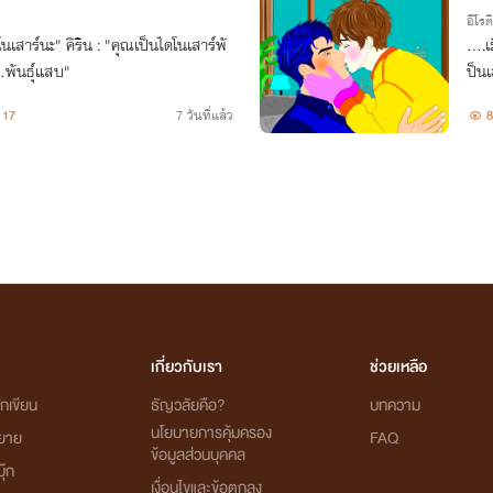
อีโรต
นเสาร์นะ" คิริน : "คุณเป็นไดโนเสาร์พั
….เม
อส : "...พันธุ์แสบ"
ป็นเ
ายอม
17
7 วันที่แล้ว
8
เกี่ยวกับเรา
ช่วยเหลือ
กเขียน
ธัญวลัยคือ?
บทความ
นโยบายการคุ้มครอง
ิยาย
FAQ
ข้อมูลส่วนบุคคล
ุ๊ก
เงื่อนไขและข้อตกลง