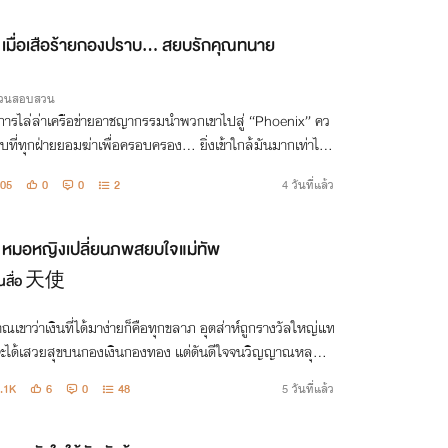
เมื่อเสือร้ายกองปราบ... สยบรักคุณทนาย
ก
สวนสอบสวน
่อการไล่ล่าเครือข่ายอาชญากรรมนำพวกเขาไปสู่ “Phoenix” คว
บที่ทุกฝ่ายยอมฆ่าเพื่อครอบครอง… ยิ่งเข้าใกล้มันมากเท่าไร
ตายก็ยิ่งเข้าใกล้มากขึ้นเท่านั้น
05
0
0
2
4 วันที่แล้ว
หมอหญิงเปลี่ยนภพสยบใจแม่ทัพ
ยนสื่อ 天使
ณเขาว่าเงินที่ได้มาง่ายก็คือทุกขลาภ อุตส่าห์ถูกรางวัลใหญ่แท
่จะได้เสวยสุขบนกองเงินกองทอง แต่ดันดีใจจนวิญญาณหลุดไ
งภพ ซ้ำยังเจองานยากยิ่งกว่าผ่าหิน เมื่อเธอถูกแม่ทัพพญายม
.1K
6
0
48
5 วันที่แล้ว
วหาว่าเป็นสายลับ!