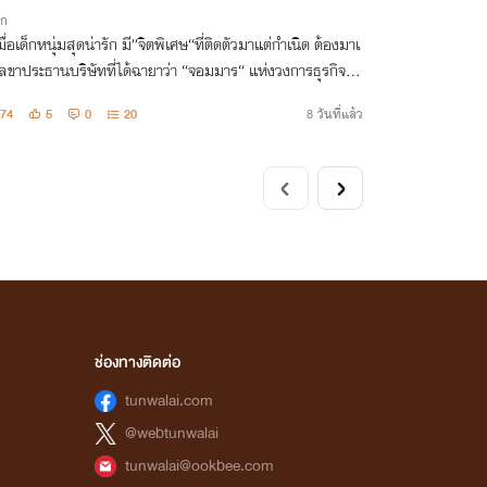
ิก
ื่อเด็กหนุ่มสุดน่ารัก มี”จิตพิเศษ“ที่ติดตัวมาแต่กำเนิด ต้องมาเ
ลขาประธานบริษัทที่ได้ฉายาว่า “จอมมาร“ แห่งวงการธุรกิจ เข
ทุกอย่างที่ท่านประธานสั่ง แม้แต่ความเป็นเมีย !!!
74
5
0
20
8 วันที่แล้ว
ช่องทางติดต่อ
tunwalai.com
@webtunwalai
tunwalai@ookbee.com