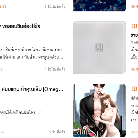
61
3 ชั่วโมงที่แล้ว
4
ขอสยบชินอ๋องไร้ใจ
ชายส
อีโรต
ายาชินอ๋องขาพิการ ใครว่าต้องยอมตา
เมื่
ษาขาให้ท่าน แลกกับอำนาจหนุนหลังตบเ
แข็
นทาส
36
4 ชั่วโมงที่แล้ว
3
สยบแทบเท้าคุณเจ็ม [Omegav
เฝ้า
ดราม
คุณได้เหมือนฉันไหม..."
เมื่
มาก
ห์นี
33
2 วันที่แล้ว
1