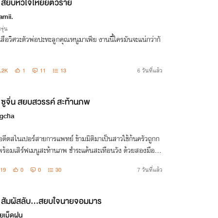
สยบหัวใจให้ยัยตัวร้าย
mii.
รุ่น
อเสือวิศวะตัวพ่อปะทะลูกคุณหนูมาเฟีย งานนี้ใครมันจะแน่กว่ากั
.2K
1
11
13
6 วันที่แล้ว
ซูจิ่น สยบสวรรค์ สะท้านภพ
gcha
อดีตสไนเปอร์สายการแพทย์ ข้ามมิติมาเป็นสาวใช้ก้นครัวถูกก
 พร้อมเสิร์ฟเมนูสะท้านภพ ชำระแค้นสะเทือนวัง ด้วยสองมือแ
ดบิน!
19
0
0
30
7 วันที่แล้ว
สัมผัสลับ…สยบใจนายจอมมาร
ยเม็ดฝน