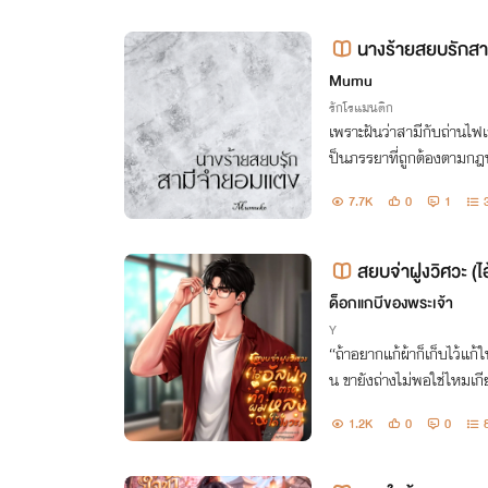
นางร้ายสยบรักสา
Mumu
รักโรแมนติก
เพราะฝันว่าสามีกับถ่านไฟ
ป็นภรรยาที่ถูกต้องตามกฎห
สาจึงไม่ขอรักเขาแบบไม่ลื
7.7K
0
1
สยบจ่าฝูงวิศวะ (
มี E-Book.
ด็อกแกบีของพระเจ้า
Y
“ถ้าอยากแก้ผ้าก็เก็บไว้แก้ในห้องนอน ไม่ใช่มาเด
น ขายังถ่างไม่พอใช่ไหมเกีย
1.2K
0
0