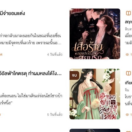
มีจำยอมแต่ง
สฤ
สืบ
เก่าจะกลับมาลงเอยกันในขณะที่เธอซึ่งเ
เมื
มายมีจุดจบที่เลวร้าย เพราะฉะนั้นอลิ
ามลั
มหูลืมตาอีก
ความ
34
4 วันที่แล้ว
1
ไอ้อัลฟ่าโคตรดุ ทำผมหลงได้ไงวะ)
จบ
เที
จีน
ินเร่ร่อนโชว์ชาวบ้า
โบรา
ร์หนึ่ง”
นที
ปต่า
8
5 วันที่แล้ว
1
กล่า