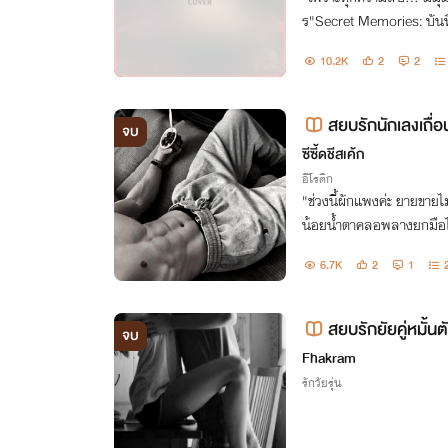
ร"Secret Memories: บันทึกลับฉบับสีเท
รื่องราวสีเทาของทุกคน (สร้
10.2K
2
2
สยบรักนักเลงเถื่อ
จบ
ซีซี้ดชีสเค้ก
อีโรติก
"ช่วงนี้ผักแพงค่ะ ยายขายไ
น้อยน้ำตาคลอพลางยกมือไห
ใช่มูลนิธิ มึงเบี้ยวค่าที่กู 
6.7K
2
1
สยบรักยัยคู่หมั้น
จบ
Fhakram
รักวัยรุ่น