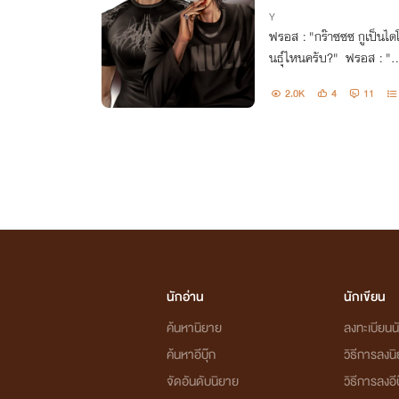
Y
ฟรอส : "กร๊าซซซ กูเป็นไดโ
นธุ์ไหนครับ?" ฟร
2.0K
4
11
นักอ่าน
นักเขียน
ค้นหานิยาย
ลงทะเบียนนั
ค้นหาอีบุ๊ก
วิธีการลงน
จัดอันดับนิยาย
วิธีการลงอีบ