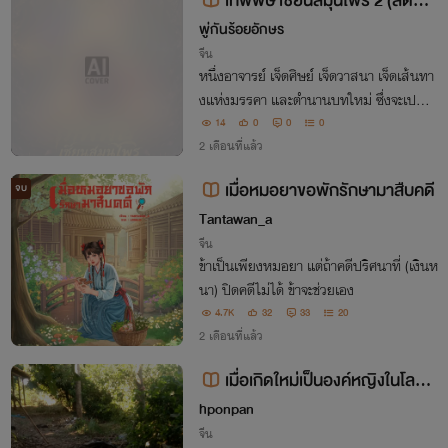
เทพพิษ เซียนสมุนไพร 2 (สัตตบ
งกช)
พู่กันร้อยอักษร
จีน
หนึ่งอาจารย์ เจ็ดศิษย์ เจ็ดวาสนา เจ็ดเส้นทา
งแห่งมรรคา และตำนานบทใหม่ ซึ่งจะเปลี่ย
นแปลงใต้หล้าไปตลอดกาล
14
0
0
0
2 เดือนที่แล้ว
เมื่อหมอยาขอพักรักษามาสืบคดี
จบ
Tantawan_a
จีน
ข้าเป็นเพียงหมอยา แต่ถ้าคดีปริศนาที่ (เงินห
นา) ปิดคดีไม่ได้ ข้าจะช่วยเอง
4.7K
32
33
20
2 เดือนที่แล้ว
เมื่อเกิดใหม่เป็นองค์หญิงในโลกโ
บราณ
hponpan
จีน