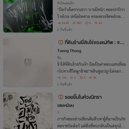
รักโรแมนติก
"ถือกำเนิดจากเทวา บารมีหนัก คอยปกปักก
ว้างไกล เหนือไพศาล ครองดวงจิตพยักฆา ผ
าภูพาน รัศมีแผ่ถึงบริวาร หมื่นแสนตน"
24.5K
360
8
54
6 วันที่แล้ว
ที่ดินร้างยี่สิบไร่ของแม่ทัพ : จาก
จบ
ฮูหยินที่ถูกทิ้ง สู่หมอเทวดาแห่งสระบั
Toong Thong
ว
จีน
ข้าให้ที่ดินร้างกับเจ้า ถือเป็นค่าตอบแทนที่ออ
กไปจากชีวิตลูกข้าซะ"หลินซูเยว่ถูกไล่ออกจา
กจวนแม่ทัพในวันที่รู้ว่าตัวเองตั้งครรภ์ไม่มีใ
124
0
0
26
ครรู้...ว่าที่ดินรกร้างที่แม่สามีดูถูก คือของข
6 วันที่แล้ว
วัญชิ้นดีที่สุด
รอยยิ้มในห้วงนิทรา
เฮยเหมียน
Y
ภารกิจของห่าวเทียนคือสืบหาผู้ที่อาจเป็นภัย
ต่อราชบัลลังก์ แต่สิ่งที่พบกลับเป็นสมุนไพร