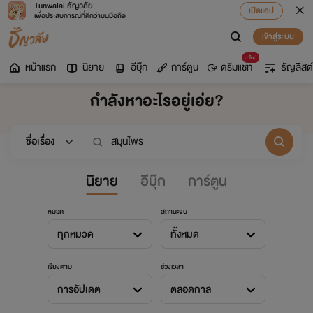
Tunwalai ธัญวลัย
เปิดแอป
เพื่อประสบการณ์ที่ดีกว่าบนมือถือ
เข้าสู่ระบบ
มาใหม่
หน้าแรก
นิยาย
อีบุ๊ก
การ์ตูน
ดรีมแชท
ธัญลิสต์
กำลังหาอะไรอยู่เอ่ย?
นิยาย
อีบุ๊ก
การ์ตูน
หมวด
สถานะจบ
ทุกหมวด
ทั้งหมด
เรียงตาม
ช่วงเวลา
การอัปเดต
ตลอดกาล