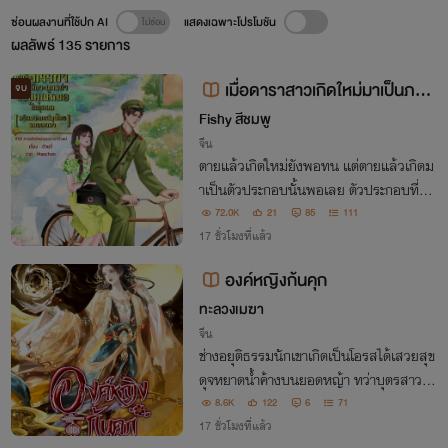
ซ่อนผลงานที่ใช้ปก AI
แสดงเฉพาะโปรโมชัน
ผลลัพธ์
135
รายการ
เมื่อดาราสาวเกิดใหม่มาเป็นภรร
จบ
ยาที่ถูกหย่าของคุณหมอในยุค80 (พ
Fishy สีชมพู
ร้อมระบบสมุนไพรหมอเทวดา)
จีน
ตายแล้วเกิดใหม่ยังพอทน แต่ตายแล้วเกิดม
าเป็นตัวประกอบนั้นพอเลย ตัวประกอบที่ต้อ
งตายเพราะไปแยกคู่รักออกจากกัน ในเมื่อรู้ว่
72.0K
21
85
111
าต้องตายในตอนจบ แล้วเธอจะโง่ไปแยกเขา
17 ชั่วโมงที่แล้ว
ทำไม ใครอยากรักใครก็รักไปส่วนฉันคนนี้จะ
องค์หญิงก้นคุก
หาเงิน
ทะลวงเมฆา
จีน
ช่างอยุติธรรมนักเขาเกิดเป็นโอรสได้เสวยสุข
ดุจหยาดน้ำค้างบนยอดหญ้า ทว่าบุตรสาวเช่
นข้ากลับถูกทิ้งขว้างให้มอดม้วยในคุกลับใต้
8.6K
122
6
71
บัลลังก์
17 ชั่วโมงที่แล้ว