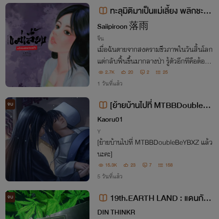
ทะลุมิติมาเป็นแม่เลี้ยง พลิกชะตา
ครอบครัว
Saiipiroon 落雨
จีน
เมื่อฉันตายจากสงครามชีวภาพในวันสิ้นโลก
แต่กลับฟื้นขึ้นมากลางป่า รู้ตัวอีกทีคือต้องแ
ต่งกับคนพิการที่มีลูกติดฝาแฝด! นี่ยิ่งกว่าเจ
2.7K
20
2
25
อสงครามอีก! หญิงโสดอย่างฉันอยู่ดีๆ ดันมี
1 วันที่แล้ว
ลูกเลี้ยงและสามีอย่างงั้นเหรอ!?
[ย้ายบ้านไปที่ MTBBDoubleBe
จบ
YBXZ แล้วนะคะ]
Kaoru01
Y
[ย้ายบ้านไปที่ MTBBDoubleBeYBXZ แล้ว
นะคะ]
15.3K
23
7
158
5 วันที่แล้ว
19th.EARTH LAND : แดนกัญ
จบ
ชา (2เล่มจบ)
DIN THINKR