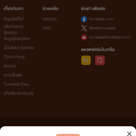
เกี่ยวกับเรา
ช่วยเหลือ
ช่องทางติดต่อ
ธัญวลัยคือ?
บทความ
tunwalai.com
นโยบายการ
FAQ
@webtunwalai
คุ้มครอง
tunwalai@ookbee.com
ข้อมูลส่วนบุคคล
เงื่อนไขและข้อตกลง
แพลตฟอร์มในเครือ
Third-Party
Notice
ดาวน์โหลด
Tunwalai Easy
(สำหรับ Android)
ข้อความที่ท่านได้อ่านจากเว็บไซต์นี้เกิดจากการเขียนโดยสาธารณชนและเผยแพร่โดยอัตโนมัติ ผู้ดูแล