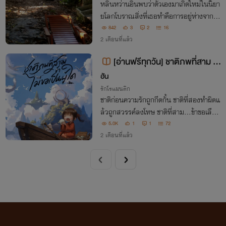
หลินหว่านอินพบว่าตัวเองมาเกิดใหม่ในนิยา
ยโลกโบราณสิ่งที่เธอทำคือการอยู่ห่างจากตัว
เอกและมีชีวิตที่ดีให้สมกับได้เกิดใหม่เป็นอง
842
3
2
16
ค์หญิงน้อย
2 เดือนที่แล้ว
[อ่านฟรีทุกวัน] ชาติภพที่สาม ข้
าไม่ขอเป็นผู้ใด [มี E-Book ใน MEB]
ฮัน
รักโรแมนติก
ชาติก่อนความรักถูกกีดกั้น ชาติที่สองทำผิดแ
ล้วถูกสวรรค์ลงโทษ ชาติที่สาม…ข้าขอเลือก
ชะตาของตนเอง
5.0K
1
1
72
2 เดือนที่แล้ว