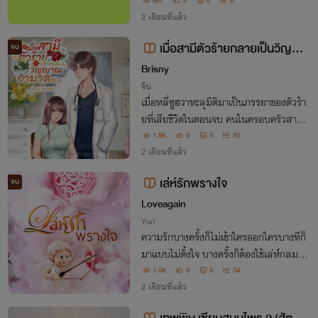
667
3
0
6
2 เดือนที่แล้ว
เมื่อสามีตัวร้ายกลายเป็นวิญญา
จบ
ณอาฆาต 60s
Brisny
จีน
เมื่อหลี่ซูฮวาทะลุมิติมาเป็นภรรยาของตัวร้า
ยที่เสียชีวิตในตอนจบ คนในครอบครัวสามีพ
ากันเสียชีวิต เหลือแค่เธอที่กลายเป็นแม่ม่าย
1.9K
6
3
50
ต้องเลี้ยงลูกให้รอดในยุค 60 แต่แล้วชีวิตที่แ
2 เดือนที่แล้ว
สนลำบากก็เกิดเหตุการณ์แปลกๆขึ้น!
เล่ห์รักพรางใจ
จบ
Loveagain
Yuri
ความรักบางครั้งก็ไม่เข้าใครออกใครบางทีก็
มาแบบไม่ตั้งใจ บางครั้งก็ต้องใช้เล่ห์กลมนต์
รักเพื่อให้ได้หัวใจใครบางคนมาครอบครอง
1.0K
0
0
34
2 เดือนที่แล้ว