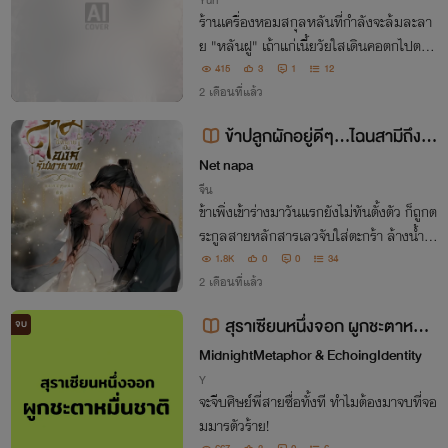
Yuri
ร้านเครื่องหอมสกุลหลันที่กำลังจะล้มละลา
ย "หลันฝู" เถ้าแก่เนี้ยวัยใสเดินคอตกไปตลา
ดค้าทาสเพื่อซื้อแรงงาน แต่สะดุดตากับ "เห
415
3
1
12
มยเซียง" หญิงขอทานรูปร่างผอมบางที่กำลั
2 เดือนที่แล้ว
งถูกรังแก
ข้าปลูกผักอยู่ดีๆ...ไฉนสามีถึงก
ลายเป็นองค์รัชทายาท
Net napa
จีน
ข้าเพิ่งเข้าร่างมาวันแรกยังไม่ทันตั้งตัว ก็ถูกต
ระกูลสายหลักสารเลวจับใส่ตะกร้า ล้างน้ำล้
างเนื้อเตรียมส่งไปแต่งงานเป็นอนุภรรยาคน
1.8K
0
0
34
ที่สี่ของตาแก่หัวหน้าหมู่บ้านตัณหากลับ...
2 เดือนที่แล้ว
นี่มันเรื่องบ้าอันใดกันฮะสวรรค์?
สุราเซียนหนึ่งจอก ผูกชะตาหมื่น
จบ
ชาติ
MidnightMetaphor & EchoingIdentity
Y
จะจีบศิษย์พี่สายซื่อทั้งที ทำไมต้องมาจบที่จอ
มมารตัวร้าย!