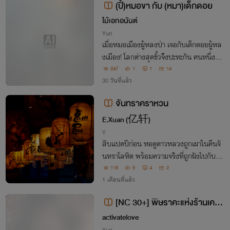
(ปี้)หมอขา กับ (หมา)เด็กดอย
ไม้เอกอนันต์
Yuri
เมื่อหมอเมืองผู้หลงป่า เจอกับเด็กดอยผู้หล
งเมือง! โลกต่างสุดขั้วจึงปะทะกัน คนหนึ่งมีทุ
กสิ่งแต่ใจปิดตาย อีกคนไร้ทุกอย่างแต่ใจรักจ
247
1
1
14
ริง ความรักฮาละมุนกรุ่นกลิ่นสมุนไพรจึงค่อ
30 วันที่แล้ว
ยๆ ก
จันทราคราหวน
E.Xuan (亿轩)
Y
สิบแปดปีก่อน หอดูดาวหลวงถูกเผาในคืนจั
นทราโลหิต พร้อมความจริงที่ถูกฝังไปกับผู้ต
าย เมื่อจันทราคราหวนคืนอีกครั้ง ศพจึงเริ่มเ
118
5
4
2
อ่ยความลับที่ไม่เคยถูกลืม
1 เดือนที่แล้ว
[NC 30+] พิษราคะแห่งร้านเครื่อ
จบ
งหอม
activatelove