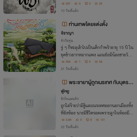
ต้องสงสัย โรคปริศนาที่ถูกลบจากตำรา และ
237
0
0
20
ศพที่ยังคงมีรอยยิ้มอยู่บนใบหน้า...
10 วันที่แล้ว
ท่านเทพโดยแต่งตั้ง
จีราญา
รักวัยรุ่น
จู่ ๆ ก็ทะลุเข้าไปเป็นเด็กกำพร้าอายุ 15 ปี ใน
ยุคข้าวยากหมากแพง แถมยังมีน้องชายวัย
3 ขวบให้เลี้ยงดูอีก
254
1
0
34
21 วันที่แล้ว
พระชายาผู้ถูกเนรเทศ กับบุตรเท
จบ
พแห่งโชคลาภ
ฟู่หยู
รักโรแมนติก
ถูกใส่ร้ายว่ามีชู้และเนรเทศออกนอกเมืองทั้ง
ที่ยังท้อง นางมีชีวิตรอดเพราะลูกในท้องมีส่
วนช่วยให้นางได้รับโชคลาภต่อเนื่องมา เมื่อโ
3.8K
0
9
121
รคระบาดร้ายแรงแพร่กระจายทั่วเมือง นางก
22 วันที่แล้ว
ลับเป็นคนเดียวที่คิดค้นยารักษาได้