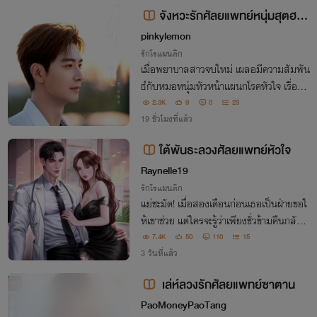
จังหวะรักศัลยแพทย์หนุ่มสุตฮอ
ต Rhythm of love
pinkylemon
รักโรแมนติก
เมื่อพยาบาลสาวจบใหม่ เผลอมีความสัมพัน
ธ์กับหมอหนุ่มหัวหน้าแผนกโรคหัวใจ เรื่องร
าวจะเป็นอย่างไรต่อ "ก็แค่เรื่องคืนเดียว ก็เห
2.3K
9
0
23
มือนหลายคืนที่คุณนอนฝันนอนละเมอถึงห
19 ชั่วโมงที่แล้ว
วยนั่นแหละค่ะ ตื่นเช้ามาก็ลืมค่ะ"
ใต้พันธะลวงศัลยแพทย์หัวใจ
Raynelle19
รักโรแมนติก
แย่ชะมัด! เมื่อสองเดือนก่อนเธอเป็นฝ่ายขอใ
ห้เขาช่วย แต่ใครจะรู้ว่าเพียงชั่วข้ามคืนกลับ
นำไปสู่สถานะสามี-ภรรยา ภายใต้พันธะลวง
7.4K
50
110
15
ของเขาเป็นเวลา 1 ปี ทว่าความรู้สึกที่ไม่ควร
3 วันที่แล้ว
เกิดมันกลับถลำลึกขึ้นเรื่อย ๆ น่ะสิ
เล่ห์ลวงรักศัลยแพทย์ซาตาน
จบ
PaoMoneyPaoTang