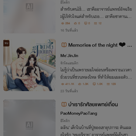
อีโรติก
สำหรับคนไข้... เขาคืออาจารย์แพทย์อัจฉริย
ะผู้ไร้หัวใจแต่สำหรับเธอ... เขาคือซาตานเจ้าเ
ล่ห์ ผู้ชายคนแรก คนเดียว และเจ้าของชีวิตที่เ
284
0
0
12
ธอหนีไม่เคยพ้น" เพราะรัก 'นรี' ยอมเป็นคน
16 วันที่แล้ว
ในเงามืดของ 'หมอภีม' มาตลอด 2 ปี
จบ
Memories of the night ❤️ ด
วงใจภูบดินทร์
Me'JinJin
รักโรแมนติก
ไม่รู้ว่าเป็นเพราะผมใจอ่อนหรือเพราะแววตา
ยั่วยวนที่ชวนหลงใหล ที่ทำให้ผมเผลอตัวป
ล่อยตัวปล่อยใจให้ความรู้สึกหิวกระหายอยู่เ
411.1K
1.3K
1.0K
129
หนือการควบคุม
23 วันที่แล้ว
บำเรารักศัลยแพทย์เถื่อน
จบ
PaoMoneyPaoTang
อีโรติก
ลลิน’ เด็กในบ้านที่ปู่ของเขาอุปการะ ดันเผล
อใจรัก ‘หมอจิรายุ’ อาจารย์แพทย์ผู้เย็นชา เธ