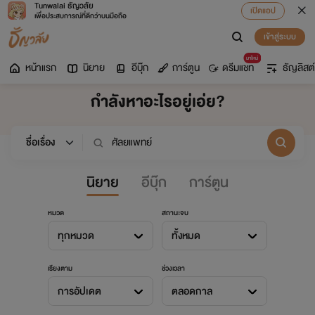
Tunwalai ธัญวลัย
เปิดแอป
เพื่อประสบการณ์ที่ดีกว่าบนมือถือ
เข้าสู่ระบบ
มาใหม่
หน้าแรก
นิยาย
อีบุ๊ก
การ์ตูน
ดรีมแชท
ธัญลิสต์
กำลังหาอะไรอยู่เอ่ย?
นิยาย
อีบุ๊ก
การ์ตูน
หมวด
สถานะจบ
ทุกหมวด
ทั้งหมด
เรียงตาม
ช่วงเวลา
การอัปเดต
ตลอดกาล