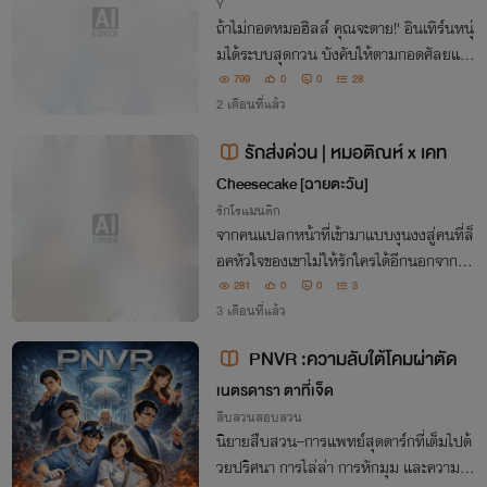
Y
ถ้าไม่กอดหมอฮิลล์ คุณจะตาย!' อินเทิร์นหนุ่
มได้ระบบสุดกวน บังคับให้ตามกอดศัลยแพ
ทย์จอมโหดเพื่อต่อเวลาชีวิต ภารกิจเอาตัวรอ
799
0
0
28
2 เดือนที่แล้ว
ดที่เดิมพันด้วยหัวใจจึงเริ่มขึ้น! 🩺💖
รักส่งด่วน | หมอติณห์ x เคท
Cheesecake [ฉายตะวัน]
รักโรแมนติก
จากคนแปลกหน้าที่เข้ามาแบบงุนงงสู่คนที่ล็
อคหัวใจของเขาไม่ให้รักใครได้อีกนอกจากเธ
อ
281
0
0
3
3 เดือนที่แล้ว
PNVR :ความลับใต้โคมผ่าตัด
เนตรดารา ตาที่เจ็ด
สืบสวนสอบสวน
นิยายสืบสวน–การแพทย์สุดดาร์กที่เต็มไปด้
วยปริศนา การไล่ล่า การหักมุม และความลั