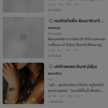
อยอมมอบทุกอย่างให้เขาแม้กระทั่งร่างกายใ
271
0
0
17
นฐานะ “คู่นอนลับๆ” หัวใจที่แหลกสลาย เธ
26 วันที่แล้ว
อจึงเลือกที่จะหอบลูกในท้องหนีไป
หมอไทยใจเด็ด ต้องมารักษาใจท่
านอ๋องทรราชสายซึน
sukanya
รักโรแมนติก
ศัลยแพทย์สาวจากห้อง ER หัวใจวายตายเพ
ราะขึ้นเวร 48 ชั่วโมง! ลืมตาอีกทีดันมาอยู่ใน
ร่าง ‘ไป๋เหลียน’ พระชายาบรรณาการของ ‘ชิ
48
0
0
4
นอ๋องตงฟางลู่’ ทรราชวิปลาสที่กำลังจะปาด
30 วันที่แล้ว
คอตัวเองตายต่อหน้า!
เล่ห์รักพรพระอินทร์ (มีดุ้น)
พราวทิวา
Yuri
“แล้ว...คุณอินทร์อยากได้อะไร หนูนิดจะให้
ทุกอย่างเลยค่ะ” ในนาทีที่สิ้นน้ำเสียงอันสด
ใส ร่างผอมเพรียวของหญิงสาววัยสิบเก้าปี
1.8K
3
0
31
ก็ถูกประคองลงบนเตียงนอนอันหนานุ่ม
1 เดือนที่แล้ว