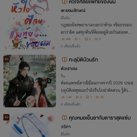
หัวใจศัลยแพทย์ของผม
พะยอมลักษณ์
อีโรติก
กฎของโรงพยาบาลบอกว่าห้าม จริยธรรมบ
อกว่าผิด แต่ทุกคืนที่ต้องอยู่ด้วยกันสองคน
ทั้งคู่รู้ดีว่า — มันสายเกินไปแล้ว
236
1
0
6
5 เดือนที่แล้ว
ทะลุมิติป่วนรัก
จบ
ตัวเราเอง
จีน
ศัลยแพทย์สาวฝีมือฉกาจจากปี 2026 ประส
บอุบัติเหตุขณะกำลังรีบไปผ่าตัดด่วน รู้ตัวอีก
ทีเธอก็มาอยู่ในร่างของบุตรสาวสายหลักขอ
1.4K
2
1
19
งตระกูลมู่ที่ถูกทอดทิ้งให้ไปเฝ้าศาลบรรพชน
6 เดือนที่แล้ว
ในชนบทเพียงเพราะดวงกาลกิณี
คุณหมอเย็นชากับดาราสุดแซ่บ
จบ
ววิภา
อีโรติก