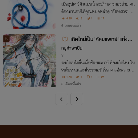
เมื่อซุปตาร์ตัวแม่หน้าคะมำกลางกองถ่าย จน
ต้องมานอนให้คุณหมอหน้าดุ ‘เปิดตรวจ’ ใน
ห้องพิเศษที่ห้ามพยาบาลเข้า! ความแสบของ
4.9K
3
1
17
แผลเริ่มหายไป แต่ความสยิวซ่านกลับเข้ามา
6 เดือนที่แล้ว
แทนที่ เมื่อนิ้วเรียวลูบไล้ใกล้จุดสงวน
เกิดใหม่เป็น"ศัลยแพทย์"แห่งยุค
จบ
จีนโบราณ(E-book)
หมูดำพาบิน
Y
จะเกิดอะไรขึ้นเมื่อศัลยแพทย์ ต้องเกิดใหม่ใน
จีนโบราณแถมโรงหมอที่ไร้อาจารย์เพราะเป็
นโรงหมอที่มีแต่เด็กกำพร้า .. แต่ไม่เป็นไรเพ
1.5K
1
1
25
ราะข้าจะเป็นอาจารย์ให้พวกเจ้าเอง
6 เดือนที่แล้ว