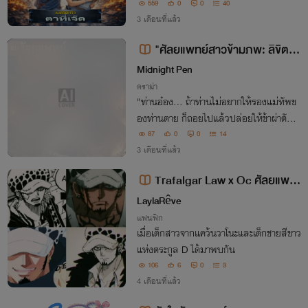
บที่โหดร้าย -- ถ้าคุณเปิดหน้าแรกเตรียมใจ
559
0
0
40
ไว้ให้ดี เพราะเมื่อคุณรู้ความจริงแล้ว คุณจะว
3 เดือนที่แล้ว
างมันไม่ลง
"ศัลยแพทย์สาวข้ามภพ: ลิขิตรั
จบ
กเลือดชโลมใจ"
Midnight Pen
ดราม่า
"ท่านอ๋อง... ถ้าท่านไม่อยากให้รองแม่ทัพข
องท่านตาย ก็ถอยไปแล้วปล่อยให้ข้าผ่าตัด!"
ต่อให้เขาจะเกลียดนางเข้าไส้ หรือมองนางเป็
87
0
0
14
นสายลับเลือดเย็น แต่วินาทีที่นางยื้อชีวิตคน
3 เดือนที่แล้ว
จากความตายท่ามกลางดงธนู
Trafalgar Law x Oc ศัลยแพท
ย์แห่งความตายกับนักดาบจอมวุ่น
LaylaRêve
แฟนฟิก
เมื่อเด็กสาวจากแคว้นวาโนะและเด็กชายสีขาว
แห่งตระกูล D ได้มาพบกัน
106
6
0
3
4 เดือนที่แล้ว