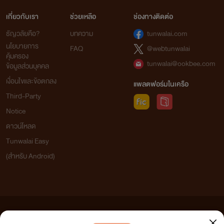
เกี่ยวกับเรา
ช่วยเหลือ
ช่องทางติดต่อ
ธัญวลัยคือ?
บทความ
tunwalai.com
นโยบายการ
FAQ
@webtunwalai
คุ้มครอง
tunwalai@ookbee.com
ข้อมูลส่วนบุคคล
เงื่อนไขและข้อตกลง
แพลตฟอร์มในเครือ
Third-Party
Notice
ดาวน์โหลด
Tunwalai Easy
(สำหรับ Android)
ข้อความที่ท่านได้อ่านจากเว็บไซต์นี้เกิดจากการเขียนโดยสาธารณชนและเผยแพร่โดยอัตโนมัติ ผู้ดูแล