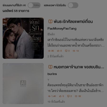
ซ่อนผลงานที่ใช้ปก AI
แสดงเฉพาะโปรโมชัน
ผลลัพธ์
58
รายการ
พันธะรักศัลยแพทย์เถื่อน
จบ
PaoMoneyPaoTang
อีโรติก
เขากักขังเธอไว้ในกรงขังแห่งความเกลียดชัง
ใช้เรือนร่างและหยาดน้ำตาเป็นเครื่องระบาย
ความแค้น กว่าจะรู้ตัว นกน้อยในกรงได้บินห
96
0
0
14
นีพร้อมกับหัวใจที่บอบช้ำเหลือไว้เพียงความ
2 ชั่วโมงที่แล้ว
ว่างเปล่า
หมอเทวดาข้ามภพ ขอสยบชินอ๋
องไร้ใจ
burins
Y
ศัลยแพทย์ทะลุมิติมาเป็นชายาชินอ๋องขาพิก
าร ใครว่าต้องยอมตาย? เข็มเงินในมือข้าจะรั
กษาขาให้ท่าน แลกกับอำนาจหนุนหลังตบเก
1.4K
0
2
38
รียนคนชั่วทั้งเมืองหลวง!
19 ชั่วโมงที่แล้ว