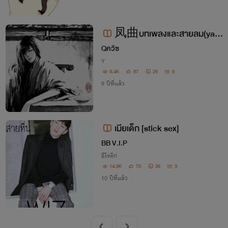
凤曲บทเพลงและสายลม(yao
i)
Qควิซ
Y
9.4K
87
25
9
9 ปีที่แล้ว
เมียเด็ก [stick sex]
BB V.I.P
อีโรติก
14.9K
70
26
3
10 ปีที่แล้ว