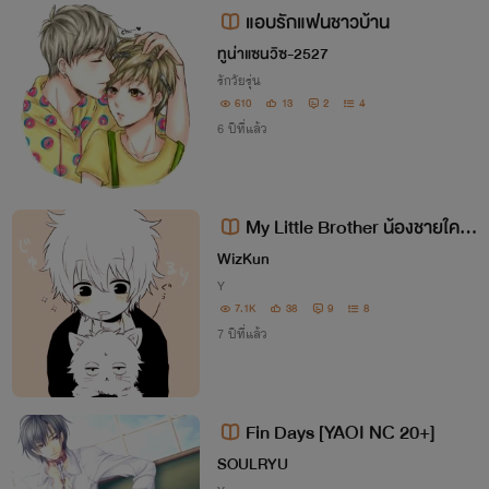
แอบรักแฟนชาวบ้าน
ทูน่าแซนวิซ-2527
รักวัยรุ่น
610
13
2
4
6 ปีที่แล้ว
My Little Brother น้องชายใครไ
ม่รู้...น่ารักซะไม่มี
WizKun
Y
7.1K
38
9
8
7 ปีที่แล้ว
Fin Days [YAOI NC 20+]
SOULRYU