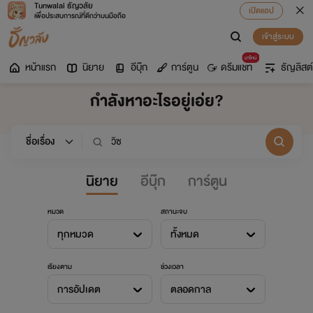
Tunwalai ธัญวลัย
เปิดแอป
เพื่อประสบการณ์ที่ดีกว่าบนมือถือ
เข้าสู่ระบบ
มาใหม่
หน้าแรก
นิยาย
อีบุ๊ก
การ์ตูน
ดรีมแชท
ธัญลิสต์
กำลังหาอะไรอยู่เอ่ย?
นิยาย
อีบุ๊ก
การ์ตูน
หมวด
สถานะจบ
ทุกหมวด
ทั้งหมด
เรียงตาม
ช่วงเวลา
การอัปเดต
ตลอดกาล