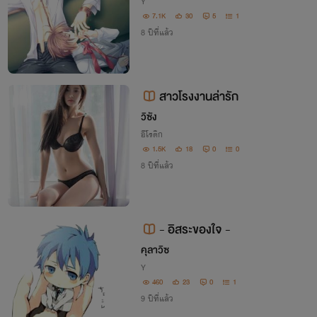
Y
7.1K
30
5
1
8 ปีที่แล้ว
สาวโรงงานล่ารัก
วิซัง
อีโรติก
1.5K
18
0
0
8 ปีที่แล้ว
- อิสระของใจ -
คุลาวิซ
Y
460
23
0
1
9 ปีที่แล้ว