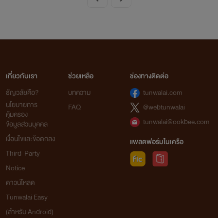
เกี่ยวกับเรา
ช่วยเหลือ
ช่องทางติดต่อ
ธัญวลัยคือ?
บทความ
tunwalai.com
นโยบายการ
FAQ
@webtunwalai
คุ้มครอง
tunwalai@ookbee.com
ข้อมูลส่วนบุคคล
เงื่อนไขและข้อตกลง
แพลตฟอร์มในเครือ
Third-Party
Notice
ดาวน์โหลด
Tunwalai Easy
(สำหรับ Android)