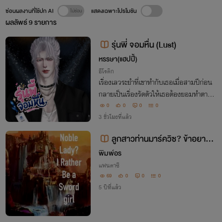
ซ่อนผลงานที่ใช้ปก AI
แสดงเฉพาะโปรโมชัน
ผลลัพธ์
9
รายการ
รุ่นพี่ จอมหื่น (Lust)
หรรษา(แฮปปี้)
อีโรติก
เรื่องเลวระยำที่เขาทำกับเธอเมื่อสามปีก่อน
กลายเป็นเรื่องรัดตัวให้เธอต้องยอมทำตามเ
ขาทุกอย่าง! “หยุดพูด เมื่อสามปีก่อนคืออะไร
0
0
0
0
ฉันจำไม่ได้”/ “ถ้าจำเรื่องเมื่อสามปีก่อนไม่ได้
3 ชั่วโมงที่แล้ว
จริงๆ จะแฉะไวแบบนี้หรือ”
ลูกสาวท่านมาร์ควิซ? ข้าอยากเ
ป็นนักดาบมากกว่า
พิมพ์อร
แฟนตาซี
69
0
0
0
5 ปีที่แล้ว