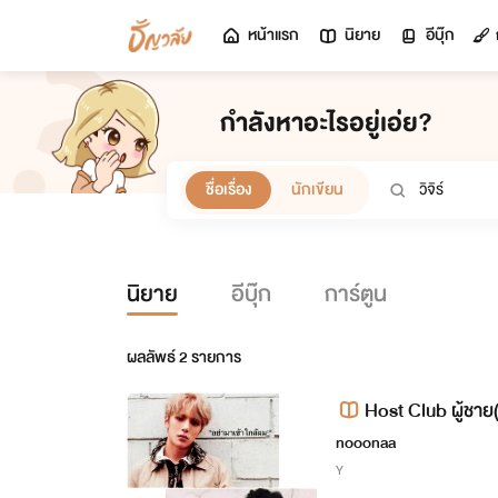
หน้าแรก
นิยาย
อีบุ๊ก
กำลังหาอะไรอยู่เอ่ย?
ชื่อเรื่อง
นักเขียน
นิยาย
อีบุ๊ก
การ์ตูน
ผลลัพธ์
2
รายการ
Host Club ผู้ชาย
nooonaa
Y