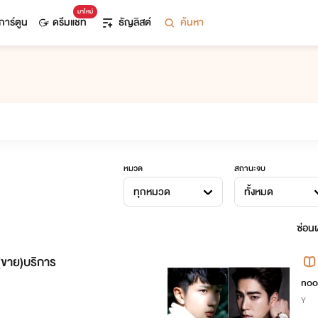
มาใหม่
การ์ตูน
ดรีมแชท
ธัญลิสต์
ค้นหา
หมวด
สถานะจบ
ทุกหมวด
ทั้งหมด
ซ่อนผ
(ขาย)บริการ
noo
Y