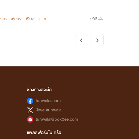
1.0K
127
51
9
7 ปีที่แล้ว
ช่องทางติดต่อ
tunwalai.com
@webtunwalai
tunwalai@ookbee.com
แพลตฟอร์มในเครือ