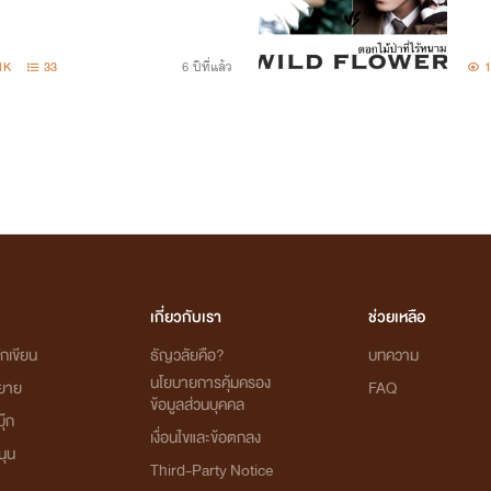
1K
33
6 ปีที่แล้ว
1
เกี่ยวกับเรา
ช่วยเหลือ
กเขียน
ธัญวลัยคือ?
บทความ
นโยบายการคุ้มครอง
ิยาย
FAQ
ข้อมูลส่วนบุคคล
ุ๊ก
เงื่อนไขและข้อตกลง
นุน
Third-Party Notice