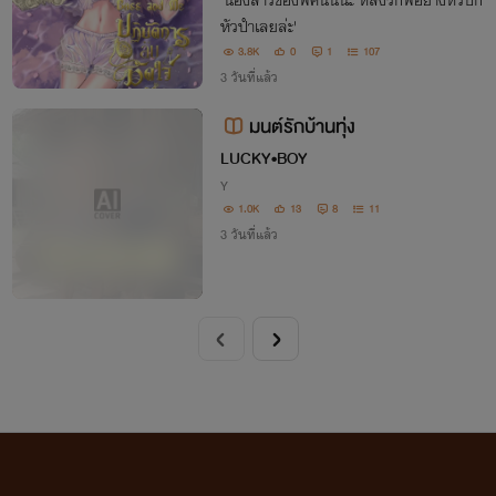
'น้องสาวของพี่คนนี้น่ะ หลงรักพี่อย่างหัวปัก
หัวปำเลยล่ะ'
3.8K
0
1
107
3 วันที่แล้ว
มนต์รักบ้านทุ่ง
LUCKY•BOY
Y
1.0K
13
8
11
3 วันที่แล้ว