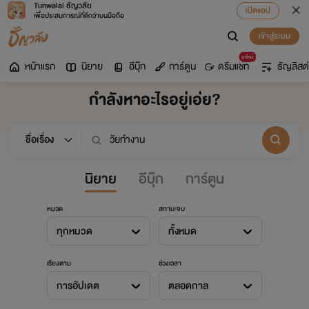
Tunwalai ธัญวลัย
เปิดแอป
เพื่อประสบการณ์ที่ดีกว่าบนมือถือ
เข้าสู่ระบบ
มาใหม่
หน้าแรก
นิยาย
อีบุ๊ก
การ์ตูน
ดรีมแชท
ธัญลิสต์
กำลังหาอะไรอยู่เอ่ย?
นิยาย
อีบุ๊ก
การ์ตูน
หมวด
สถานะจบ
ทุกหมวด
ทั้งหมด
เรียงตาม
ช่วงเวลา
การอัปเดต
ตลอดกาล