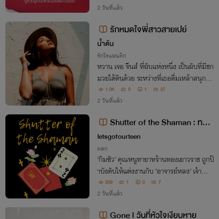
สมองสั่งให้มองคนใหม่ที่น่าจะ ‘ใช่’ แต่หัวใจ
2 วันที่แล้ว
ดันอยาก ‘เติมเกย์!’
รักหมดใจพี่สาวสายเปย์
น้ำต้น
รักโรแมนติก
หวาน เจอ จีนส์ ที่ผับแห่งหนึ่ง เป็นผับที่มีชก
มวยใต้ดินด้วย ระหว่างที่เธอดื่มเหล้าสนุกกับ
เพื่อน ก็มีรายการชกมวยขึ้น มีการพนันของ
1.0K
0
1
27
แต่ละฝั่ง และเธอเลือกพนันฝั่งจีนส์ ทั้งๆที่เค้
2 วันที่แล้ว
าเกือบจะแพ้อยู่แล้ว...
Shutter of the Shaman : ทรง
นี้ คุณหนูร้านทองขอจอง
letsgofourteen
ตลก
‘กิมซัว’ คุณหนูทายาทร้านทองเยาวราช ถูกป๊
าบังคับให้แต่งงานกับ ‘อาจารย์หลง’ เจ้าสำนั
กทรงจอมลวงโลกที่วันๆ เอาแต่หลอกเงินชา
239
1
0
7
วบ้าน เหอะ คุณหนูเจนซีแต่งกับหมอผีเนี่ยน
2 วันที่แล้ว
ะ เทสเสียหมด ให้เลยอะ
Gone I วันที่หัวใจเงียบหาย