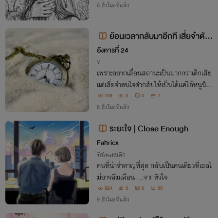
6 ชั่วโมงที่แล้ว
ย้อนเวลากลับมาอีกที เสี่ยจ๋าตัว
ดีก็เปลี่ยนไป?
อังคารที่ 24
Y
เพราะอยากเลื่อนสถานะเป็นมากกว่าเด็กเสี่ย
แต่เสี่ยจ๋าคนใจดำกลับให้เป็นได้แค่ไอ้หนูนัมเ
บอร์วันวิชยุตม์จึงขอลาจากมาเริ่มต้นชีวิตให
109
0
0
7
ม่ แต่ใครจะไปคิดว่าเขาจะได้เริ่มต้น "ชีวิตใหม
8 ชั่วโมงที่แล้ว
่" อีกครั้งจริง ๆ อย่างนี้กัน
ระยะใจ | Close Enough
Fahricx
รักโรแมนติก
คนที่น่ารำคาญที่สุด กลับเป็นคนเดียวที่เธอไ
ม่อาจลืมเลือน ...จากหัวใจ
824
0
0
30
9 ชั่วโมงที่แล้ว