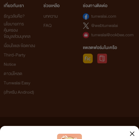
เกี่ยวกับเรา
ช่วยเหลือ
ช่องทางติดต่อ
ธัญวลัยคือ?
บทความ
tunwalai.com
นโยบายการ
FAQ
@webtunwalai
คุ้มครอง
tunwalai@ookbee.com
ข้อมูลส่วนบุคคล
เงื่อนไขและข้อตกลง
แพลตฟอร์มในเครือ
Third-Party
Notice
ดาวน์โหลด
Tunwalai Easy
(สำหรับ Android)
ข้อความที่ท่านได้อ่านจากเว็บไซต์นี้เกิดจากการเขียนโดยสาธารณชนและเผยแพร่โดยอัตโนมัติ ผู้ดูแล
เว็บไซต์แห่งนี้ไม่ได้เห็นด้วยและไม่ขอรับผิดชอบต่อข้อความใดๆ ทั้งสิ้น ดังนั้นผู้อ่านทุกท่านโปรดใช้