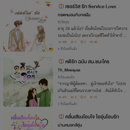
เซอร์วิส รัก Service Love
กอดหมอนกับทอฝัน
รักวัยรุ่น
อายุ 28 แล้วไง? เริ่มต้นใหม่ในวงการวิศวกร
รมจะเป็นไรไป! เพราะวิกฤตชีวิตทำให้‘ตาร์’ต้
องเข้าสู่โลกเครื่องจักร หน้าที่ของเธอคือปิดดี
420
0
0
45
ลงานเซอร์วิส แต่ด่านหินที่สุดไม่ใช่คู่แข่งแต่เ
4 ชั่วโมงที่แล้ว
ป็นวิศวกรหนุ่มรุ่นน้อง
คดีรัก ฉบับ สน.ชนะใคร
Th_Mesayaa
รักโรแมนติก
"จากญาติผู้ต้องหา...สู่เจ้าของหัวใจ" "ไปปร
ะกันตัวแม่ที่โดนรวบคาวงไพ่...ดันได้หัวใจผู้ก
องคนใหม่กลับมาแบบงงๆ"
401
2
0
31
4 ชั่วโมงที่แล้ว
คลื่นเสียงโอบใจ ไออุ่นโอบรัก
ม่านหมอกสีอุ่น