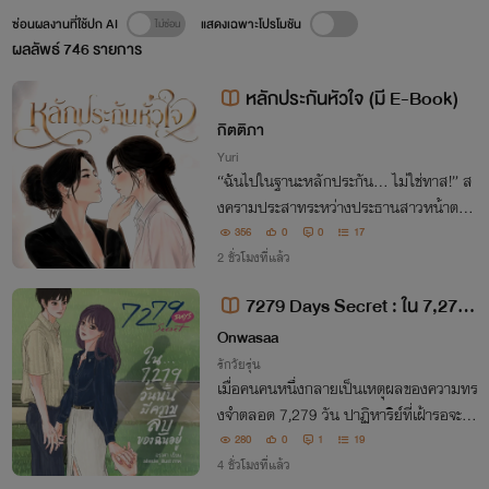
ซ่อนผลงานที่ใช้ปก AI
แสดงเฉพาะโปรโมชัน
ผลลัพธ์
746
รายการ
หลักประกันหัวใจ (มี E-Book)
กิตติภา
Yuri
“ฉันไปในฐานะหลักประกัน… ไม่ใช่ทาส!” ส
งครามประสาทระหว่างประธานสาวหน้าตาย
กับเด็กดื้อยี่สิบสี่ชั่วโมงในคฤหาสน์ที่มืดมน
356
0
0
17
กำแพงน้ำแข็งที่เคยหนาแน่นกำลังจะละลาย
2 ชั่วโมงที่แล้ว
ลงเพราะความใกล้ชิด
7279 Days Secret : ใน 7,279
วันนั้นมีความลับของฉันอยู่ (E-Boo
Onwasaa
k ลงหลังปรับเนื้อหาค่ะ)
รักวัยรุ่น
เมื่อคนคนหนึ่งกลายเป็นเหตุผลของความทร
งจำตลอด 7,279 วัน ปาฏิหาริย์ที่เฝ้ารอจะพ
าหัวใจที่เติบโตขึ้น ไปพบกับความหมายของค
280
0
1
19
วามรักแบบไหน
4 ชั่วโมงที่แล้ว