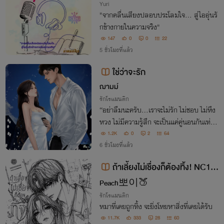
Yuri
"จากคลื่นเสียงปลอบประโลมใจ... สู่ไออุ่นรั
กข้างกายในความจริง"
147
0
0
22
5 ชั่วโมงที่แล้ว
ใช่ว่าจะรัก
ฌามม์
รักโรแมนติก
“อย่าลืมนะครับ…เราจะไม่รัก ไม่ชอบ ไม่หึง
หวง ไม่มีความรู้สึก จะเป็นแค่คู่นอนกันเท่านั้
น ถ้าใครผิดข้อตกลง เรื่องของเราสองคนต้อ
1.2K
0
2
64
งจบทันที”
6 ชั่วโมงที่แล้ว
ถ้าเลี้ยงไม่เชื่องก็ต้องทิ้ง! NC18
+
Peach뽀이🍑
รักโรแมนติก
หมาที่เคยถูกทิ้ง จะยิ่งโหยหาสิ่งที่เคยได้รับ
11.7K
333
28
60