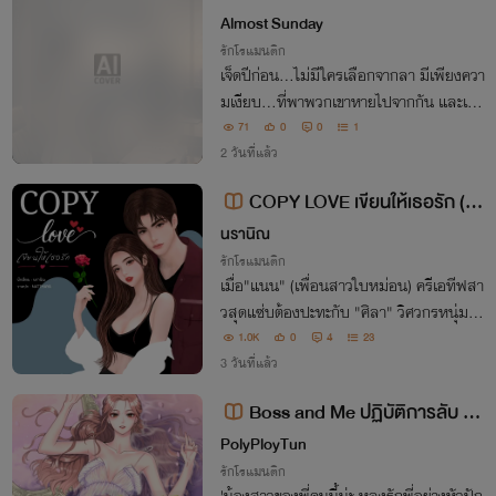
Almost Sunday
รักโรแมนติก
เจ็ดปีก่อน...ไม่มีใครเลือกจากลา มีเพียงควา
มเงียบ...ที่พาพวกเขาหายไปจากกัน และเมื่
อโชคชะตาพากลับมาอีกครั้ง คนที่คิดว่าหายไ
71
0
0
1
ปจากชีวิตแล้ว...กลับเป็นคนเดียวกับที่หัวใจ
2 วันที่แล้ว
ไม่เคยลืม
COPY LOVE เขียนให้เธอรัก (มี
E-Book)
นรานิณ
รักโรแมนติก
เมื่อ"แนน" (เพื่อนสาวใบหม่อน) ครีเอทีฟสา
วสุดแซ่บต้องปะทะกับ "ศิลา" วิศวกรหนุ่มห
น้าตายจอมดุ จากคู่กัดสู่คนคลั่งรักที่ยอมทุบ
1.0K
0
4
23
กำแพงคอนโดเพื่อเปย์เมีย! เตรียมพบกับคว
3 วันที่แล้ว
ามฟิน และ NC 8 ตอน ที่จะทำให้คุณใจบาง
Boss and Me ปฏิบัติการลับ มั
งง
ดใจบอส [รุ่น 3 : ลำดับที่ 4]
PolyPloyTun
รักโรแมนติก