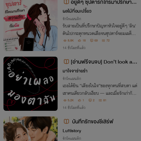
อยู่ดีๆ ซุปตาร์ก็โทรมาปรึกษาคว
ามรักกับฉัน (อ่านฟรีจนจบ)
ผลไม้ที่อมเปรี้ยว
รักโรแมนติก
รับสายเป็นที่ปรึกษาปัญหาหัวใจอยู่ดีๆ 'ลิน'
ดันไปกระตุกหนวดเสือจนซุปตาร์จอมเผด็จก
าร 'ไทเลอร์ ควิน' เปลี่ยนสถานะจาก 'คนคุยเ
8.8K
18
69
72
รื่องเพื่อน' มาตามจีบเธอแทนซะงั้น!
14 ชั่วโมงที่แล้ว
[อ่านฟรีจนจบ] Don’t look at
me (Unless you’re honest) อย่าเผ
มาโจจาร่ายรำ
ลอมองตาฉัน
รักโรแมนติก
เธอได้ยิน “เสียงในใจ”ของทุกคนที่สบตา แต่
เขาคนเดียวกลับเงียบ — และเมื่อรักเก่ากับค
นใหม่วนกลับมาพร้อมกัน เธอจะรู้ได้อย่างไร
5.2K
1
2
81
ว่าคนไหนพูดความจริง
14 ชั่วโมงที่แล้ว
บันทึกรักของชีเสิร์ฟ
Luftistory
รักโรแมนติก