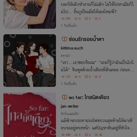
บอกให้เลิกทำงานก็ไม่เลิก ไล่ให้ไปหาเมียก็ไ
ม่ไป... งั้นกูเป็นเมียให้เองไหมพี่?
330
0
0
6
1 วันที่แล้ว
ซ่อนรักรอยน้ำตา
kittima such
ดราม่า
"เรา....เราชอบจินนะ" "เธอก็รู้ว่ามันเป็นไปไ
ม่ได้" จินพูดด้วยน้ำเสียงที่สั่นคลอ ก่อนจะเ
ดินออกไป
147
0
0
9
1 วันที่แล้ว
so far: ไกลนิดเดียว
jan-writer
รักโรแมนติก
แม้ฟ้าจะประทานรถไฟขบวนสุดท้ายให้มาเที
ยบรออยู่ตรงหน้า แต่ปัญหาดันอยู่ที่หัวใจไม่
สัมพันธ์กับสมอง เฮ้อ... จะให้ทำยังไง เมื่อ
498
0
0
46