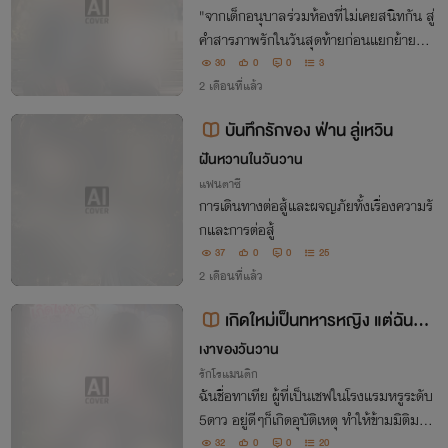
​"จากเด็กอนุบาลร่วมห้องที่ไม่เคยสนิทกัน สู่
คำสารภาพรักในวันสุดท้ายก่อนแยกย้ายหล
ายปีผ่านไป โลกเหวี่ยงให้เรากลับมาเจอกันอี
30
0
0
3
กครั้ง"..'ถ้ารู้ว่าตอนโตนายจะน่ารักขนาดนี้ ฉั
2 เดือนที่แล้ว
นน่าจะจีบนายตั้งแต่อยู่อนุบาลเเล้ว'
บันทึกรักของ ฟ่าน ลู่เหวิน
ฝันหวานในวันวาน
แฟนตาซี
การเดินทางต่อสู้และผจญภัยทั้งเรื่องความรั
กและการต่อสู้
37
0
0
25
2 เดือนที่แล้ว
เกิดใหม่เป็นทหารหญิง แต่ฉันอย
ากเปิดร้านอาหาร
เงาของวันวาน
รักโรแมนติก
ฉันชื่อทาเทีย ผู้ที่เป็นเชฟในโรงแรมหรูระดับ
5ดาว อยู่ดีๆก็เกิดอุบัติเหตุ ทำให้ข้ามมิติมาเนี่
ยนะ!!! การฝึกทหารอะไรกัน ชีวิตทั้งชีวิตฉันคื
32
0
0
20