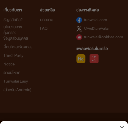
เกี่ยวกับเรา
ช่วยเหลือ
ช่องทางติดต่อ
ธัญวลัยคือ?
บทความ
tunwalai.com
นโยบายการ
FAQ
@webtunwalai
คุ้มครอง
tunwalai@ookbee.com
ข้อมูลส่วนบุคคล
เงื่อนไขและข้อตกลง
แพลตฟอร์มในเครือ
Third-Party
Notice
ดาวน์โหลด
Tunwalai Easy
(สำหรับ Android)
ข้อความที่ท่านได้อ่านจากเว็บไซต์นี้เกิดจากการเขียนโดยสาธารณชนและเผยแพร่โดยอัตโนมัติ ผู้ดูแล