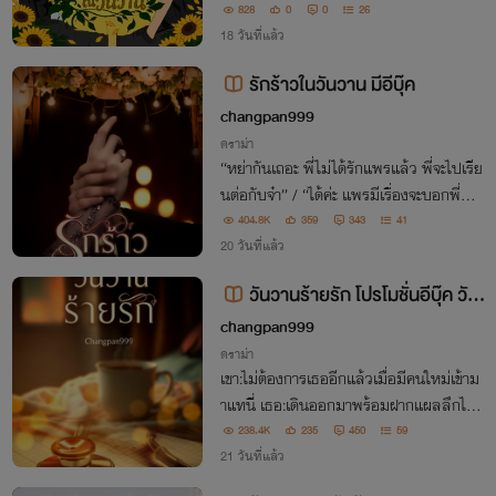
พื้นที่ในใจของฉันก็ยังคงมีให้เธอ...
828
0
0
26
18 วันที่แล้ว
รักร้าวในวันวาน มีอีบุ๊ค
changpan999
ดราม่า
“หย่ากันเถอะ พี่ไม่ได้รักแพรแล้ว พี่จะไปเรีย
นต่อกับจ๋า” / “ได้ค่ะ แพรมีเรื่องจะบอกพี่ภัท
รเหมือนกัน แพรกำลังท้อง และที่บอกก็แค่อ
404.8K
359
343
41
ยากให้พี่ได้รับรู้ แต่ไม่ได้ต้องการจะรั้งพี่ภัทรเ
20 วันที่แล้ว
อาไว้”
วันวานร้ายรัก โปรโมชั่นอีบุ๊ค วัน
สุดท้าย
changpan999
ดราม่า
เขา:ไม่ต้องการเธออีกแล้วเมื่อมีคนใหม่เข้าม
าแทนี่ เธอ:เดินออกมาพร้อมฝากแผลลึกไว้ก
ลางใจเขาอย่างไม่รู้ตัว ทว่าวันนี้เขากลับมา
238.4K
235
450
59
ทำทุกอย่างเพื่อทวงหัวใจเธอคืนอีกครั้ง
21 วันที่แล้ว