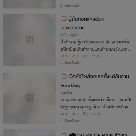
อการทำอาหารเท่านั้น!!!
2 เดือนที่แล้ว
ผู้สืบทอดแห่งชีวิต
เงาของวันวาน
รักโรแมนติก
คำทำนาย ผู้คนที่ต่างหวาดกลัว และมาพร้อ
มที่เหมือนกับคำสาปและคำอวยพรในเวลาเ
ดียวกัน
29
1
0
26
2 เดือนที่แล้ว
เมื่อหัวใจเลือกเธอตั้งแต่วันวาน
จบ
Rose Diary
แฟนฟิก
เขาแอบรักเธอมาตั้งแต่สมัยเรียน... ยอมปิด
บังฐานะมหาเศรษฐี เข้ามาเป็นเพียงพนักงาน
ธรรมดาในบริษัทเดียวกัน เพื่อคอยดูแลเธอ
92
0
0
12
จากระยะไกล แต่เมื่ออดีตคนรักของเธอกลับ
2 เดือนที่แล้ว
มา และความลับที่เขาซ่อนไว้กำลังถูกเปิดเผย
🌧️12 DAY OF RAIN รักเราใน