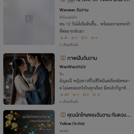
วันฝนพรำ พายุ×น้ำฟ้า
Wanwan วันวาน
รักโรแมนติก
ฝน 12 วันได้เริ่มต้นขึ้น...พร้อมความทรงจำ
ที่ค่อยๆกลับมา
45
0
0
5
2 เดือนที่แล้ว
ภาพฝันวันวาน
WanWan2522
จีน
อัญมณี หญิงสาวที่ในชีวิตมีแต่เรื่องผิดพลา
ด ไม่เคยสมหวังในทุกเรื่อง มีคนรักก็ถูกหักห
ล้ง เธอใช้ชีวิตโสดไปกับการทำงานหาเงิน แ
287
0
0
12
ละดูซีรี่ย์จีนที่เธอติดเข้าขั้นติดมาก จนอยากเ
4 เดือนที่แล้ว
กิดเป็นนางเอกในซีรี่ย์ที่ดู
คุณนักโทษของวันวาน กับดวงใจ
ของวันนี้
ํYellow Orchid
ดราม่า