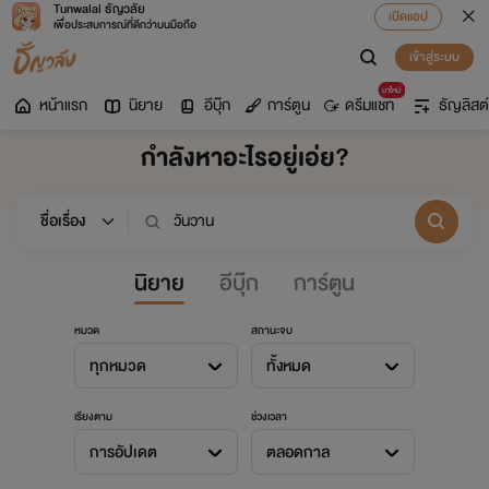
Tunwalai ธัญวลัย
เปิดแอป
เพื่อประสบการณ์ที่ดีกว่าบนมือถือ
เข้าสู่ระบบ
มาใหม่
หน้าแรก
นิยาย
อีบุ๊ก
การ์ตูน
ดรีมแชท
ธัญลิสต์
กำลังหาอะไรอยู่เอ่ย?
นิยาย
อีบุ๊ก
การ์ตูน
หมวด
สถานะจบ
ทุกหมวด
ทั้งหมด
เรียงตาม
ช่วงเวลา
การอัปเดต
ตลอดกาล