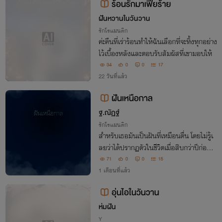
ร้อนรักมาเฟียร้าย
ฝันหวานในวันวาน
รักโรแมนติก
ค่ะคืนที่เร่าร้อนทำให้ฉันเลือกที่จะทิ้งทุกอย่าง
ไว้เบื้องหลังและตอบรับสัมผัสที่เขามอบให้
34
0
0
17
22 วันที่แล้ว
ฝันเหนือกาล
ฐ.ณัฏฐ์
รักโรแมนติก
สำหรับเธอมันเป็นฝันที่เหมือนตื่น โดยไม่รู้เ
ลยว่าได้ปรากฏตัวในชีวิตเมื่อสิบกว่าปีก่อนข
องเขา สำหรับเขามันเป็นตื่นที่เหมือนฝัน กา
71
0
0
15
รพบกันที่อธิบายไม่ได้ และหลักฐานจริงทิ้งไ
1 เดือนที่แล้ว
ว้เพียงหินร้าวก้อนหนึ่ง
อุ่นไอในวันวาน
ห่มฝัน
Y