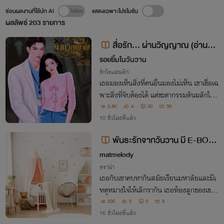
ซ่อนผลงานที่ใช้ปก AI
แสดงเฉพาะโปรโมชัน
ผลลัพธ์
203
รายการ
สื่อรัก...​ ผ่านวิญญาณ (อ่านฟรี
จบเรื่อง)
รอยยิ้มในวันวาน
รักโรแมนติก
เธอมองเห็นสิ่งที่คนอื่นมองไม่เห็น เขาเชื่อเฉ
พาะสิ่งที่จับต้องได้ แต่ชะตากรรมดันผลักให้
ทั้งสองมาอยู่ในโลกใบเดียวกัน
2.8K
4
30
38
10 ชั่วโมงที่แล้ว
พันธะรักจากวันวาน มี E-BOO
K
matmelody
ดราม่า
เธอกับเขาคบหากันสมัยเรียนมหาลัยและมีเ
หตุหมางใจให้เลิกรากัน เธอท้องลูกของเขาแ
ละไม่ได้ความจริง จนกระทั่งวนมาหาเจอกันอี
226
0
0
8
กครั้งในฐานะเจ้านายกับลูกน้อง
16 ชั่วโมงที่แล้ว