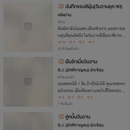
บันทึกของสีฝุ่น(วันวานยุค 90)
หลังม่าน
ทั่วไป
สัมผัสกลิ่นไอแดด เสียงหัวเราะ และความอ
บอุ่นที่คุณคิดถึง ในวันวานที่เข็มนาฬิกาหมุน
ช้ากว่าวันนี้...
22
0
0
6
20 ชั่วโมงที่แล้ว
ฝันรักเมื่อวันวาน
B.J. (มัฑศิกาญจน) นักเขียน
รักโรแมนติก
เธอขอพรได้ 1 ข้อ ถ้าเป็นไปได้ คุณจะขอพร
อะไรเหรอ เมื่อเพียงดาวเจอกับชีวิตครอบครั
วที่มีแม่สามีประสาทแดก สามีนอกใจไปเป็น
4
0
0
0
ชู้กับเมียชาวบ้าน เขาดีแต่ดีไม่เกินแม่ของเขา
7 วันที่แล้ว
เพียงดาวจึงขอพรหนึ่งข้อให้กับตัวเองในว
คู่หมั้นวันวาน
B.J. (มัฑศิกาญจน) นักเขียน