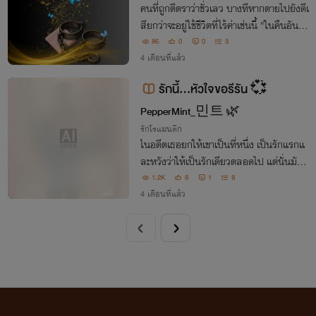
คนที่ถูกตีตราว่าชั่วเลว บางทีหากตายไปยังดีเ
สียกว่าจะอยู่ใช้ชีวิตที่ไร้ค่าเช่นนี้ "ในคืนอันมืด
มิด ข้าเห็นแสงนั้นจากเจ้า"
86
0
0
3
4 เดือนที่แล้ว
รักนี้…หัวใจขอรีรัน 💞
PepperMint_민트 🌿
รักโรแมนติก
ในอดีตเธอยกให้เขาเป็นที่หนึ่ง เป็นรักแรกแ
ละหวังว่าให้เป็นรักเดียวตลอดไป แต่นั่นมันคื
ออดีต…อดีตที่เธอไม่มีวันลืม ต่อให้อยากลืม
1.2K
8
1
8
แค่ไหนก็ตาม
4 เดือนที่แล้ว