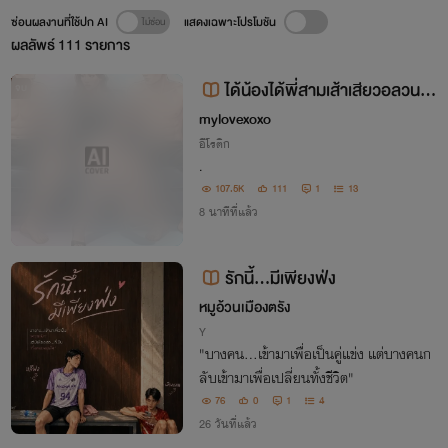
ซ่อนผลงานที่ใช้ปก AI
แสดงเฉพาะโปรโมชัน
ผลลัพธ์
111
รายการ
ได้น้องได้พี่สามเส้าเสียวอลวนN
จบ
c E-Book จบแล้ว
mylovexoxo
อีโรติก
.
107.5K
111
1
13
8 นาทีที่แล้ว
รักนี้...มีเพียงฟ่ง
หมูอ้วนเมืองตรัง
Y
"บางคน...เข้ามาเพื่อเป็นคู่แข่ง แต่บางคนก
ลับเข้ามาเพื่อเปลี่ยนทั้งชีวิต"
76
0
1
4
26 วันที่แล้ว