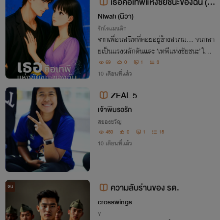
เธอคือเทพีแห่งชัยชนะของฉัน (G
oddess of Victory, My Only You)
Niwah (นิวา)
รักโรแมนติก
จากเพื่อนสนิทที่คอยอยู่ข้างสนาม… จนกลา
ยเป็นแรงผลักดันและ ‘เทพีแห่งชัยชนะ’ ในหั
วใจของเขา ความรักจึงเริ่มจากการอยู่เคียงข้า
69
0
1
3
งกันทุกวันธรรมดา
10 เดือนที่แล้ว
ZEAL 5
เจ้าพิมรอรัก
สยองขวัญ
450
0
1
15
10 เดือนที่แล้ว
ความลับร่านของ รด.
จบ
crosswings
Y