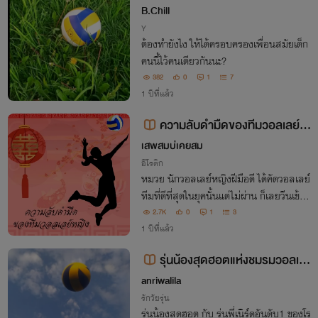
aoi]
B.Chill
Y
ต้องทำยังไง ให้ได้ครอบครองเพื่อนสมัยเด็ก
คนนี้ไว้คนเดียวกันนะ?
382
0
1
7
1 ปีที่แล้ว
ความลับดำมืดของทีมวอลเลย์ห
ญิง
เสพสมบ่เคยสม
อีโรติก
หมวย นักวอลเลย์หญิงฝีมือดี ได้คัดวอลเลย์
ทีมที่ดีที่สุดในยุคนั้นแต่ไม่ผ่าน ก็เลยวีนเข้าไ
ปโวยวาย ใครจะไปรู้ที่ทีมนี้เก่งที่สุดไม่ใช่แค่ฝี
2.7K
0
1
3
มือแต่ดันเป็นเพราะว่าเคล็ดลับทางด้านกาม
1 ปีที่แล้ว
มารมณ์จึงทำให้เป็นที่หนึ่ง
รุ่นน้องสุดฮอตแห่งชมรมวอลเล
ย์บอล
anriwalila
รักวัยรุ่น
รุ่นน้องสุดฮอต กับ รุ่นพี่เนิร์ดอันดับ1 ของโร