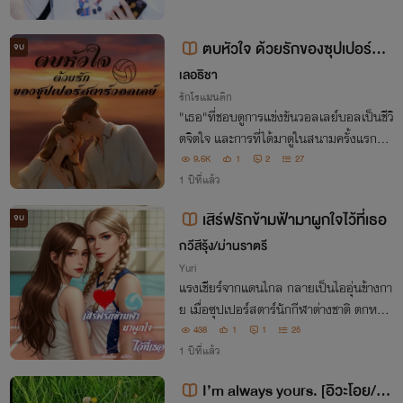
ตบหัวใจ ด้วยรักของซุปเปอร์สต
จบ
าร์วอลเลย์🏐(มีE-BOOK)
เลอธิชา
รักโรแมนติก
"เธอ"ที่ชอบดูการแข่งขันวอลเลย์บอลเป็นชีวิ
ตจิตใจ และการที่ได้มาดูในสนามครั้งแรกที่อิ
ตาลี ไม่คิดว่าชีวิตของเธอจะเปลี่ยนไปเมื่อได้
9.6K
1
2
27
พบเจอกับ"เขา"
1 ปีที่แล้ว
เสิร์ฟรักข้ามฟ้ามาผูกใจไว้ที่เธอ
จบ
กวีสีรุ้ง/ม่านราตรี
Yuri
แรงเชียร์จากแดนไกล กลายเป็นไออุ่นข้างกา
ย เมื่อซุปเปอร์สตาร์นักกีฬาต่างชาติ ตกหลุม
รักแฟนคลับชาวไทย เรื่องราวรักข้ามทวีปที่เ
438
1
1
25
ริ่มต้นในสนาม
1 ปีที่แล้ว
I’m always yours. [อิวะโอย/Iw