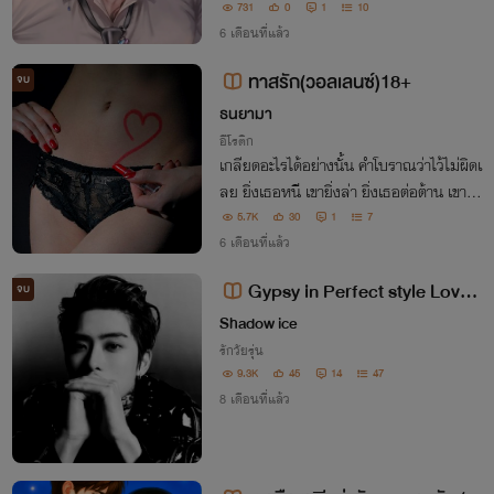
731
0
1
10
6 เดือนที่แล้ว
ทาสรัก(วอลเลนซ์)18+
จบ
ธนยามา
อีโรติก
เกลียดอะไรได้อย่างนั้น คำโบราณว่าไว้ไม่ผิดเ
ลย ยิ่งเธอหนี เขายิ่งล่า ยิ่งเธอต่อต้าน เขาก็
ยิ่งอยากลอง
5.7K
30
1
7
6 เดือนที่แล้ว
Gypsy in Perfect style Lover
จบ
Guy 20+ VOLUME x ME'R
Shadow ice
รักวัยรุ่น
9.3K
45
14
47
8 เดือนที่แล้ว