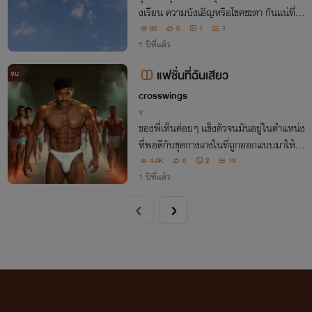
งเรียน ความบังเอิญหรือโชคชะตา กันแน่ที่
ทำให้พวกเขาได้มาพบกัน
92
0
1
1
1 ปีที่แล้ว
แฟชั่นที่ฉันเสียว
จบ
crosswings
Y
ของพี่เท็นค่อยๆ แข็งตัวจนมันอยู่ในตำแหน่ง
ที่พอดีกับชุดกางเกงในที่ถูกออกแบบมาให้โช
ว์ความเป็นชายชาตรีได้อย่างลงตัว และฉายา
4.0K
0
2
13
สิงห์แดงที่เราเคยเรียกพี่เท็น มันก็ไม่ทำให้เสี
1 ปีที่แล้ว
ยชื่อจริงๆ