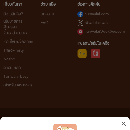
เกี่ยวกับเรา
ช่วยเหลือ
ช่องทางติดต่อ
ธัญวลัยคือ?
บทความ
tunwalai.com
นโยบายการ
FAQ
@webtunwalai
คุ้มครอง
tunwalai@ookbee.com
ข้อมูลส่วนบุคคล
เงื่อนไขและข้อตกลง
แพลตฟอร์มในเครือ
Third-Party
Notice
ดาวน์โหลด
Tunwalai Easy
(สำหรับ Android)
ข้อความที่ท่านได้อ่านจากเว็บไซต์นี้เกิดจากการเขียนโดยสาธารณชนและเผยแพร่โดยอัตโนมัติ ผู้ดูแล
เว็บไซต์แห่งนี้ไม่ได้เห็นด้วยและไม่ขอรับผิดชอบต่อข้อความใดๆ ทั้งสิ้น ดังนั้นผู้อ่านทุกท่านโปรดใช้