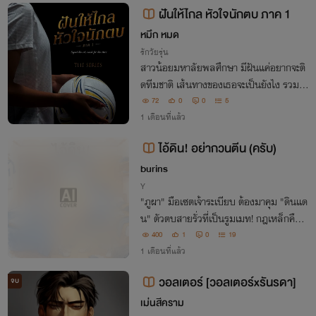
ฝันให้ไกล หัวใจนักตบ ภาค 1
หมึก หมด
รักวัยรุ่น
สาวน้อยมหาลัยพลศึกษา มีฝันแค่อยากจะติ
ดทีมชาติ เส้นทางของเธอจะเป็นยังไง รวมไป
ถึงเรื่องราวความรักสามเศร้า
72
0
0
5
1 เดือนที่แล้ว
ไอ้ดิน! อย่ากวนตีน (ครับ)
burins
Y
"ภูผา" มือเซตเจ้าระเบียบ ต้องมาคุม "ดินแด
น" ตัวตบสายรั่วที่เป็นรูมเมท! กฎเหล็กคือห้
ามกวนตีน แต่ไหงยิ่งห้ามยิ่งหวั่นไหว จากคู่กั
400
1
0
19
ดในสนาม จะกลายเป็นคู่รักได้ไง... ถามจริ
1 เดือนที่แล้ว
ง!?
วอลเตอร์ [วอลเตอร์xรันรดา]
จบ
เม่นสีคราม