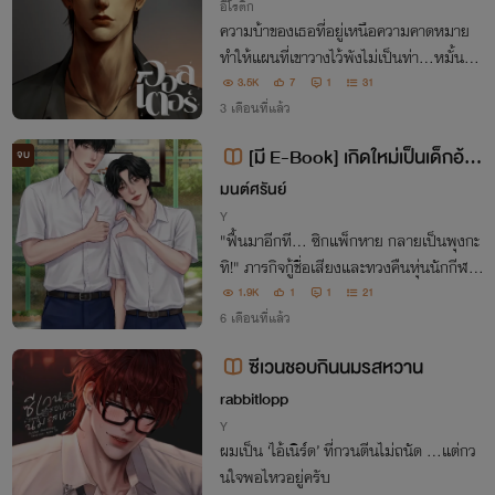
อีโรติก
ความบ้าของเธอที่อยู่เหนือความคาดหมาย
ทำให้แผนที่เขาวางไว้พังไม่เป็นท่า...หมั้นหม
ายทั้งที่ไม่เจอหน้ากัน
3.5K
7
1
31
3 เดือนที่แล้ว
[มี E-Book] เกิดใหม่เป็นเด็กอ้ว
จบ
นที่โดนรังเกียจ #พะพายเป็นความห
มนต์ศรันย์
มายของสายลม [ฉบับรีไรท์]
Y
"ฟื้นมาอีกที... ซิกแพ็กหาย กลายเป็นพุงกะ
ทิ!" ภารกิจกู้ชื่อเสียงและทวงคืนหุ่นนักกีฬาเ
ริ่มแล้ว... แต่ทำไมกัปตันคนนั้นต้องคอยมา
1.9K
1
1
21
นัวเนียแถวแก้มเขานักวะ!
6 เดือนที่แล้ว
ซีเวนชอบกินนมรสหวาน
rabbitlopp
Y
ผมเป็น ‘ไอ้เนิร์ด’ ที่กวนตีนไม่ถนัด …แต่กว
นใจพอไหวอยู่ครับ