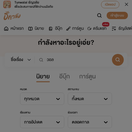
Tunwalai ธัญวลัย
เปิดแอป
เพื่อประสบการณ์ที่ดีกว่าบนมือถือ
เข้าสู่ระบบ
มาใหม่
หน้าแรก
นิยาย
อีบุ๊ก
การ์ตูน
ดรีมแชท
ธัญลิสต์
กำลังหาอะไรอยู่เอ่ย?
นิยาย
อีบุ๊ก
การ์ตูน
หมวด
สถานะจบ
ทุกหมวด
ทั้งหมด
เรียงตาม
ช่วงเวลา
การอัปเดต
ตลอดกาล