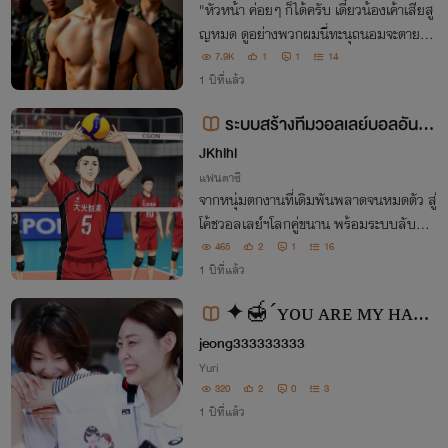
"หัวหน้า ค่อยๆ ก็ได้ครับ เดี๋ยวน้องเค้าเสียสู
ญหมด ดูอย่างพวกผมนี่ทะนุถนอมจะตาย"
"จะเสียซิงแล้วทำไมต้องกลัวเสียสูญวะ"
7.9K
1
1
14
1 ปีที่แล้ว
ระบบสร้างทีมวอลเลย์บอลอันดั
บหนึ่ง
JKhlhl
แฟนตาซี
จากหนุ่มตกงานที่เดิมพันพลาดจนหมดตัว สู่
โค้ชวอลเลย์ฯโลกคู่ขนาน พร้อมระบบลับสร้า
งนักตบเหนือมนุษย์ พาทีมก้าวสู่แชมป์โลก!
465
2
1
16
1 ปีที่แล้ว
✦🍯´ʏᴏᴜ ᴀʀᴇ ᴍʏ ʜᴀᴘᴘ
jeong333333333​
ɪɴᴇss.♡̷̷̷ㅣ🍄 シ︎
Yuri
320
2
0
3
1 ปีที่แล้ว