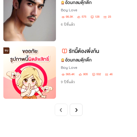
อ้วนกลมดุ๊กดิ๊ก
Boy Love
98.3K
575
128
23
6 ปีที่แล้ว
รักนี้ต้องพึ่งก้น
จบ
อ้วนกลมดุ๊กดิ๊ก
Boy Love
365.4K
905
532
46
9 ปีที่แล้ว