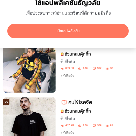
ใช้แอปพลิเคชันธัญวลัย
ยอดเข้าชม
7 วัน
เพื่อประสบการณ์อ่านและเขียนที่ดีกว่าบนมือถือ
ซ่อนผลงานที่ใช้ปก AI
แสดงเฉพาะโปรโมชัน
เปิดแอปพลิเคชัน
ผลลัพธ์
82
รายการ
หมอครับอยากมีผัววิศวะเถื่อนๆไหม
จบ
อ้วนกลมดุ๊กดิ๊ก
รักอีโรติก
309.8K
1.0K
182
60
7 ปีที่แล้ว
คนไข้โรคจิต
จบ
อ้วนกลมดุ๊กดิ๊ก
รักอีโรติก
457.7K
1.3K
509
91
7 ปีที่แล้ว