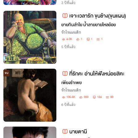
ระหว่างยักษ์กับมนุษย์ เธอจะทำอย่างไรเมื่อ
3 ปีที่แล้ว
ต้องเจอกับเหล่าตัวละครในโลกวรรณคดี
เจาะเวลารัก ขุนช้าง(ขุนแผน)
ยายกินลำไย น้ำลายยายไหลย้อย
รักโรแมนติก
4.0K
1
1
1
5 ปีที่แล้ว
ที่รักคะ อ่านให้ฟังหน่อยสิคะ
จบ
เพียงรำเพย
รักโรแมนติก
106.6K
300
124
90
6 ปีที่แล้ว
นายตานี