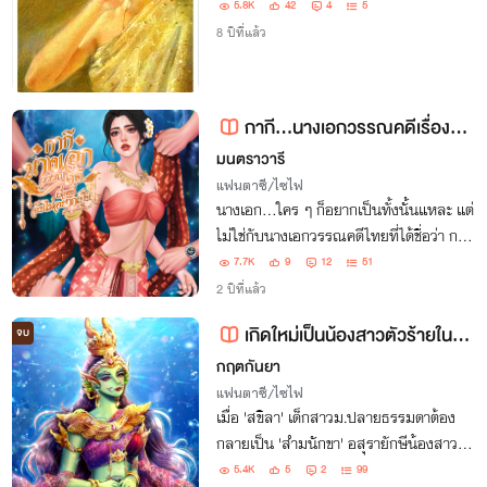
5.8K
42
4
5
8 ปีที่แล้ว
กากี...นางเอกวรรณคดีเรื่องนี้ ฉันไม่อยากเป็น ( มี E-Book )
มนตราวารี
แฟนตาซี/ไซไฟ
นางเอก...ใคร ๆ ก็อยากเป็นทั้งนั้นแหละ แต่
ไม่ใช่กับนางเอกวรรณคดีไทยที่ได้ชื่อว่า กากี
หญิงราคีคาว โว้ย!
7.7K
9
12
51
2 ปีที่แล้ว
เกิดใหม่เป็นน้องสาวตัวร้ายในรามเกียรติ์ (มี E-book 2 เล่ม)
จบ
กฤตกันยา
แฟนตาซี/ไซไฟ
เมื่อ 'สขิลา' เด็กสาวม.ปลายธรรมดาต้อง
กลายเป็น 'สำมนักขา' อสุรายักษีน้องสาวสุด
โง่งมของทศกัณฐ์ ตัวจุดชนวนสงคราม
5.4K
5
2
99