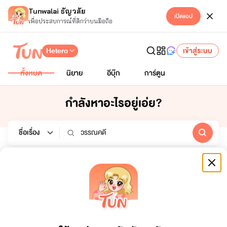
Tunwalai ธัญวลัย
เปิดแอป
เพื่อประสบการณ์ที่ดีกว่าบนมือถือ
Hetero
เข้าสู่ระบบ
ทั้งหมด
นิยาย
อีบุ๊ก
การ์ตูน
กำลังหาอะไรอยู่เอ่ย?
นิยาย
อีบุ๊ก
การ์ตูน
หมวดหมู่
สถานะจบ
ทั้งหมด
ทั้งหมด
เรียงตาม
ช่วงเวลา