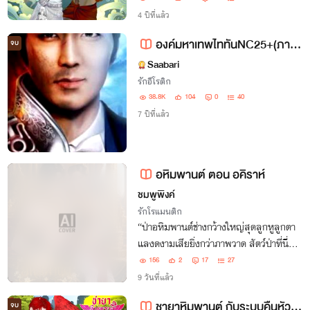
4 ปีที่แล้ว
องค์มหาเทพไททันNC25+(ภาคต่อองค์มหาราชเพชรสายฟ้า NC25+)
จบ
Saabari
รักอีโรติก
38.8K
104
0
40
7 ปีที่แล้ว
อหิมพานต์ ตอน อคิราห์
ชมพูพิงค์
รักโรแมนติก
“ป่าอหิมพานต์ช่างกว้างใหญ่สุดลูกหูลูกตา
แลงดงามเสียยิ่งกว่าภาพวาด สัตว์ป่าที่นี่ก็
ช่างเป็นที่น่าอัศจรรย์แก่ผู้ได้พบเห็น”
156
2
17
27
9 วันที่แล้ว
ชายาหิมพานต์ กับระบบคืนหัวใจสี่ราชา [มี E-Book]
จบ