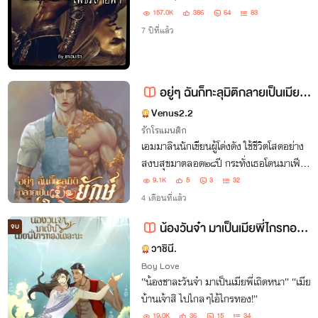
157.0K
386
64
83
7 ปีที่แล้ว
อยู่ๆ ฉันก็ทะลุมิติกลายเป็นเมียยักษ์ในนิยาย (อ่านฟรีทุกวัน)
Venus2.2
รักโรแมนติก
เอมมาลินนักเขียนผู้โด่งดัง ใช้ชีวิตโสดอย่าง
สงบสุขมาตลอด๒๘ปี กระทั่งเธอโดนมาเฟีย
หนุ่มรูปหล่อมาจีบ มันคงเป็นความรักที่แสน
9.1K
5
3
32
โรแมนติกเหมือนในนิยาย ถ้าเกิดไอ้มาเฟีย
4 เดือนที่แล้ว
รูปหล่อตรงหน้าไม่ใช่...ยักษ์ !
น้องวันจ๋า มาเป็นเมียพี่ไกรทองเถอะนะ(ไกรทอง x ชาละวัน)
จบ
วาชินี.
Boy Love
“น้องชาละวันจ๋า มาเป็นเมียพี่เถิดหนา” “เมีย
บ้านเจ้าสิ ไปไกลๆไอ้ไกรทอง!”
19.0K
36
15
34