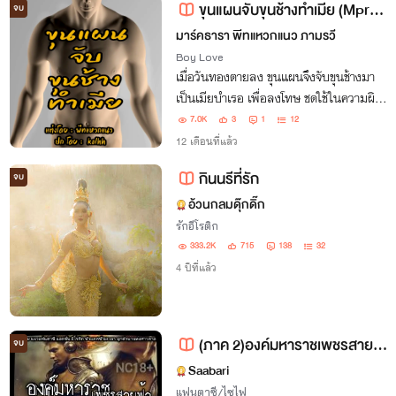
ขุนแผนจับขุนช้างทำเมีย (Mpreg)
จบ
ข้า!!”
มาร์คธารา พีทแหวกแนว ภามรวี
Boy Love
เมื่อวันทองตายลง ขุนแผนจึงจับขุนช้างมา
เป็นเมียบำเรอ เพื่อลงโทษ ชดใช้ในความผิด
ที่ขุนช้างทำให้วันทอง เมียอันเป็นที่รักของ
7.0K
3
1
12
เขาต้องถูกประหาร
12 เดือนที่แล้ว
กินนรีที่รัก
จบ
อ้วนกลมดุ๊กดิ๊ก
รักอีโรติก
333.2K
715
138
32
4 ปีที่แล้ว
(ภาค 2)องค์มหาราชเพชรสายฟ้า NC25+
จบ
Saabari
แฟนตาซี/ไซไฟ