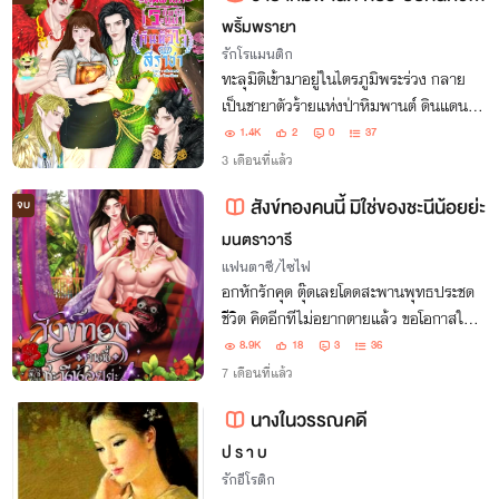
พริ้มพรายา
รักโรแมนติก
ทะลุมิติเข้ามาอยู่ในไตรภูมิพระร่วง กลาย
เป็นชายาตัวร้ายแห่งป่าหิมพานต์ ดินแดน
ลึกลับในตำราเล่มโปรด แถมได้สามีขมึงตึง
1.4K
2
0
37
มาอีกสี่คน และแต่ละคน...ก็ไม่ใช่มนุษย์
3 เดือนที่แล้ว
ธรรมดาเสียด้วย!!
สังข์ทองคนนี้ มิใช่ของชะนีน้อยย่ะ
จบ
มนตราวารี
แฟนตาซี/ไซไฟ
อกหักรักคุด ตุ๊ดเลยโดดสะพานพุทธประชด
ชีวิต คิดอีกทีไม่อยากตายแล้ว ขอโอกาสใหม่
ได้ไหม!
8.9K
18
3
36
7 เดือนที่แล้ว
นางในวรรณคดี
ป ร า บ
รักอีโรติก