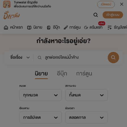
Tunwalai ธัญวลัย
เปิดแอป
เพื่อประสบการณ์ที่ดีกว่าบนมือถือ
เข้าสู่ระบบ
มาใหม่
หน้าแรก
นิยาย
อีบุ๊ก
การ์ตูน
ดรีมแชท
ธัญลิสต์
กำลังหาอะไรอยู่เอ่ย?
นิยาย
อีบุ๊ก
การ์ตูน
หมวด
สถานะจบ
ทุกหมวด
ทั้งหมด
เรียงตาม
ช่วงเวลา
การอัปเดต
ตลอดกาล