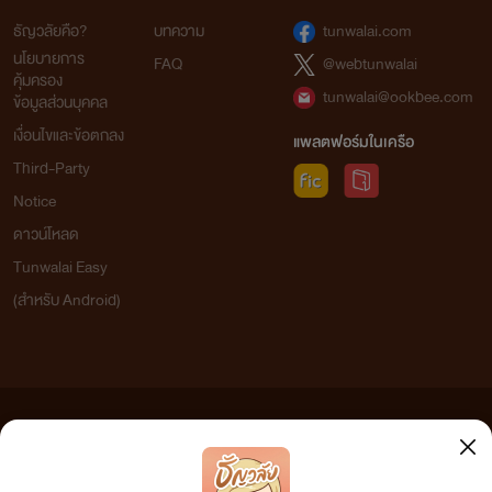
ธัญวลัยคือ?
บทความ
tunwalai.com
นโยบายการ
FAQ
@webtunwalai
คุ้มครอง
tunwalai@ookbee.com
ข้อมูลส่วนบุคคล
เงื่อนไขและข้อตกลง
แพลตฟอร์มในเครือ
Third-Party
Notice
ดาวน์โหลด
Tunwalai Easy
(สำหรับ Android)
ข้อความที่ท่านได้อ่านจากเว็บไซต์นี้เกิดจากการเขียนโดยสาธารณชนและเผยแพร่โดยอัตโนมัติ ผู้ดูแล
เว็บไซต์แห่งนี้ไม่ได้เห็นด้วยและไม่ขอรับผิดชอบต่อข้อความใดๆ ทั้งสิ้น ดังนั้นผู้อ่านทุกท่านโปรดใช้
วิจารณญาณในการกลั่นกรองด้วยตนเอง และหากท่านพบข้อความใดๆ ที่ขัดต่อกฎหมายและศีลธรรม