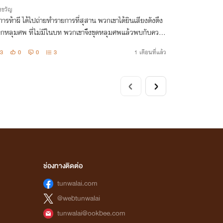
งขวัญ
ารท้าผี ได้ไปถ่ายทำรายการที่สุสาน พวกเขาได้ยินเสียงดังตึง
ากหลุมศพ ที่ไม่มีในบท พวกเขาจึงขุดหลุมศพแล้วพบกับความ
ึงที่น่ากลัวสุดชีวิต!
3
0
0
3
1 เดือนที่แล้ว
ช่องทางติดต่อ
tunwalai.com
@webtunwalai
tunwalai@ookbee.com