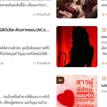
าสตร์และสิ่งลี้ลับ เพื่อแลกกับการช่
อยเป
องโ
13 ชั่วโมงที่แล้ว
7
ค้น
 มิติวิปริต ตัณหาหลอน [NC25
อง!
mir
อีโรต
ิตใต้ความลึกลับ จุดเริ่มต้นของกามที่บิ
เมื่
่งที่ไม่ใช่มนุษย์ วิญญาณหิวโหยไม่ได้ต้อง
่' ต
ร "ความร่าน" มาเซ่นสังเวย!
ทำไ
26
17 ชั่วโมงที่แล้ว
6
จบ
ณริ
รักโ
ก่อเป็นหนึ่งคำสาปที่พันธนาการหัวใ
รัก เพื่อนผู้เคยลวง และวิญญาณร้ายที่ไ