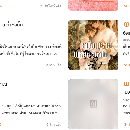
คนกลางหวนคืน เขาคือผู้ชี้ชะตาให้ทั้งค
32
21 ชั่วโมงที่แล้ว
1
ณ ที่แห่งนั้น
อ้อม
สยอ
งไว้ในคฤหาสน์อันดำมืด พิธีกรรมต้องห้
เด็ก
ป่าลึกซึ่งไม่มีผู้ใดสามารถค้นพบ เธ
ตัวอ
ธอเ
4 วันที่แล้ว
2
าถึง
ญญาณ
-บุ
รักโ
วากระตุก"จำที่ปู่เคยบอกได้ไหมก่อนเจ้าจ
เรือ
ญาณอาฆาตจะกลับมาทวงชีวิต"ธันวานิ่งเงี
หนวด
 เขาจะคิดว่าคำพูดของปู่เป็นเพียงควา
ใต้ช
0
5 วันที่แล้ว
3