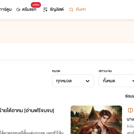
มาใหม่
การ์ตูน
ดรีมแชท
ธัญลิสต์
ค้นหา
หมวด
สถานะจบ
ทุกหมวด
ทั้งหมด
ซ่อนผ
์ร้ายใต้อาคม [อ่านฟรีจนจบ]
จำเ
นาง
รักโ
์ใต้อาคมหมอผีตั้งแต่แรกเจอ เลยทำให้แ
เขาเ