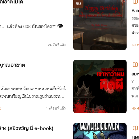
กเอาต์ไม่ได้
จบ
Bab
สยอ
ครอบ
อง... แล้วห้อง 608 เป็นของใคร?" 👁️
สาวผ
บนั
24 วันที่แล้ว
2
ิญญาณอาฆาต
ลมห
Y
ชายร
ลเนียล พบชายวัยกลางคนนอนเสียชีวิตใ
พวกก
พบเหรียญเงินโบราณรูปร่างประหลา
คุณ... ผมจะไม่แตะมันด้วยมือเปล่านะครั
0
1 เดือนที่แล้ว
4
้าง (สยิวขวัญ มี e-book)
แสง