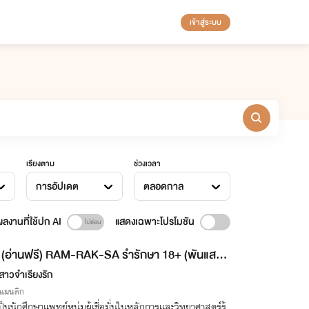
เข้าสู่ระบบ
เรียงตาม
ช่วงเวลา
การอัปเดต
ตลอดกาล
ลงานที่ใช้ปก AI
แสดงเฉพาะโปรโมชัน
(อ่านฟรี) RAM-RAK-SA รำรักษา 18+ (พันแสง x
รียง)
สาวจำเรียงรัก
รแมนติก
ป็นนักศึกษาแพทย์หนุ่มผู้เชื่อมั่นในหลักการและวิทยาศาสตร์ร้