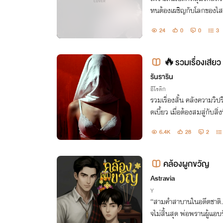
ทนต้องเผชิญกับโลกของไสยศ
วยนิลให้เป็นอิสระ
24
0
0
3
🔥รวมเรื่องเสียว
+]
รันราริน
อีโรติก
รวมเรื่องสั้น คลังความวิปร
ดเบี้ยว เมื่อต้องสมสู่กับสิ
การแค่ลมหายใจ แต่ต้องกา
6.4K
28
2
คล้องผูกขวัญ
Astravia
Y
“สามคำสาบานในอดีตชาติ… 
จไม่สิ้นสุด พ่อพรานผู้แอบ