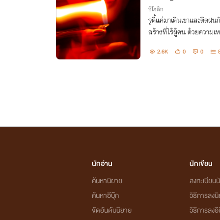
อีโรติก
จูดี้แค่มาเดินเขาและติดฝนก
ลร้างที่ไร้ผู้คน ด้วยความเ
พอตื่นมาดันถูกอำจนขยับร่า
2.6K
0
0
เงามืด!?
นักอ่าน
นักเขียน
ค้นหานิยาย
ลงทะเบียนนั
ค้นหาอีบุ๊ก
วิธีการลงน
จัดอันดับนิยาย
วิธีการลงอีบ