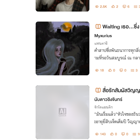
ม่อาจหลุดพ้น เมื่อดวงขวัญ
2.5K
2
6
นและผีได้จบสิ้น"
Waiting เธอ...ซึ่ง 
Myxurius
แฟนตาซี
คำสาปซึ่งพันธนาการทุกสิ่
ามที่รอวันสมบูรณ์ ณ กลาง
อ...ยังคงรออยู่ที่นั่น
18
0
0
3
สื่อรักสัมผัสวิ
นับดาวอิงจันทร์
รักโรแมนติก
"มันเริ่มแล้ว"หัวใจของธัน
ะอายุยี่สิบเจ็ดเต็มปี วิญ
ยบแม้ตลอดหลายปีที่ผ่านมา
143
0
0
1
มเชื่อโบราณ