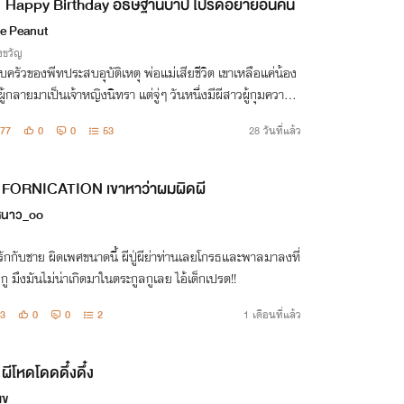
Happy Birthday อธิษฐานบาป โปรดอย่าย้อนคืน
e Peanut
งขวัญ
ครัวของพีทประสบอุบัติเหตุ พ่อแม่เสียชีวิต เขาเหลือแค่น้อง
ู้กลายมาเป็นเจ้าหญิงนิทรา แต่จู่ๆ วันหนึ่งมีผีสาวผู้กุมความลั
บไม่ถ้วนอ้างว่า เธอสามารถติดต่อวิญญาณน้องสาวของเขาได้
77
0
0
53
28 วันที่แล้ว
FORNICATION เขาหาว่าผมผิดผี
นาว_oo
ักกับชาย ผิดเพศขนาดนี้ ผีปู่ผีย่าท่านเลยโกรธและพาลมาลงที่
ู มึงมันไม่น่าเกิดมาในตระกูลกูเลย ไอ้เด็กเปรต!!
3
0
0
2
1 เดือนที่แล้ว
ผีโหดโดดดึ๋งดึ๋ง
แข