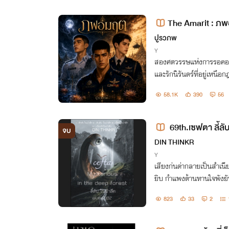
The Amarit : ภพ
ไซไฟ-ไสยศาสตร์-ปร
ปูรวภพ
Y
สองศตวรรษแห่งการรอคอย..
และรักนิรันดร์ที่อยู่เหนื
58.1K
390
56
69th.เซฟตา ลี้ลับ
จบ
ep forest (Cefta)
DIN THINKR
Y
เสียงก่นด่ากลายเป็นสำเนี
ยิบ กำแพงต้านทานใจพังยั
รงตัว ปล่อยอารมณ์เซ็กส์ส
823
33
2