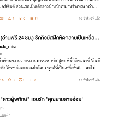
อร์เซ็นต์ ส่วนเธอเป็นเด็กสาวบ้านป่าทายาทร่างทรง ทว่า...ส
ลกที่ไม่มีวันบรรจบกลับถูกดึงเข้าหากันด้วยโชคชะตาและความแ
23
1
0
11
16 ชั่วโมงที่แล้ว
ในอดีต
(อ่านฟรี 24 ชม.) ซัคคิวบัสฝึกหัดกลายเป็นเหยื่อซะเ
 (มี e-book)
acle_mira
ิก
อร่ำเรียนความวาบหวามมาจนจบหลักสูตร ทีนี้ก็ถึงเวลาที่ 'ลิลลี
้องฝึกใช้วิชาด้วยตนเองในโลกมนุษย์ที่เป็นเหยื่อชั้นดี… แต่ไม่รู้
มเธอถึงกลายเป็นเหยื่อซะเอง!?
14
3
0
8
17 ชั่วโมงที่แล้ว
"สาวผู้พิทักษ์" แอบรัก "คุณชายสายอ่อย"
นา
รแมนติก