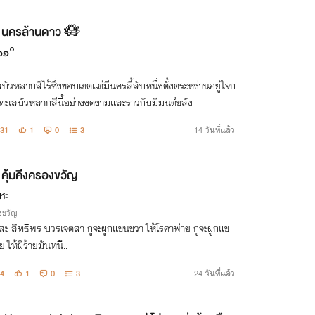
นครล้านดาว 🪷
๐๑°
บัวหลากสีไร้ซึ่งขอบเขตแต่มีนครลี้ลับหนึ่งตั้งตระหง่านอยู่ใจก
ทะเลบัวหลากสีนี้อย่างงดงามและราวกับมีมนต์ขลัง
31
1
0
3
14 วันที่แล้ว
คุ้มคีงครองขวัญ
หะ
งขวัญ
สะ สิทธิพร บวรเจตสา กูจะผูกแขนขวา ให้โรคาพ่าย กูจะผูกแข
ย ให้ผีร้ายมันหนี..
4
1
0
3
24 วันที่แล้ว