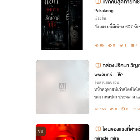
แขกคนสุดท้ายที่เช็
Pakakong
เรื่องสั้น
"โรงแรมนี้มีเพียง 607 ห้
85
0
1
4
กล่องปริศนา ว
จบ
พระจันทร์ ...💫
สืบสวนสอบสวน
หน้าคฤหาสน์เก่าสไตล์โคโ
นสภาพแปลกประหลาด และ
ดในที่เกิดเหตุ "ถ้าผมเป็น
158
0
0
2
บสารวัตร"...
โดนของแรงที่ศาลร
จบ
miracle_mira