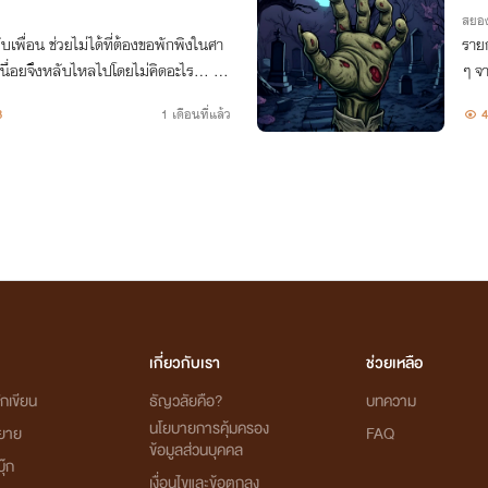
สยอ
ับเพื่อน ช่วยไม่ได้ที่ต้องขอพักพิงในศา
รายก
หนื่อยจึงหลับไหลไปโดยไม่คิดอะไร... แต่
ๆ จ
งไม่ได้ แถมได้เห็นเพื่อนสาวขาชี้ฟ้าโดย
สะพร
8
1 เดือนที่แล้ว
4
เกี่ยวกับเรา
ช่วยเหลือ
กเขียน
ธัญวลัยคือ?
บทความ
นโยบายการคุ้มครอง
ิยาย
FAQ
ข้อมูลส่วนบุคคล
ุ๊ก
เงื่อนไขและข้อตกลง