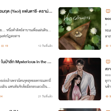
อมฤต (Yaoi) แฟนตาซี-ดราม่า-
ะเทศชาติ-ศาสนา
๒๐
Y
. หนึ่งคำสัตย์สาบานเพื่อแผ่นดิน...
ทะเล
อกฎแห่งวัฏสงสาร
ลาง
19
13 วันที่แล้ว
1
 ในป่าลึก Mysterious in the de
สวา
สยอ
ยงเร่งเร้าเพราะโดนจุดสุดยอดกระแทกถี่
อุกา
บเยิน แฟนทัมจับข้อมือรอบเอวเป็นที่ท
นซ้า
ุดเหวี่ยงฟาดฟันหัวจรดเท้า
14
21 วันที่แล้ว
9