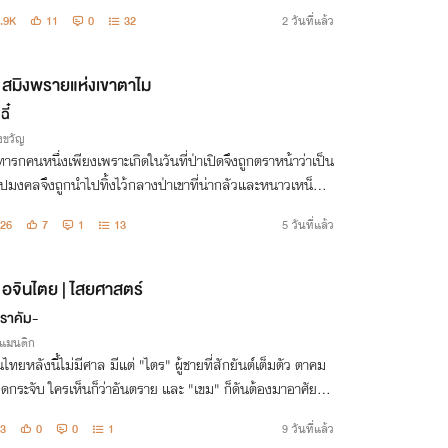
.9K
11
0
32
2 วันที่แล้ว
สมิงพรายแห่งเขาตาไม
ฉี๋
งขวัญ
ทารกคนหนึ่งเพียงเพราะเกิดในวันที่ป่าเปิดจึงถูกตราหน้าว่าเป็น
ัปมงคลจึงถูกนำไปทิ้งไว้กลางป่าเขาที่น่ากลัวและหนาวเหน็บ เ
อาชีวิตรอดและเติบใหญ่ขึ้นมาเป็นสาวสวย และวันล้างแค้นก็ม
26
7
1
13
5 วันที่แล้ว
 "กูมาแล้ว"
อจินไตย | ไสยศาสตร์
ษราคัม-
รแมนติก
นไทยหลังนี้ไม่มีศาล มีแต่ "ไตร" ผู้ชายที่สักยันต์เต็มตัว ตาคม
กระจับ ใครเห็นก็ว่าอันตราย และ "เขม" ก็ดันต้องมาอาศัยอยู่
ายคาเดียวกันกับเขา
3
0
0
1
9 วันที่แล้ว