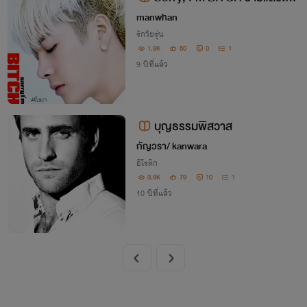
ได้ใจแล้วกัน
manwhan
รักวัยรุ่น
1.9K
50
0
1
9 ปีที่แล้ว
บุญธรรมพิสวาส
กัญวรา/ kanwara
อีโรติก
3.9K
79
10
1
10 ปีที่แล้ว