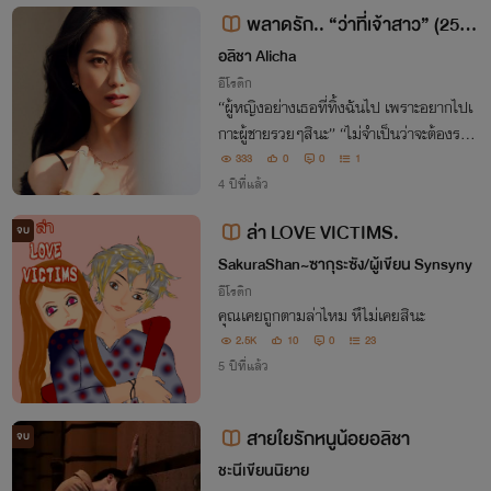
พลาดรัก.. “ว่าที่เจ้าสาว” (25+)
(มาร์วินxอลิช)
อลิชา Alicha
อีโรติก
“ผู้หญิงอย่างเธอที่ทิ้งฉันไป เพราะอยากไปเ
กาะผู้ชายรวยๆสินะ” “ไม่จำเป็นว่าจะต้องรวย
หรอกค่ะ แค่ไม่เลวเหมือนคุณก็พอ!” “สงสัย
333
0
0
1
ต้องเตือนความจำให้เธอหน่อยแล้ว ว่าฉันมั
4 ปีที่แล้ว
นเลวได้กว่าที่เธอคิด”
ล่า LOVE VICTIMS.
จบ
SakuraShan~ซากุระซัง/ผู้เขียน Synsyny
อีโรติก
คุณเคยถูกตามล่าไหม หึไม่เคยสินะ
2.5K
10
0
23
5 ปีที่แล้ว
สายใยรักหนูน้อยอลิชา
จบ
ชะนีเขียนนิยาย