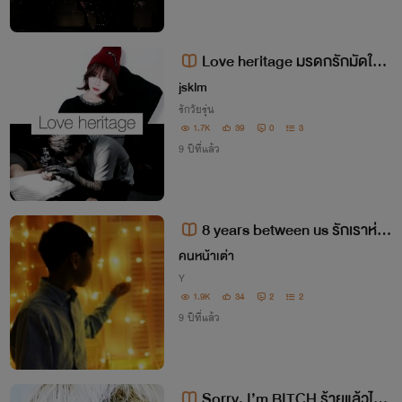
Love heritage มรดกรักมัดใจยั
ยคุณหนู
jsklm
รักวัยรุ่น
1.7K
39
0
3
9 ปีที่แล้ว
8 years between us รักเราห่าง
กันแค่ 8 ปี [ลงเฉพาะ NC18+]
คนหน้าเต่า
Y
1.9K
34
2
2
9 ปีที่แล้ว
Sorry, I’m BITCH ร้ายแล้วไง?