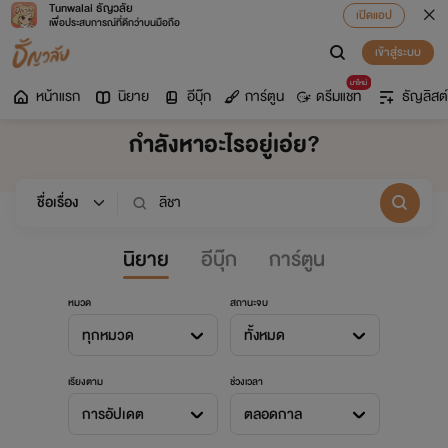
Tunwalai ธัญวลัย
เปิดแอป
เพื่อประสบการณ์ที่ดีกว่าบนมือถือ
เข้าสู่ระบบ
มาใหม่
หน้าแรก
นิยาย
อีบุ๊ก
การ์ตูน
ดรีมแชท
ธัญลิสต์
กำลังหาอะไรอยู่เอ่ย?
นิยาย
อีบุ๊ก
การ์ตูน
หมวด
สถานะจบ
ทุกหมวด
ทั้งหมด
เรียงตาม
ช่วงเวลา
การอัปเดต
ตลอดกาล