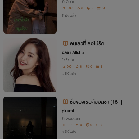
รักวัยรุ่น
5.0K
6
5
34
5 ปีที่แล้ว
คนเลวที่เธอไม่รัก
อลิชา Alicha
รักวัยรุ่น
900
8
0
2
6 ปีที่แล้ว
ชื่อของเธอคืออลิชา [18+]
pirumi
รักโรแมนติก
379
3
0
0
6 ปีที่แล้ว