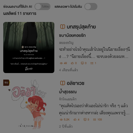
ซ่อนผลงานที่ใช้ปก AI
แสดงเฉพาะโปรโมชัน
ผลลัพธ์
11
รายการ
บทสรุปสุดท้าย
ชบาน้อยคอยรัก
สยองขวัญ
จะทำอย่างไรถ้าคุณเข้าไปอยู่ในนิยายเรื่องๆนึ
ง ...? "นิยายเรื่องนี้... จะจบลงด้วยลมหายใ
จสุดท้ายของผู้เขียน"
49
0
0
1
4 เดือนที่แล้ว
อลิชาเวช
จบ
น้ำสุวรรณ
รักโรแมนติก
“คุณคิดไปเองว่าตัวเองไม่น่ารัก จริง ๆ แล้ว
คุณน่ารักมากต่างหากล่ะ เสียงคุณเพราะรู้ตัว
หรือเปล่า ตาคุณก็สวยนะ ยิ้มก็มีเสน่ห์มากด้
5.2K
4
3
103
วย ดูสิ... ขนาดทำคิ้วขมวดยังน่ารักเลย”
2 ปีที่แล้ว