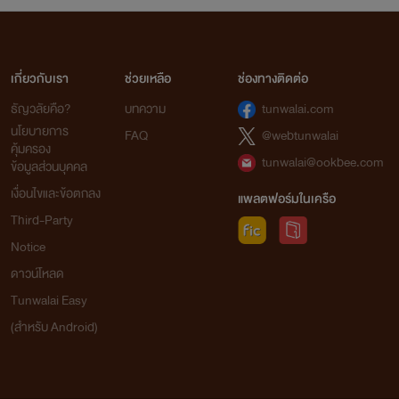
เกี่ยวกับเรา
ช่วยเหลือ
ช่องทางติดต่อ
ธัญวลัยคือ?
บทความ
tunwalai.com
นโยบายการ
FAQ
@webtunwalai
คุ้มครอง
tunwalai@ookbee.com
ข้อมูลส่วนบุคคล
เงื่อนไขและข้อตกลง
แพลตฟอร์มในเครือ
Third-Party
Notice
ดาวน์โหลด
Tunwalai Easy
(สำหรับ Android)