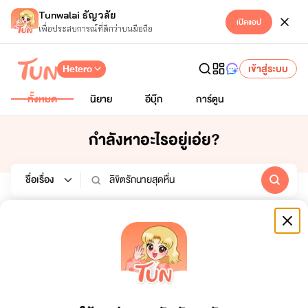
Tunwalai ธัญวลัย
เปิดแอป
เพื่อประสบการณ์ที่ดีกว่าบนมือถือ
Hetero
เข้าสู่ระบบ
ทั้งหมด
นิยาย
อีบุ๊ก
การ์ตูน
กำลังหาอะไรอยู่เอ่ย?
นิยาย
อีบุ๊ก
การ์ตูน
หมวดหมู่
สถานะจบ
ทั้งหมด
ทั้งหมด
เรียงตาม
ช่วงเวลา