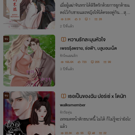
เมื่อผู้เฒ่าจันทราได้ลิขิตรักด้วยการผูกด้ายแ
ดงไว้กับชายและหญิงให้ได้ครองคู่กัน...สุด
ปลายของเส้นด้ายสีแดงเส้นนี้ จะผูกพันควา
2.0K
3
1
28
มรักของข้าไว้กับผู้ใด
2 ปีที่แล้ว
หวานรักละมุนหัวใจ
จบ
เพชรรุ้งพราย, ช่อฟ้า, บลูบอนเน็ต
รักโรแมนติก
166.6K
723
205
99
3 ปีที่แล้ว
เธอเป็นของฉัน ปอร์เช่ x โดนัท
จบ
walksmember
รักวัยรุ่น
เทหมดหน้าตักขนาดนี้ ไม่ได้ ก็ไม่รู้จะว่ายังไง
แล้ว
22.3K
55
48
22