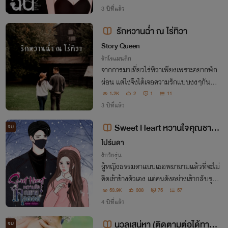
3 ปีที่แล้ว
รักหวานฉ่ำ ณ ไร่ทิวา
Story Queen
รักโรแมนติก
จากการมาเที่ยวไร่ทิวาเพียงเพราะอยากพัก
ผ่อน แต่ไงจึงได้เจอความรักแบบงงๆกันล
ะ...
1.2K
2
1
11
3 ปีที่แล้ว
Sweet Heart หวานใจคุณชายไ
จบ
อดอล NC20🔥
ไปร์นดา
รักวัยรุ่น
ผู้หญิงธรรมดาแบบเธอพยายามแล้วที่จะไม่
คิดเข้าข้างตัวเอง แต่คนดังอย่างเข้ากลับรุก
ล้ำเข้ามาจนทำให้คิดเป็นอย่างอื่นไม่ได้ หาก
53.9K
308
75
57
ยังไม่รัก...ก็ต้องรักแล้วล่ะ...
4 ปีที่แล้ว
นวลเสน่หา (ติดตามต่อได้ทาง e
จบ