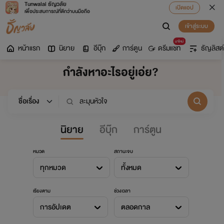
Tunwalai ธัญวลัย
เปิดแอป
เพื่อประสบการณ์ที่ดีกว่าบนมือถือ
เข้าสู่ระบบ
มาใหม่
หน้าแรก
นิยาย
อีบุ๊ก
การ์ตูน
ดรีมแชท
ธัญลิสต์
กำลังหาอะไรอยู่เอ่ย?
นิยาย
อีบุ๊ก
การ์ตูน
หมวด
สถานะจบ
ทุกหมวด
ทั้งหมด
เรียงตาม
ช่วงเวลา
การอัปเดต
ตลอดกาล