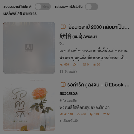
ซ่อนผลงานที่ใช้ปก AI
แสดงเฉพาะโปรโมชัน
ผลลัพธ์
25
รายการ
ย้อนเวลาปี 2000 กลับมาเป็นเจ้
จบ
าแม่เทคโนโลยีแห่งเซินเจิ้น (มี e-boo
欣怡 (ซินอี๋) /พรธิมา
k)
จีน
เลขาสาวทำงานจนตาย ตื่นขึ้นในร่างหลาน
สาวตระกูลคู่แข่ง มีชายหนุ่มหล่อเหลาเป็น
พี่เลี้ยง ชาตินี้เธอตั้งใจเสวยสุขบนกองเงิน
699
1
0
20
จับเลขาทำสามี ว่าแต่ใครกันแน่ที่ถูกวางแผ
13 วันที่แล้ว
นจับแต่งงาน! นิยายรักยุคY2K ลงให้อ่านจ
รอคำรัก ( ลงจบ + มี Ebook /
นจบ!
ติดเหรียญ )
สรวงสรวล
รักโรแมนติก
พรหมลิขิตคือเหตุผลของรักเรา
487.1K
566
149
58
1 เดือนที่แล้ว