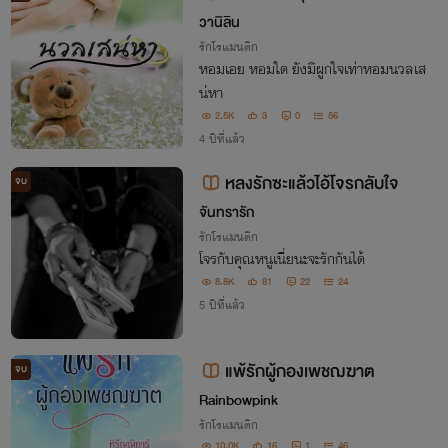
-book ของ tunwalai นะคะ)
วานิลิน
รักโรแมนติก
หอมเอย หอมใด ยังมิผูกใจเท่าหอมนวลเส
น่หา
2.5K
3
0
56
4 ปีที่แล้ว
หลงรักซะแล้วไอ้โจรกลับใจ
จบ
จันทรารัก
รักโรแมนติก
โจรกับคุณหนูเนี่ยนะจะรักกันได้
8.8K
81
22
24
5 ปีที่แล้ว
แพ้รักผู้กองเพชฌฆาต
จบ
Rainbowpink
รักโรแมนติก
10.0K
16
1
46