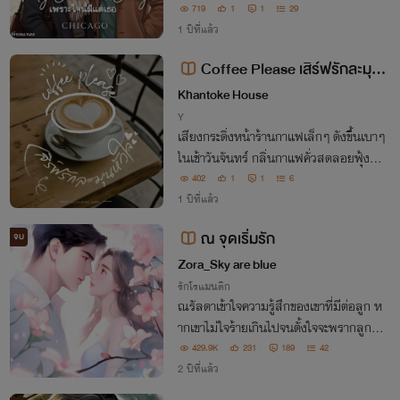
ให้เขาอยากกลับบ้าน
719
1
1
29
1 ปีที่แล้ว
Coffee Please เสิร์ฟรักละมุน
หัวใจ
Khantoke House
Y
เสียงกระดิ่งหน้าร้านกาแฟเล็กๆ ดังขึ้นเบาๆ
ในเช้าวันจันทร์ กลิ่นกาแฟคั่วสดลอยฟุ้งผส
มกับกลิ่นขนมอบใหม่อย่างลงตัว ชายหนุ่ม
402
1
1
6
ร่างสูงในชุดพนักงานออฟฟิศสีสุภาพ ก้าวเ
1 ปีที่แล้ว
ข้ามาพร้อมรอยยิ้มบาง ๆ บนใบหน้า....
ณ จุดเริ่มรัก
จบ
Zora_Sky are blue
รักโรแมนติก
ณรัลดาเข้าใจความรู้สึกของเขาที่มีต่อลูก ห
ากเขาไม่ใจร้ายเกินไปจนตั้งใจจะพรากลูกไป
คนเดียวเธอจะไม่มีทางใจร้ายกับเขาขนาดนี้
429.9K
231
189
42
2 ปีที่แล้ว