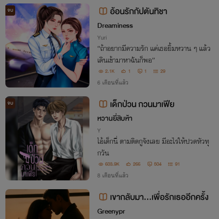
อ้อนรักกัปตันทิชา
จบ
Dreaminess
Yuri
“ถ้าอยากมีความรัก แค่เธอยิ้มหวาน ๆ แล้ว
เดินเข้ามาหาฉันก็พอ”
2.1K
1
1
29
6 เดือนที่แล้ว
เด็กป่วน กวนมาเฟีย
จบ
หวานยี่สิบห้า
Y
ไอ้เด็กนี่ ตามติดกูจังเลย มีอะไรให้ปวดหัวทุ
กวัน
603.9K
266
504
91
8 เดือนที่แล้ว
เขากลับมา…เพื่อรักเธออีกครั้ง
Greenypr