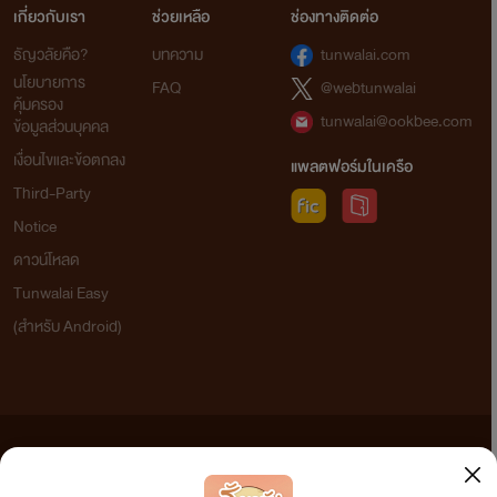
เกี่ยวกับเรา
ช่วยเหลือ
ช่องทางติดต่อ
ธัญวลัยคือ?
บทความ
tunwalai.com
นโยบายการ
FAQ
@webtunwalai
คุ้มครอง
tunwalai@ookbee.com
ข้อมูลส่วนบุคคล
เงื่อนไขและข้อตกลง
แพลตฟอร์มในเครือ
Third-Party
Notice
ดาวน์โหลด
Tunwalai Easy
(สำหรับ Android)
ข้อความที่ท่านได้อ่านจากเว็บไซต์นี้เกิดจากการเขียนโดยสาธารณชนและเผยแพร่โดยอัตโนมัติ ผู้ดูแล
เว็บไซต์แห่งนี้ไม่ได้เห็นด้วยและไม่ขอรับผิดชอบต่อข้อความใดๆ ทั้งสิ้น ดังนั้นผู้อ่านทุกท่านโปรดใช้