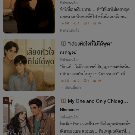
รักโรแมนติก
ห้าปีที่เธอเงียบหาย… ห้าปีที่เขาไม่เคยหยุด
มองหาเธอในทุกที่ที่ไป ครั้งนึงเธอคือคนที่ผ
ลักเขาให้ไปตามฝัน แต่วันนี้เขากลับมา เพื่อ
698
3
1
10
ทำในสิ่งที่ยังค้างคาอยู่ “ฉันกลับมาแล้ว เอ
9 เดือนที่แล้ว
ม…”
“เสียงหัวใจที่ไม่ได้พูด”
ณ กัญจน์
รักโรแมนติก
“รักแท้…ไม่ต้องการคำสัญญา ขอแค่ยังหัน
กลับมาเจอกัน ในทุก ๆ วันธรรมดา” เสียง
หนึ่งไม่เคยพูด แต่อีกเสียง…กลับได้ยินมาต
543
0
1
40
ลอด
11 เดือนที่แล้ว
My One and Only Chicago: เ
จบ
พราะใจนี้มีแต่เธอ ชิคาโก้
Ninmanee
รักโรแมนติก
ในเมืองที่หนาวเหน็บ เขาคือไออุ่นเพียงหนึ่ง
เดียวของเธอ และเธอ...คือเหตุผลเดียวที่ทำ