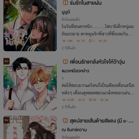
ร่มรักในสายฝน
จบ
มูมูมิ
รักโรแมนติก
ในวันที่ฝนตกหนัก.........ไซบาอิเด็กหนุ่มม
ธัยมปลาย ตกหลุมรักพี่สาวที่พึ่งเจอกันครั้
งแรก เรื่องราวความรักพวกเขาจะเป็นอย่าง
1.8K
10
1
24
ไร
2 ปีที่แล้ว
เพื่อนรักแกล้งหัวใจให้ว้าวุ่น
จบ
แมวเหมียวหง่าว
Y
ต่อให้ชอบมากแค่ไหนก็เป็นเพียงเพื่อนสนิท
หลังๆ เพื่อนสุดฮอตชอบแกล้งหยอกเล่นกั
บหัวใจเพื่อนคนซื่อให้ว้าวุ่นใจ หยอกกันไปๆ
14.2K
8
52
44
มาๆ ดันเขินจริงทำหัวใจจะวายถึงกับเป็นลม
2 ปีที่แล้ว
ต้องเข้าโรง'บาล ลำบากหมอเลยทีนี้
สุดปลายเส้นด้ายสีแดง (มี e-b
จบ
ook)
ณ จันทร์หวาน
รักโรแมนติก