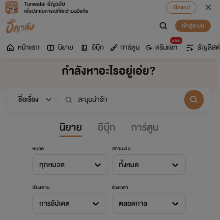
Tunwalai ธัญวลัย
เปิดแอป
เพื่อประสบการณ์ที่ดีกว่าบนมือถือ
เข้าสู่ระบบ
มาใหม่
หน้าแรก
นิยาย
อีบุ๊ก
การ์ตูน
ดรีมแชท
ธัญลิสต์
กำลังหาอะไรอยู่เอ่ย?
นิยาย
อีบุ๊ก
การ์ตูน
หมวด
สถานะจบ
ทุกหมวด
ทั้งหมด
เรียงตาม
ช่วงเวลา
การอัปเดต
ตลอดกาล