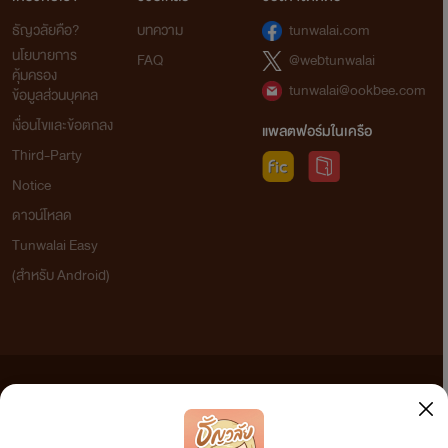
ธัญวลัยคือ?
บทความ
tunwalai.com
นโยบายการ
FAQ
@webtunwalai
คุ้มครอง
tunwalai@ookbee.com
ข้อมูลส่วนบุคคล
เงื่อนไขและข้อตกลง
แพลตฟอร์มในเครือ
Third-Party
Notice
ดาวน์โหลด
Tunwalai Easy
(สำหรับ Android)
ข้อความที่ท่านได้อ่านจากเว็บไซต์นี้เกิดจากการเขียนโดยสาธารณชนและเผยแพร่โดยอัตโนมัติ ผู้ดูแล
เว็บไซต์แห่งนี้ไม่ได้เห็นด้วยและไม่ขอรับผิดชอบต่อข้อความใดๆ ทั้งสิ้น ดังนั้นผู้อ่านทุกท่านโปรดใช้
วิจารณญาณในการกลั่นกรองด้วยตนเอง และหากท่านพบข้อความใดๆ ที่ขัดต่อกฎหมายและศีลธรรม