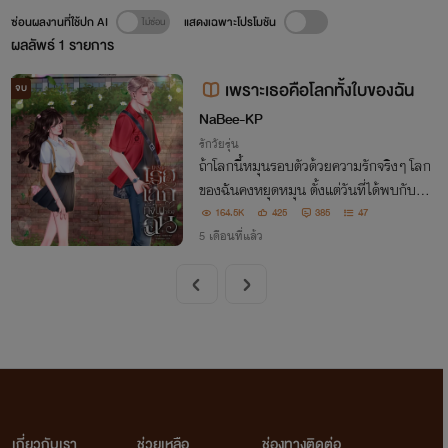
ซ่อนผลงานที่ใช้ปก AI
แสดงเฉพาะโปรโมชัน
ผลลัพธ์
1
รายการ
เพราะเธอคือโลกทั้งใบของฉัน
จบ
NaBee-KP
รักวัยรุ่น
ถ้าโลกนี้หมุนรอบตัวด้วยความรักจริงๆ โลก
ของฉันคงหยุดหมุน ตั้งแต่วันที่ได้พบกับเธ
อ.....
164.5K
425
385
47
5 เดือนที่แล้ว
เกี่ยวกับเรา
ช่วยเหลือ
ช่องทางติดต่อ