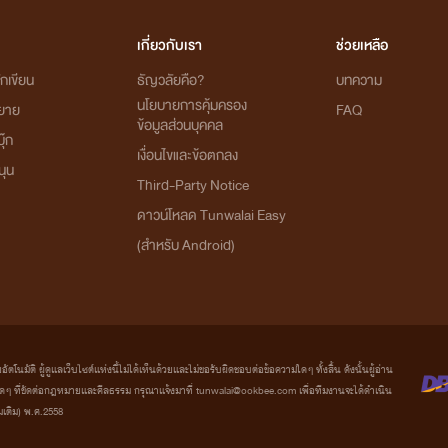
เกี่ยวกับเรา
ช่วยเหลือ
กเขียน
ธัญวลัยคือ?
บทความ
นโยบายการคุ้มครอง
ิยาย
FAQ
ข้อมูลส่วนบุคคล
ุ๊ก
เงื่อนไขและข้อตกลง
นุน
Third-Party Notice
ดาวน์โหลด Tunwalai Easy
(สำหรับ Android)
มัติ ผู้ดูแลเว็บไซต์แห่งนี้ไม่ได้เห็นด้วยและไม่ขอรับผิดชอบต่อข้อความใดๆ ทั้งสิ้น ดังนั้นผู้อ่าน
ที่ขัดต่อกฎหมายและศีลธรรม กรุณาแจ้งมาที่ tunwalai@ookbee.com เพื่อทีมงานจะได้ดำเนิน
่มเติม) พ.ศ.2558