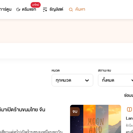
มาใหม่
การ์ตูน
ดรีมแชท
ธัญลิสต์
ค้นหา
หมวด
สถานะจบ
ทุกหมวด
ทั้งหมด
ซ่อนผ
ิติมาเปิดร้านขนมไทย จีน
จบ
Lan
รักโ
ซูเซียวแค่จะไปเปิดร้านขนมเหมือนทุกวัน
คนพี