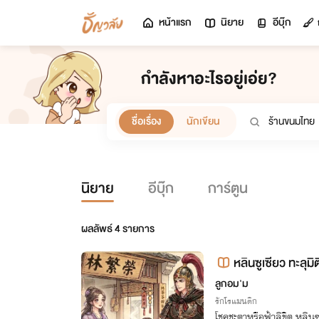
หน้าแรก
นิยาย
อีบุ๊ก
กำลังหาอะไรอยู่เอ่ย?
ชื่อเรื่อง
นักเขียน
นิยาย
อีบุ๊ก
การ์ตูน
ผลลัพธ์
4
รายการ
หลินซูเซียว ทะลุม
ลูกอม'ม
รักโรแมนติก
โชคชะตาหรือฟ้าลิขิต หลิน