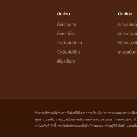
นักอ่าน
นักเขียน
ค้นหานิยาย
ลงทะเบียนนั
ค้นหาอีบุ๊ก
วิธีการลงน
จัดอันดับนิยาย
วิธีการลงอีบ
จัดอันดับอีบุ๊ก
ระบบสนับส
เติมเหรียญ
ข้อความที่ท่านได้อ่านจากเว็บไซต์นี้เกิดจากการเขียนโดยสาธารณชนและเผยแพร่โดยอัตโน
ทุกท่านโปรดใช้วิจารณญาณในการกลั่นกรองด้วยตนเอง และหากท่านพบข้อความใดๆ 
การในทันที ทั้งนี้ ทางเว็บไซต์ขอสงวนลิขสิทธิ์ตามพระราชบัญญัติลิขสิทธิ์ (ฉบับเพิ