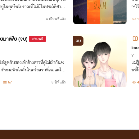
ยู่ในยุคจีนโบราณที่ไม่มีในประวัติศาสต
างไว
ร์ แล้วเธอจะเอาชีวิตรอดได้ยังไร มาติดตามกันค่ะ
เขาร
4 เดือนที่แล้ว
1
ยมาเฟีย (จบ)
อ่านฟรี
จบ
kar
Y
ส่สูทกับรองเท้าช้างดาวที่ดูไม่เข้ากันจะ
แม่ร
าที่หมอฟันใจสั่นในครั้งแรกที่เจอ แต่ใคร
นที่
าหวานๆของหญิงสาวก็ตราตรึงหัวใจชายห
57
3 ปีที่แล้ว
4