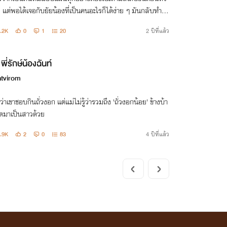
้ แต่พอได้เจอกับยัยน้องที่เป็นคนอะไรก็ได้ง่าย ๆ มันกลับทำให้
ู้สึกสบายใจเมื่ออยู่กับเธออย่างไม่เคยเป็นมาก่อน
.2K
0
1
20
2 ปีที่แล้ว
พี่รักษ์น้องฉันท์
atvirom
ู้ว่าเขาชอบกินถั่วงอก แต่แม่ไม่รู้ว่ารวมถึง 'ถั่วงอกน้อย' ข้างบ้า
โตมาเป็นสาวด้วย
.9K
2
0
83
4 ปีที่แล้ว