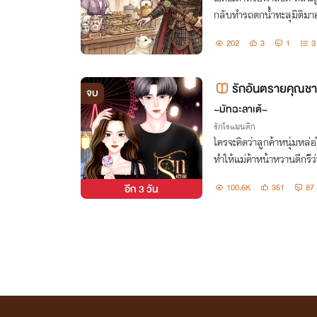
กลับทำรถตกน้ำทะลุมิติมาอ
202
3
1
3
รักอันตรายคุณชา
จบ
~มัทฉะลาเต้~
รักโรแมนติก
ใครจะคิดว่าลูกค้าหนุ่มหล่อใ
ทำให้แม่ค้าหน้าหวานดีกรีว่
จะรู้ว่ารอยยิ้มและใบหน้
อีก
3 วัน
100.6K
351
87
นุ่มเช่นกัน