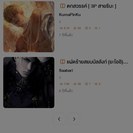
ตกสวรรค์ [ 3P สายริบะ ]
KumaPinKu
Y
9.1K
63
3
1
7 ปีที่แล้ว
แฝดร้ายสยบบัลลังก์ (ยะโออิ)นิย
ายY
Saabari
Y
7.6K
39
7
5
8 ปีที่แล้ว