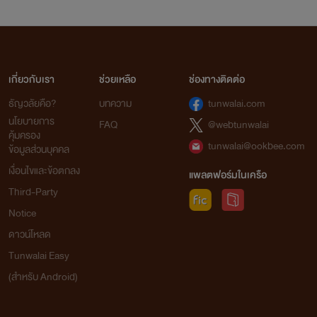
เกี่ยวกับเรา
ช่วยเหลือ
ช่องทางติดต่อ
ธัญวลัยคือ?
บทความ
tunwalai.com
นโยบายการ
FAQ
@webtunwalai
คุ้มครอง
tunwalai@ookbee.com
ข้อมูลส่วนบุคคล
เงื่อนไขและข้อตกลง
แพลตฟอร์มในเครือ
Third-Party
Notice
ดาวน์โหลด
Tunwalai Easy
(สำหรับ Android)