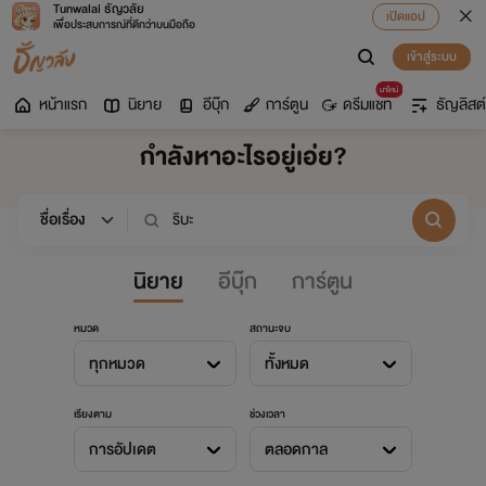
Tunwalai ธัญวลัย
เปิดแอป
เพื่อประสบการณ์ที่ดีกว่าบนมือถือ
เข้าสู่ระบบ
มาใหม่
หน้าแรก
นิยาย
อีบุ๊ก
การ์ตูน
ดรีมแชท
ธัญลิสต์
กำลังหาอะไรอยู่เอ่ย?
นิยาย
อีบุ๊ก
การ์ตูน
หมวด
สถานะจบ
ทุกหมวด
ทั้งหมด
เรียงตาม
ช่วงเวลา
การอัปเดต
ตลอดกาล