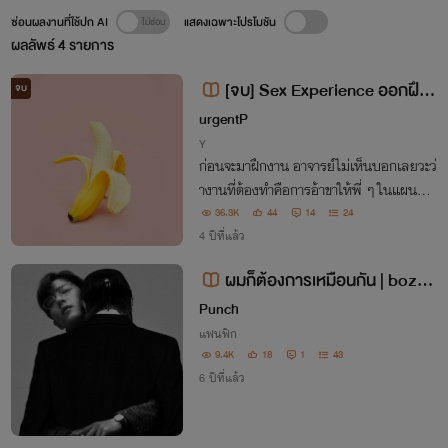
ซ่อนผลงานที่ใช้ปก AI
แสดงเฉพาะโปรโมชัน
ผลลัพธ์
4
รายการ
[จบ] Sex Experience ออกฝึก
จบ
ประสบกาม (3P/PWP)
urgentP
Y
ก่อนจะมาฝึกงาน อาจารย์ไม่เห็นบอกเลยวะว่
างานที่ต้องทำคือการอ้าขาให้พี่ ๆ ในแผนกเวี
ยนกันมาเยเย้ทุกวันแบบนี้!
36.3K
44
14
24
4 ปีที่แล้ว
ผมก็ต้องการเหมือนกัน | bozha
n
Punch
แฟนฟิก
9.4K
18
1
43
6 ปีที่แล้ว