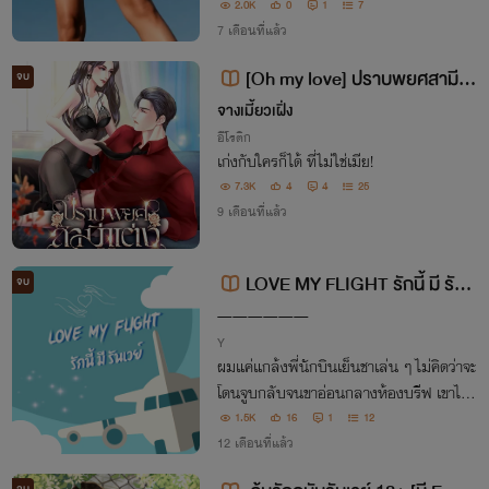
ลียวมอง
2.0K
0
1
7
7 เดือนที่แล้ว
[Oh my love] ปราบพยศสามีแ
จบ
ต่ง (รันเวย์&ของขวัญ)
จางเมี้ยวเฝิ่ง
อีโรติก
เก่งกับใครก็ได้ ที่ไม่ใช่เมีย!
7.3K
4
4
25
9 เดือนที่แล้ว
LOVE MY FLIGHT รักนี้ มี รันเ
จบ
วย์ | อ่านฟรี 22-28/10/28
——————
Y
ผมแค่แกล้งพี่นักบินเย็นชาเล่น ๆ ไม่คิดว่าจะ
โดนจูบกลับจนขาอ่อนกลางห้องบรีฟ เขาไม่ไ
ด้พูดอะไรมาก… แต่ทุกสัมผัสคือคำเตือนว่า
1.5K
16
1
12
“อย่ายั่ว ถ้าไม่คิดจะยอมเป็นของพี่”
12 เดือนที่แล้ว