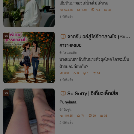
เฮียหันมามองเน่บ้างไม่ได้หรอ
624.1K
1.5K
774
47
1 ปีที่แล้ว
จากรันเวย์สู่ไร่รักกลางใจ (Run
จบ
way to Farmway)
ดาราหลงเมฆ
รักโรแมนติก
นางแบบตกอับกับนายหัวสุดโหด ใครจะเป็น
ฝ่ายยอมก่อนกัน?
380
0
1
14
1 ปีที่แล้ว
So Sorry | อีเกี๊ยวเด็กเสี่ย
จบ
Punyisaa.
รักวัยรุ่น
119.6K
71
20
33
2 ปีที่แล้ว