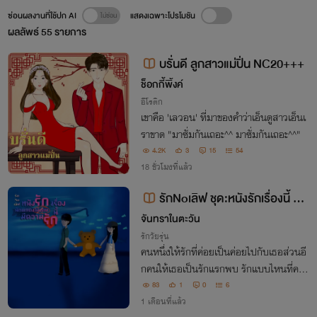
ซ่อนผลงานที่ใช้ปก AI
แสดงเฉพาะโปรโมชัน
ผลลัพธ์
55
รายการ
บรั่นดี ลูกสาวแม่ปิ่น NC20+++
ช็อกกี้พิ้งค์
อีโรติก
เขาคือ 'เลวอน' ที่มาของคำว่าเอ็นดูสาวเอ็นเ
ราขาด "มาซั่มกันเถอะ^^ มาซั่มกันเถอะ^^"
4.2K
3
15
54
18 ชั่วโมงที่แล้ว
รักNoเลิฟ ชุด:หนังรักเรื่องนี้ นัก
แสดง(ไม่เคย)มีความรัก
จันทราในตะวัน
รักวัยรุ่น
คนหนึ่งให้รักที่ค่อยเป็นค่อยไปกับเธอส่วนอี
กคนให้เธอเป็นรักแรกพบ รักแบบไหนที่คน
ที่ไม่เคยมีความรักอย่าง‘เต้าหู้’ถึงจะเลือกกัน
83
1
0
6
นะ?
1 เดือนที่แล้ว