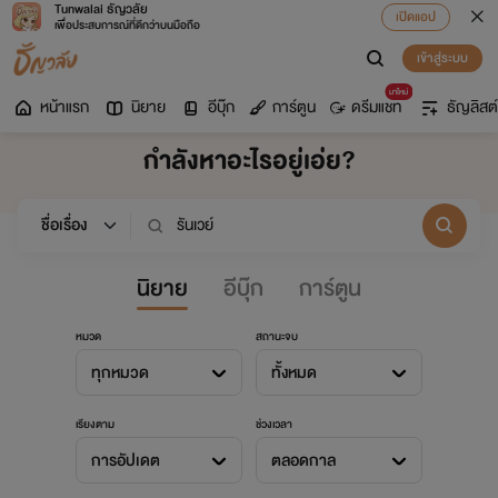
Tunwalai ธัญวลัย
เปิดแอป
เพื่อประสบการณ์ที่ดีกว่าบนมือถือ
เข้าสู่ระบบ
มาใหม่
หน้าแรก
นิยาย
อีบุ๊ก
การ์ตูน
ดรีมแชท
ธัญลิสต์
กำลังหาอะไรอยู่เอ่ย?
นิยาย
อีบุ๊ก
การ์ตูน
หมวด
สถานะจบ
ทุกหมวด
ทั้งหมด
เรียงตาม
ช่วงเวลา
การอัปเดต
ตลอดกาล