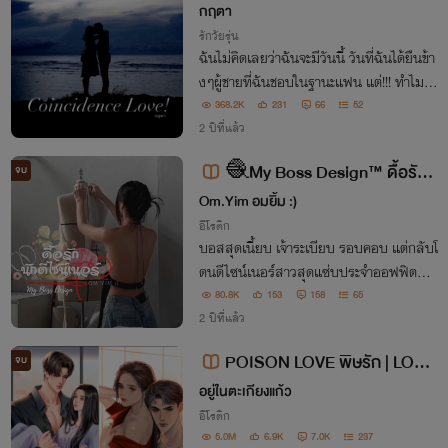
ดใจ ยัยแม่มด (เฌอลีน + รันเวย์) อ่า
กฤตา
นฟรี!!!! จบติดเหรียญ
รักวัยรุ่น
ฉันไม่คิดเลยว่าฉันจะมีวันนี้ วันที่ฉันได้ยืนข้า
งๆผู้ชายที่ฉันชอบในฐานะแฟน แต่!!! ทำไมทุ
กอย่างมันไม่ง่ายเลยนะ พระเจ้าช่วยใจดีกับฉั
368.2K
231
66
52
นหน่อยไม่ได้เหรอ
2 ปีที่แล้ว
🧶My​ Boss​ Design​™ ดื้อรัก
จบ
นักดีไซน์​เนอร์​🧷| NC18+ | รันเวย์×
Om.Yim อมยิ้ม :)
อีโรติก
ซินดี้​ (อ่านฟรี)​
บอสสุดเนี้ยบ เจ้าระเบียบ รอบคอบ แต่กลับโ
ดนดีไซน์เนอร์สาวสุดแซ่บประจำออฟฟิตแห
กทุกกฏเกณฑ์​ และด้วยความสามารถความคิ
80.8K
153
158
65
ดสร้างสรรค์​ที่ไม่เหมือนใครของเธอ ทำให้เธ
2 ปีที่แล้ว
ออยู่รอดในบริษัทได้โดยไม่โดนไล่ออก
POISON LOVE พิษรัก | LOVE
จบ
POSITIONS พิษสวาท ( SM/ภาพ
อยู่ในตะเกียงแก้ว
ประกอบ18+)
อีโรติก
5.0M
6.9K
7.0K
237