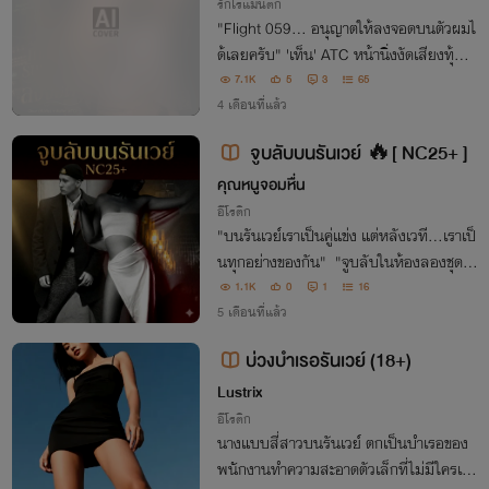
รักโรแมนติก
"Flight 059... อนุญาตให้ลงจอดบนตัวผมไ
ด้เลยครับ" 'เท็น' ATC หน้านิ่งงัดเสียงทุ้มสั่
งกัปตันสาว 'มัทนา' ให้เสียอาการ! บนฟ้าเธ
7.1K
5
3
65
อคุมเครื่อง แต่บนเตียงเขาคุมเธอเอง!
4 เดือนที่แล้ว
จูบลับบนรันเวย์ 🔥[ NC25+ ]
คุณหนูจอมหื่น
อีโรติก
"บนรันเวย์เราเป็นคู่แข่ง แต่หลังเวที...เราเป็
นทุกอย่างของกัน" "จูบลับในห้องลองชุด คื
นก่อนโชว์ใหญ่ ฉันรู้แล้วว่าทำไมไม่เคยรู้สึกกั
1.1K
0
1
16
บใคร...เพราะไม่เคยเจอเธอ"
5 เดือนที่แล้ว
บ่วงบำเรอรันเวย์ (18+)
Lustrix
อีโรติก
นางแบบสี่สาวบนรันเวย์ ตกเป็นบำเรอของ
พนักงานทำความสะอาดตัวเล็กที่ไม่มีใครเห