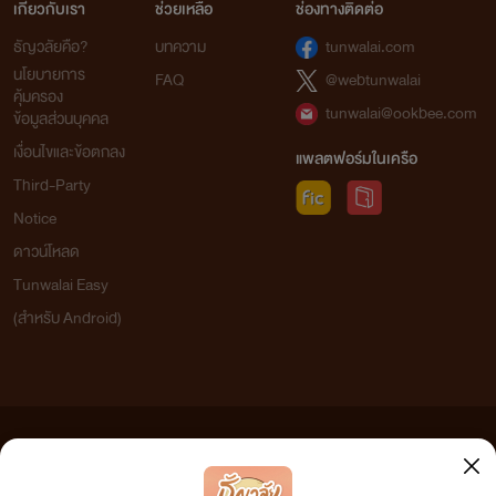
เกี่ยวกับเรา
ช่วยเหลือ
ช่องทางติดต่อ
ธัญวลัยคือ?
บทความ
tunwalai.com
นโยบายการ
FAQ
@webtunwalai
คุ้มครอง
tunwalai@ookbee.com
ข้อมูลส่วนบุคคล
เงื่อนไขและข้อตกลง
แพลตฟอร์มในเครือ
Third-Party
Notice
ดาวน์โหลด
Tunwalai Easy
(สำหรับ Android)
ข้อความที่ท่านได้อ่านจากเว็บไซต์นี้เกิดจากการเขียนโดยสาธารณชนและเผยแพร่โดยอัตโนมัติ ผู้ดูแล
เว็บไซต์แห่งนี้ไม่ได้เห็นด้วยและไม่ขอรับผิดชอบต่อข้อความใดๆ ทั้งสิ้น ดังนั้นผู้อ่านทุกท่านโปรดใช้