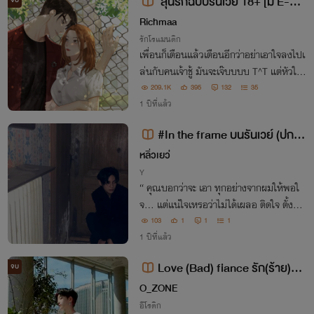
ลุ้นรักฉบับรันเวย์ 18+ [มี E-Bo
จบ
ok]
Richmaa
รักโรแมนติก
เพื่อนก็เตือนแล้วเตือนอีกว่าอย่าเอาใจลงไปเ
ล่นกับคนเจ้าชู้ มันจะเจ๊บบบบ T^T แต่หัวใจเ
จ้ากรรมมันก็ยังดื้อดึง ห้ามยังไงก็ห้ามไม่อยู
209.1K
395
132
35
่… สุดท้ายก็เอาตัวเองกระโจนลงไปในความ
1 ปีที่แล้ว
สัมพันธ์นั้นจนได้!
#In the frame บนรันเวย์ (ปกชั่ว
คราว)
หลิ่วเยว่
Y
“ คุณบอกว่าจะ เอา ทุกอย่างจากผมให้พอใ
จ… แต่แน่ใจเหรอว่าไม่ได้เผลอ ติดใจ ตั้งแต่
ครั้งแรกที่ผมครางชื่อคุณ? ”
103
1
1
1
1 ปีที่แล้ว
Love (Bad) fiance รัก(ร้าย)นา
จบ
ยคู่หมั้น (NC18+)
O_ZONE
อีโรติก