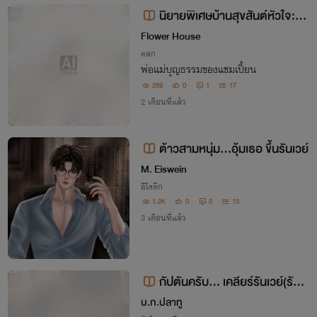
นิยายพิเศษบ้านสุขสันต์หัวใจ:ชม
จบ
พู่กับรันเวย์
Flower House
ตลก
พ่อแม่บุญธรรมของแชมเปี้ยน
259
0
1
17
2 เดือนที่แล้ว
ต้าวสามหนุ่ม…อุ้มเธอ ขึ้นรันเวย์
M. Eiswein
อีโรติก
1.2K
0
0
13
3 เดือนที่แล้ว
กัปตันครับ... เคลียร์รันเวย์(รัก)ใ
จบ
ห้ผมลงจอด
บ.ก.ปลาทู