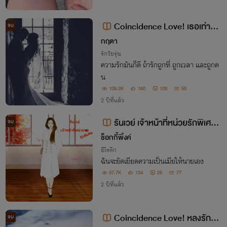
Coincidence Love! เธอเท่านั้น
จบ
คนสำคัญของหัวใจ (Special Episo
กฤตา
de)
รักวัยรุ่น
ความรักมันก็ดี ถ้ารักถูกที่ ถูกเวลา และถูกค
น
109.2K
160
103
55
2 ปีที่แล้ว
รันเวย์ เจ้าหน้าที่หน่วยรักพิเศษ
จบ
NC20+++
ช็อกกี้พิ้งค์
อีโรติก
ฉันจะยัดเยียดความเป็นเมียให้นายเอง
57.7K
134
25
77
2 ปีที่แล้ว
Coincidence Love! หลงรักหม
จบ