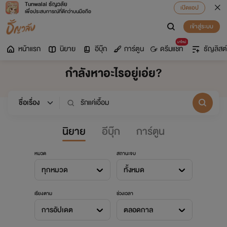
Tunwalai ธัญวลัย
เปิดแอป
เพื่อประสบการณ์ที่ดีกว่าบนมือถือ
เข้าสู่ระบบ
มาใหม่
หน้าแรก
นิยาย
อีบุ๊ก
การ์ตูน
ดรีมแชท
ธัญลิสต์
กำลังหาอะไรอยู่เอ่ย?
นิยาย
อีบุ๊ก
การ์ตูน
หมวด
สถานะจบ
ทุกหมวด
ทั้งหมด
เรียงตาม
ช่วงเวลา
การอัปเดต
ตลอดกาล