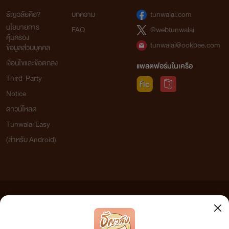
ธัญวลัยคือ?
บทความ
tunwalai.com
นโยบายการ
FAQ
@webtunwalai
คุ้มครอง
tunwalai@ookbee.com
ข้อมูลส่วนบุคคล
เงื่อนไขและข้อตกลง
แพลตฟอร์มในเครือ
Third-Party
Notice
ดาวน์โหลด
Tunwalai Easy
(สำหรับ Android)
ข้อความที่ท่านได้อ่านจากเว็บไซต์นี้เกิดจากการเขียนโดยสาธารณชนและเผยแพร่โดยอัตโนมัติ ผู้ดูแล
เว็บไซต์แห่งนี้ไม่ได้เห็นด้วยและไม่ขอรับผิดชอบต่อข้อความใดๆ ทั้งสิ้น ดังนั้นผู้อ่านทุกท่านโปรดใช้
วิจารณญาณในการกลั่นกรองด้วยตนเอง และหากท่านพบข้อความใดๆ ที่ขัดต่อกฎหมายและศีลธรรม