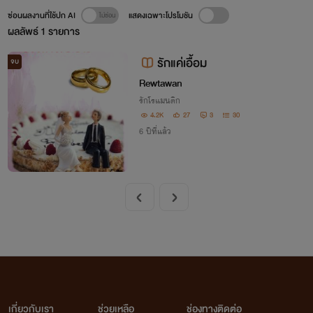
ซ่อนผลงานที่ใช้ปก AI
แสดงเฉพาะโปรโมชัน
ผลลัพธ์
1
รายการ
รักแค่เอื้อม
จบ
Rewtawan
รักโรแมนติก
4.2K
27
3
30
6 ปีที่แล้ว
เกี่ยวกับเรา
ช่วยเหลือ
ช่องทางติดต่อ