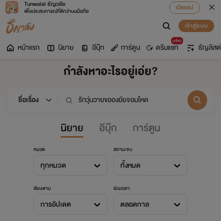
Tunwalai ธัญวลัย
เปิดแอป
เพื่อประสบการณ์ที่ดีกว่าบนมือถือ
เข้าสู่ระบบ
มาใหม่
หน้าแรก
นิยาย
อีบุ๊ก
การ์ตูน
ดรีมแชท
ธัญลิสต์
กำลังหาอะไรอยู่เอ่ย?
นิยาย
อีบุ๊ก
การ์ตูน
หมวด
สถานะจบ
ทุกหมวด
ทั้งหมด
เรียงตาม
ช่วงเวลา
การอัปเดต
ตลอดกาล