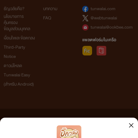
ธัญวลัยคือ?
บทความ
tunwalai.com
นโยบายการ
FAQ
@webtunwalai
คุ้มครอง
tunwalai@ookbee.com
ข้อมูลส่วนบุคคล
เงื่อนไขและข้อตกลง
แพลตฟอร์มในเครือ
Third-Party
Notice
ดาวน์โหลด
Tunwalai Easy
(สำหรับ Android)
ข้อความที่ท่านได้อ่านจากเว็บไซต์นี้เกิดจากการเขียนโดยสาธารณชนและเผยแพร่โดยอัตโนมัติ ผู้ดูแล
เว็บไซต์แห่งนี้ไม่ได้เห็นด้วยและไม่ขอรับผิดชอบต่อข้อความใดๆ ทั้งสิ้น ดังนั้นผู้อ่านทุกท่านโปรดใช้
วิจารณญาณในการกลั่นกรองด้วยตนเอง และหากท่านพบข้อความใดๆ ที่ขัดต่อกฎหมายและศีลธรรม