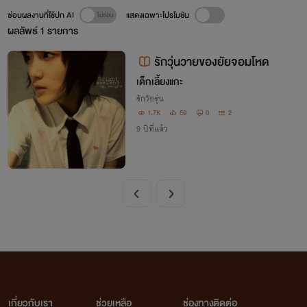
ซ่อนผลงานที่ใช้ปก AI
แสดงเฉพาะโปรโมชัน
ผลลัพธ์
1
รายการ
รักวุ่นวายของยัยจอมโหด
เด็กเลี้ยงแกะ
รักวัยรุ่น
1.7K
59
0
2
9 ปีที่แล้ว
เกี่ยวกับเรา
ช่วยเหลือ
ช่องทางติดต่อ