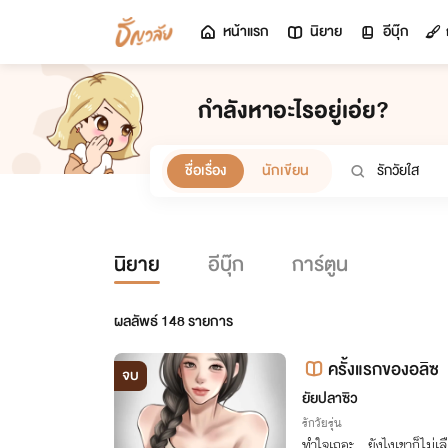
หน้าแรก
นิยาย
อีบุ๊ก
กำลังหาอะไรอยู่เอ่ย?
ชื่อเรื่อง
นักเขียน
นิยาย
อีบุ๊ก
การ์ตูน
ผลลัพธ์
148
รายการ
ครั้งแรกของอลิซ
จบ
ยัยปลาซิว
รักวัยรุ่น
ทำใจเถอะ…ยังไงเขาก็ไม่เลื