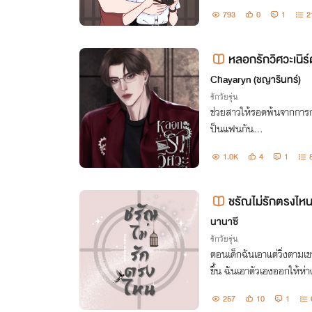
หลังชัตเตอร์"
793
0
1
2
หลอกรักวิศวะเนิร์
Chayaryn (ชญารินทร์)
รักวัยรุ่น
ช่วยสาวให้รอดพ้นจากการกล
ป็นแฟนกัน...
1.0K
4
1
ชรัณไม่รักตรงไห
นานาซี
รักวัยรุ่น
ตอนเด็กฉันเอาแต่วิ่งตามเขา ทำทุกทางเพื่อจะได้เจอหน้า แต่เมื
ขึ้น ฉันเอาตัวเองออกให้ห่า
257
10
1