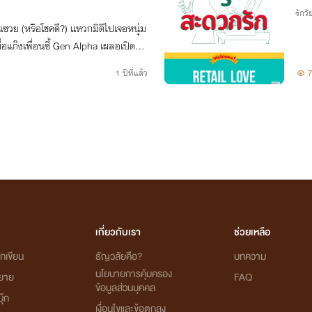
รักวัย
นซวย (หรือโชคดี?) แหวกมิติไปเจอหนุ่ม
เมื่อแก๊งเพื่อนซี้ Gen Alpha เผลอเปิดหนั
กับโลกสุดป่วน
1 ปีที่แล้ว
7
เกี่ยวกับเรา
ช่วยเหลือ
กเขียน
ธัญวลัยคือ?
บทความ
นโยบายการคุ้มครอง
ิยาย
FAQ
ข้อมูลส่วนบุคคล
ุ๊ก
เงื่อนไขและข้อตกลง