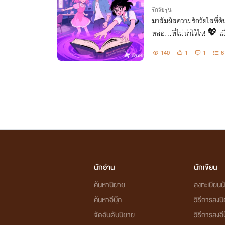
รักวัยรุ่น
มาสัมผัสความรักวัยใสที่ดั
หล่อ...ที่ไม่น่าไว้ใจ! 💖 
งสือต้องสาป ก็วาร์ปไปเจอ
140
1
1
6
นักอ่าน
นักเขียน
ค้นหานิยาย
ลงทะเบียนนั
ค้นหาอีบุ๊ก
วิธีการลงน
จัดอันดับนิยาย
วิธีการลงอีบ