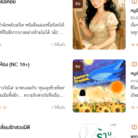
ที่รอคอย
จบ
หมู
อีโรต
่กำลังหลับสนิท หนังสือเล่มหนึ่งปิดบังใ
เริ
ริมฝีปากบางอย่างห้ามไม่ได้ ‘เอ๊ะ! ว่า
นทุก
้คนเดียวได้นะ?’
คิดจ
6
1 ปีที่แล้ว
3
อนเด
งห้อง (NC 18+)
จบ
หนูล
ดราม
สาววัยใส' มาพบเจอกับ 'คุณลุงข้างห้อง'
ชีวิ
เมียทิ้งอีก... ความรักต่างวัยจึงเริ่มขึ้น
เกิด
มบุ
12
1 ปีที่แล้ว
1
หนก
ี่ยมรักลวงมิติ
ann