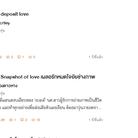
deposit love
crtiey
รุ่น
2
0
1
5
1 ปีที่แล้ว
Snapshot of love เผลอรักหมดใจยัยช่างภาพ
องดาวหาง
รุ่น
ตที่แสนสงบเงียบของ ‘เบลล์’ นศ.สาวผู้รักการถ่ายภาพเป็นชีวิต
จ และทำทุกอย่างเพื่อส่งเสียตัวเองเรียน ต้องมาวุ่นวายเพราะผู้
นเดียว!! แค่เผลอไปกดชัตเตอร์ถ่ายรูป ‘ดิน’ นักร้องสุดฮอตปร
.0K
1
2
16
1 ปีที่แล้ว
หาลัย!!