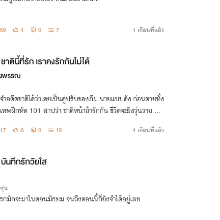
59
1
0
7
1 เดือนที่แล้ว
ชาตินี้ที่รัก เราคงรักกันไม่ได้
รงพรรณ
ำอดีตชาติได้ว่าเคยเป็นคู่ปรับของภีม นายแบบดัง ก่อนตายทั้ง
ูกเทพฝึกหัด 101 สาปว่า ชาติหน้าถ้ารักกัน ชีวิตจะยิ่งวุ่นวาย แล
หมือนชะตากรรมกำลังเริ่มเล่นตลกอีกครั้ง...
17
0
0
13
4 เดือนที่แล้ว
บันทึกรักวัยใส
รุ่น
รกมักจะมาในตอนมัธยม จนถึงตอนนี้ก็ยังจำได้อยู่เลย