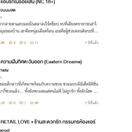
แอบรักในรอยเส้น (NC 18+)
อ้วนนมสด
ิก
่มจากสายตาแอบมองในคลาสเวิร์คช๊อป จบที่เสียงครางกระเส่าใ
มุมของบ้าน เขาคือหนุ่มเลือดร้อน เธอคือผู้ช่วยสอนศิลปะที่ไม่
ะมีใจ แต่เมื่อได้ลิ้มรสกันและกัน...ความสัมพันธ์ก็ไม่มีวันเหมื
.9K
3
2
11
1 ปีที่แล้ว
ิม.
ความฝันทิศตะวันออก (Eastern Dreams)
่าแสง
่า
ตของเด็กสาวที่เกิดมาพร้อมกับความซวย ซวยแบบลิมิเต็ดอิดิชั่น
มาก็ซวยแล้ว… ทั้งยังพบเจอแต่คนไม่ดี ไม่ถูกรัก ทั้งอับโชค แต้
ญติดลบ โง่เขลาเบาปัญญา คนคนนึงมันจะโชคร้ายได้ถึงขนาดไ
.1K
0
1
46
1 ปีที่แล้ว
ันนะ?
RETAIL LOVE • ร้านสะดวกรัก กรรมกรห้องแอร์
angel