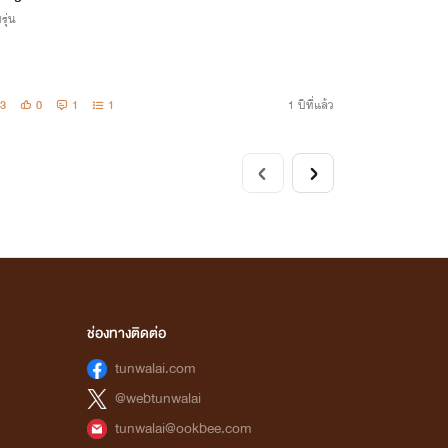
รุ่น
3
0
1
1
1 ปีที่แล้ว
ช่องทางติดต่อ
tunwalai.com
@webtunwalai
tunwalai@ookbee.com