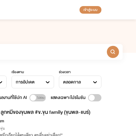
เข้าสู่ระบบ
เรียงตาม
ช่วงเวลา
การอัปเดต
ตลอดกาล
ลงานที่ใช้ปก AI
แสดงเฉพาะโปรโมชัน
ลูกหมีของขุนพล #ข.ขุน family (ขุนพล-แบร์)
xm
รุ่น
หมีกูเรียกได้คนเดียว คนอื่นอย่าเสือก!"