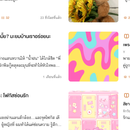
32
23 ชั่วโมงที่แล้ว
2
มั้ย? มะยมบ้านเราอร่อยนะ
เพ
Y
้างแสนหวานให้ "น้ำฝน" ได้ใกล้ชิด "พี่
พายจ
ายรักฟีลกู๊ดสุดละมุนที่จะทำให้หัวใจพองโต
คู่ถ
่านรวดเดียวจบ!]
ะดูเ
1 เดือนที่แล้ว
1
โฟกัสซ่อนรัก
สีชา
รักวัย
องผ่านเลนส์กล้อง...และจุดโฟกัส เดี
รักแ
ผู้หญิงที่ ผมทำได้แค่ซ่อนความ รู้สึกไว้