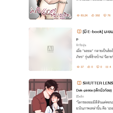
83.2K
392
76
[มี E-book] มะยม
p
รักวัยรุ่น
เมื่อ "มะยม" กลายเป็นข้ออ
ภัทร" รุ่นพี่ข้างบ้าน! นิย
[มี E-book ที่ Meb โหลดอ
37
0
0
4
SHUTTER LENS: 
Dek-pinkie (เด็กนิ้วก้อย)
อีโรติก
"โลกของผมมีสีสันแค่ตอนม
ยวในภาพเหล่านั้น คือ 'เธอ 