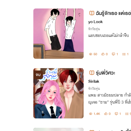
ฉันรู้จักเธอ แต่เธอไ
yo Look
รักวัยรุ่น
แอบชอบเธอแต่ไม่กล้าจีบ
50
0
1
1
รุ่นพี่วิศวะ
จบ
Sirilak
รักวัยรุ่น
แพม สาวมัธยมปลาย กำลังเ
ญเจอ “ธาม” รุ่นพี่ปี 3 ที
ฟรีของมหาวัทยาลัย
1.4K
0
1