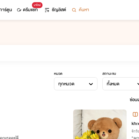
มาใหม่
การ์ตูน
ดรีมแชท
ธัญลิสต์
ค้นหา
หมวด
สถานะจบ
ทุกหมวด
ทั้งหมด
ซ่อนผ
khr
รักวัย
อกเธออยู่ดี
"ลูก