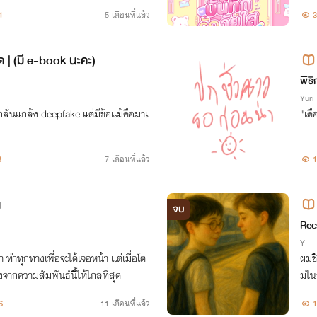
1
5 เดือนที่แล้ว
3
ด | (มี e-book นะคะ)
พิธ
Yuri
ั่นแกล้ง deepfake แต่มีข้อแม้คือมาเ
8
7 เดือนที่แล้ว
1
น
จบ
Rec
Y
่อโต
ผมชื
งจากความสัมพันธ์นี้ให้ไกลที่สุด
มในก
ามลั
6
11 เดือนที่แล้ว
1