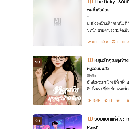
The Dairy- รักนี้
พุดดิ้งตัวน้อย
Y
ผมนั่งลงข้างเด็กคนหนึ่งที
บหน้า สายตาของผมจ้องไปที่
แต่… ทำไมมานอนอยู่ตรงนี
619
0
1
2
หลุมรักคุณลุงข้า
จบ
หมูอ้วนนมสด
อีโรติก
เมื่อโชคชะตานำพาให้ 'เด็ก
อีกทั้งตอนนี้ยังเป็นพ่อหม้าย
ณ ห้อง 808
13.4K
12
1
รอยแยกแห่งใจ: เหล
จบ
Punch