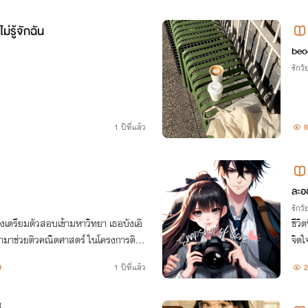
ม่รู้จักฉัน
beo
รักวัย
1 ปีที่แล้ว
8
ละอ
รักวัย
ตรียมตัวสอบเข้ามหาวิทยา เธอบังเอิ
ชีวิ
่เข้ามาช่วยติวคณิตศาสตร์ ในโครงการติว
จิตใ
ชายค
9
1 ปีที่แล้ว
2
ะจำม