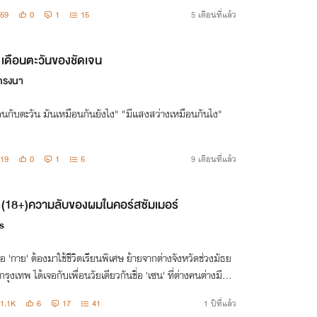
59
0
1
15
5 เดือนที่แล้ว
เดือนตะวันของชัดเจน
ิกรงนา
"เดือนกับตะวัน มันเหมือนกันยังไง" "มีแสงสว่างเหมือนกันไง"
19
0
1
5
9 เดือนที่แล้ว
(18+)ความลับของผมในคอร์สซัมเมอร์
s
่อ 'กาย' ต้องมาใช้ชีวิตเรียนพิเศษ ย้ายจากต่างจังหวัดช่วงมัธย
รุงเทพ ได้เจอกับเพื่อนวัยเดียวกันชื่อ 'เซน' ที่ต่างคนต่างมีคว
บด้านมืดซ่อนไว้อยู่
1.1K
6
17
41
1 ปีที่แล้ว