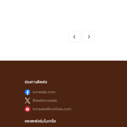
ช่องทางติดต่อ
tunwalai.com
@webtunwalai
tunwalai@ookbee.com
แพลตฟอร์มในเครือ