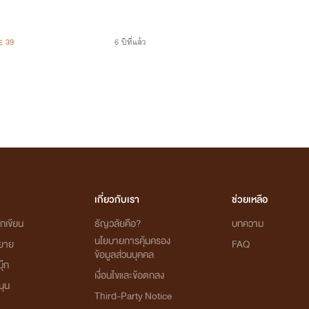
39
6 ปีที่แล้ว
เกี่ยวกับเรา
ช่วยเหลือ
กเขียน
ธัญวลัยคือ?
บทความ
นโยบายการคุ้มครอง
ิยาย
FAQ
ข้อมูลส่วนบุคคล
ุ๊ก
เงื่อนไขและข้อตกลง
นุน
Third-Party Notice