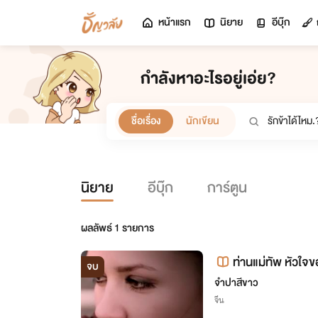
หน้าแรก
นิยาย
อีบุ๊ก
กำลังหาอะไรอยู่เอ่ย?
ชื่อเรื่อง
นักเขียน
นิยาย
อีบุ๊ก
การ์ตูน
ผลลัพธ์
1
รายการ
ท่านแม่ทัพ หัวใจข
จบ
จำปาสีขาว
จีน