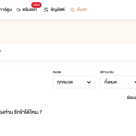
มาใหม่
การ์ตูน
ดรีมแชท
ธัญลิสต์
ค้นหา
หมวด
สถานะจบ
ทุกหมวด
ทั้งหมด
ซ่อนผ
องท่าน รักข้าได้ไหม.?