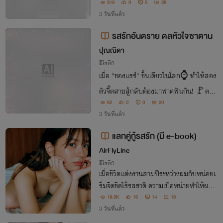
ยอมสยบราบคาบใต้ร่างจอมวายร้าย กลายเ
319
0
0
28
ป็นทาสราคะชั่วนิรันดร์!
3 วันที่แล้ว
รสรักอันตราย ดลหัวใจซาตาน
จบ
ปุณณิดา
อีโรติก
เมื่อ "ของแรร์" ชิ้นเดียวในโลก⌚️ ทำให้สอง
ตัวจี๊ดสายสู้กลับต้องมาฟาดฟันกัน! 🚩คนห
นึ่งคือซาตานหนุ่มธงแดง ดิบ เถื่อน ไม่ยอมใ
62
0
0
20
3 วันที่แล้ว
คร 👡ส่วนอีกคนคือเซเลบสาวสวยพยศจัด
ปากแจ๋ว และพร้อมบวกทุกย่างก้าว
แลกคู่กู้รสรัก (มี e-book)
AirFlyLine
อีโรติก
เมื่อชีวิตแต่งงานสามปีระหว่างผมกับหน่อยเ
ริ่มจืดชืดไร้รสชาติ ความเบื่อหน่ายทำให้ผมเ
ลือกที่จะหาความตื่นเต้นใส่ตัวในแบบที่ไม่น่า
19.3K
16
14
18
ให้อภัย โดยไม่รู้เลยว่า สุดท้ายแล้ว ผมอาจจ
3 วันที่แล้ว
ะสูญเสียทุกอย่างไปตลอดกาล