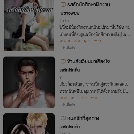
รสรักนักศึกษาฝึกงาน
เมฆาอพยพ
อีโรติก
ปีนี้จะมีน้องฝึกงานคนใหม่เข้ามาที่บริษัท ผม
เป็นคนที่ต้องดูแลน้องนักศึกษา แต่ไม่รู้เลยว่
าน้องเป็นใคร จนวันนึงผมก็รู้ ว่านักศึกษาที่ม
5.5K
3
1
14
าฝึกงาน เขาคือคนที่ผมรู้จักดี
5 วันที่แล้ว
ข้ามสังเวียนมาเคียงใจ
รสรักไร้กลิ่น
Y
เกี่ยวก้อยสัญญาว่าจะเป็นคู่แข่งกันตลอดไป
ทว่ากลับหนีไปอยู่เกาหลีใต้ตั้งหลายสิบปีไม่เ
คยคิดจะกลับมาหา แล้วทำไมถึงซมซานแบก
55
0
0
3
ใจพังๆ กลับมาเอาตอนนี้ ตอนที่...เกือบลืม
8 วันที่แล้ว
ทุกอย่างได้อยู่แล้ว
หมดรักที่สุดทาง
รสรักไร้กลิ่น