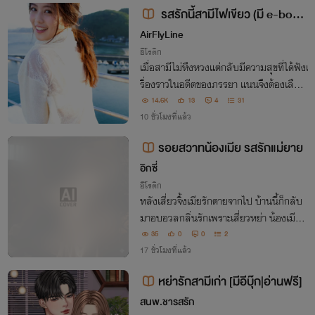
ออย่าง 'ผู้ใหญ่ยศ'
รสรักนี้สามีไฟเขียว (มี e-boo
k)
AirFlyLine
อีโรติก
เมื่อสามีไม่หึงหวงแต่กลับมีความสุขที่ได้ฟังเ
รื่องราวในอดีตของภรรยา แนนจึงต้องเลือก
ว่าจะเก็บฝังความทรงจำไว้ให้มิดชิดหรือจะปลุ
14.6K
13
4
31
กความเร่าร้อนของถ่านไฟเก่ามาเติมเต็มรสนิ
10 ชั่วโมงที่แล้ว
ยมแปลกประหลาดของสามีให้ถึงขีดสุด
รอยสวาทน้องเมีย รสรักแม่ยาย
อิกซี่
อีโรติก
หลังเสี่ยวจิ้งเมียรักตายจากไป บ้านนี้ก็กลับ
มาอบอวลกลิ่นรักเพราะเสี่ยวหย่า น้องเมียแ
ละซู่ผิง แม่ยายวัยสะพรั่ง ได้ย้ายเข้ามาพร้อม
35
0
0
2
ดูแลเขาแทนเมียรัก!
17 ชั่วโมงที่แล้ว
หย่ารักสามีเก่า [มีอีบุ๊ก|อ่านฟรี]
สนพ.ชารสรัก