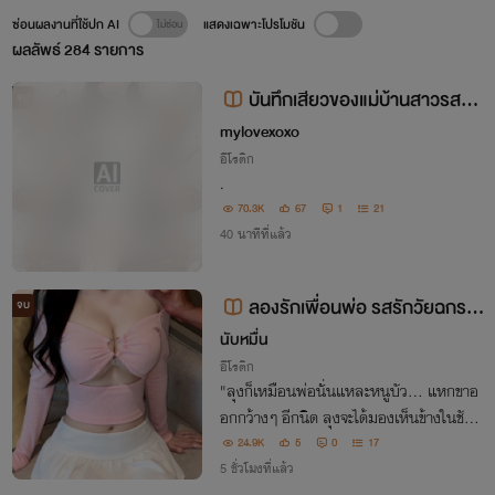
ซ่อนผลงานที่ใช้ปก AI
แสดงเฉพาะโปรโมชัน
ผลลัพธ์
284
รายการ
บันทึกเสียวของแม่บ้านสาวรสรัก
จบ
รอยสวาท Nc
mylovexoxo
อีโรติก
.
70.3K
67
1
21
40 นาทีที่แล้ว
ลองรักเพื่อนพ่อ รสรักวัยฉกรร
จบ
จ์ มี E-book (อิโรติก )
นับหมื่น
อีโรติก
"ลุงก็เหมือนพ่อนั่นแหละหนูบัว... แหกขาอ
อกกว้างๆ อีกนิด ลุงจะได้มองเห็นข้างในชัด
ๆ" ใครจะคิดว่าแค่ปลิงตัวเดียว จะทำให้ 'บัวส
24.9K
5
0
17
วรรค์' ต้องตกอยู่ในกำมือของเพื่อนรักของพ่
5 ชั่วโมงที่แล้ว