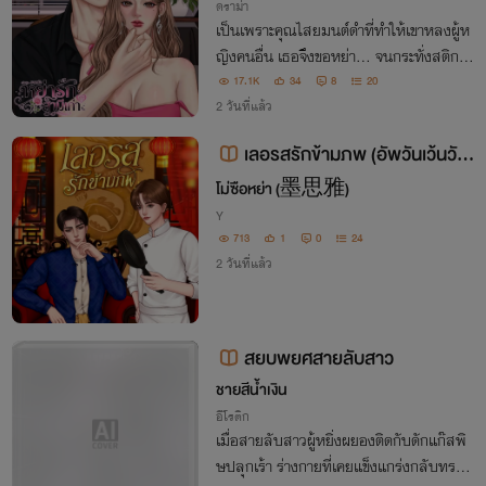
ดราม่า
เป็นเพราะคุณไสยมนต์ดำที่ทำให้เขาหลงผู้ห
ญิงคนอื่น เธอจึงขอหย่า... จนกระทั่งสติกลั
บมา เขาเลยต้องมารีบตามง้อเมีย(เก่า)อย่าง
17.1K
34
8
20
กับหมาหงอย!!
2 วันที่แล้ว
เลอรสรักข้ามภพ (อัพวันเว้นวัน)
(เปิดเรื่อง22/07)
โม่ซือหย่า (墨思雅)
Y
713
1
0
24
2 วันที่แล้ว
สยบพยศสายลับสาว
ชายสีน้ำเงิน
อีโรติก
เมื่อสายลับสาวผู้หยิ่งผยองติดกับดักแก๊สพิ
ษปลุกเร้า ร่างกายที่เคยแข็งแกร่งกลับทรยศ