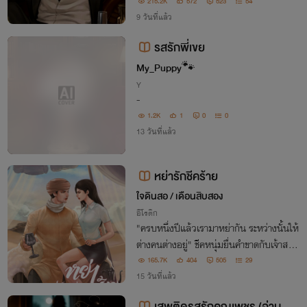
นำซ้ำยังเป็นคนสติไม่ดีและเป็นใบ้อีกต่างหา
215.2K
572
523
54
ก!
9 วันที่แล้ว
รสรักพี่เขย
My_Puppy🐾
Y
-
1.2K
1
0
0
13 วันที่แล้ว
หย่ารักชีคร้าย
ใจดินสอ / เดือนสิบสอง
อีโรติก
"ครบหนึ่งปีแล้วเรามาหย่ากัน ระหว่างนั้นให้
ต่างคนต่างอยู่" ชีคหนุ่มยื่นคำขาดกับเจ้าสาว
ในวันแต่งงาน ทว่าหลังความผิดพลาดในคืน
165.7K
404
505
29
เข้าหอ คนที่บอกให้ต่างคนต่างอยู่กลับตามติ
15 วันที่แล้ว
ดเป็นเงา เขาจะต่างคนต่างอยู่กี่โมง!
เสพติดรสรักคุณเพชร (อ่านฟรี