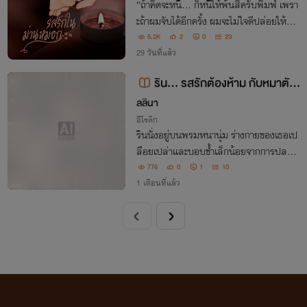
“ถ้าคิดจะหนี... ก็หนีให้พ้นสิครับพิมพ์ เพรา
ะถ้าผมจับได้อีกครั้ง ผมจะไม่ใจดีปล่อยให้คุณ
นอนเฉย ๆ แน่!”
5.2K
2
0
23
29 วันที่แล้ว
ริน... รสรักต้องห้าม กับหมาตัวโ
จบ
ปรดของเธอ
ลลินา
อีโรติก
รินนั่งอยู่บนพรมหนานุ่ม ร่างกายของเธอเป
ลือยเปล่าและบอบช้ำเล็กน้อยจากการปลดป
ล่อยอย่างต่อเนื่อง แต่แววตาของเธอกลับมีค
776
0
1
10
วามสุขอย่างที่หาไม่ได้จากโลกภายนอก ไททั
1 เดือนที่แล้ว
นหมอบลงข้างๆ มันเอาหัวหนุนตักเธออย่าง
แผ่วเบา