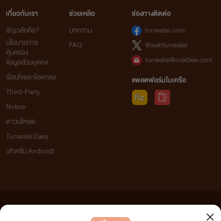
เกี่ยวกับเรา
ช่วยเหลือ
ช่องทางติดต่อ
ธัญวลัยคือ?
บทความ
tunwalai.com
นโยบายการ
FAQ
@webtunwalai
คุ้มครอง
tunwalai@ookbee.com
ข้อมูลส่วนบุคคล
เงื่อนไขและข้อตกลง
แพลตฟอร์มในเครือ
Third-Party
Notice
ดาวน์โหลด
Tunwalai Easy
(สำหรับ Android)
ข้อความที่ท่านได้อ่านจากเว็บไซต์นี้เกิดจากการเขียนโดยสาธารณชนและเผยแพร่โดยอัตโนมัติ ผู้ดูแล