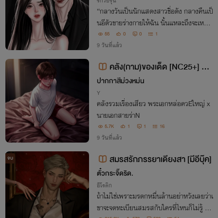
รักวัยรุ่น
“กลางวันเป็นนักแสดงสาวชื่อดัง กลางคืนเป็
นอีตัวขายร่างกายให้ฉัน นั้นแหละถึงจะเหมา
ะสมกับที่เธอกล้าทรยศความรักที่ฉันเคยมีให
55
0
0
1
้”
9 วันที่แล้ว
คลัง(กาม)ของเด็ด [NC25+] NF
SW+++
ปากกาสีม่วงหม่น
Y
คลังรวมเรื่องเสียว พระเอกหล่อควEใหญ่ x
นายเอกสายร่าN
5.7K
1
1
16
9 วันที่แล้ว
สมรสรักภรรยาเดียงสา [มีอีบุ๊ค]
จบ
ตั๋วกระจิ๊ดริด.
อีโรติก
ถ้าไม่ใช่เพราะมรดกหมื่นล้านอย่าหวังเลยว่าเ
ขาจะจดทะเบียนสมรสกับใครที่ไหนก็ไม่รู้ มิห