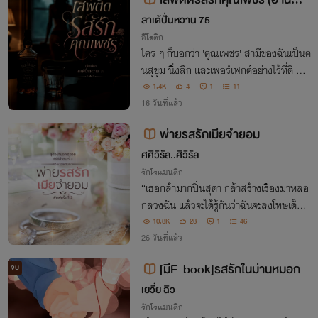
จนจบ)
ลาเต้ปั่นหวาน 75
อีโรติก
ใคร ๆ ก็บอกว่า 'คุณเพชร' สามีของฉันเป็นค
นสุขุม นิ่งลึก และเพอร์เฟกต์อย่างไร้ที่ติ ทว่
าความลับที่มีแค่ฉันที่รู้ก็คือ เขาเป็นคนกินดุแ
1.4K
4
1
11
ละกินจุที่สุดในโลก "คืนนี้ถ้าทำดี พรุ่งนี้อยา
16 วันที่แล้ว
กได้อะไรก็บอกแล้วกัน"
พ่ายรสรักเมียจำยอม
ศศิวิรัล..ศิวิรัล
รักโรแมนติก
“เธอกล้ามากปิ่นสุดา กล้าสร้างเรื่องมาหลอ
กลวงฉัน แล้วจะได้รู้กันว่าฉันจะลงโทษเด็กเ
ลี้ยงแกะแบบเธอด้วยวิธีไหน” จบคำพูดเขย่า
10.3K
23
1
46
ขวัญ เรือนกายแกร่งก็เคลื่อนกายเข้าหาด้วย
26 วันที่แล้ว
ความว่องไว ตาคมหรี่ลงอย่างขัดใจ
[มีE-book]รสรักในม่านหมอก
จบ
เยวี่ย ฉิว
รักโรแมนติก