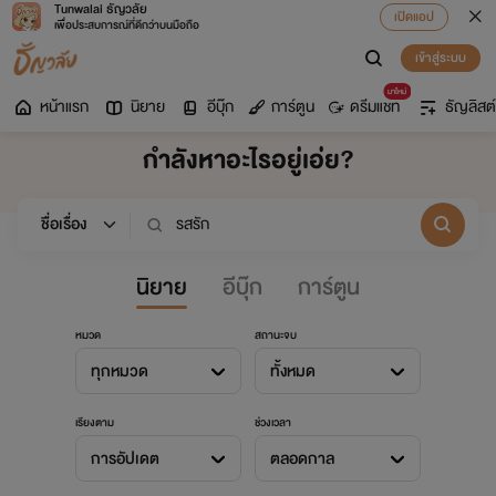
Tunwalai ธัญวลัย
เปิดแอป
เพื่อประสบการณ์ที่ดีกว่าบนมือถือ
เข้าสู่ระบบ
มาใหม่
หน้าแรก
นิยาย
อีบุ๊ก
การ์ตูน
ดรีมแชท
ธัญลิสต์
กำลังหาอะไรอยู่เอ่ย?
นิยาย
อีบุ๊ก
การ์ตูน
หมวด
สถานะจบ
ทุกหมวด
ทั้งหมด
เรียงตาม
ช่วงเวลา
การอัปเดต
ตลอดกาล